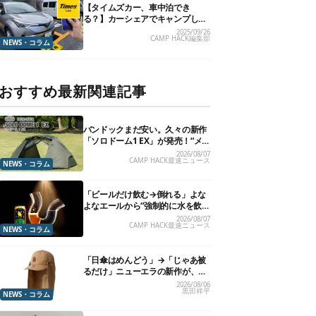
【タイムズカー、車中泊でき
る？】カーシェアでキャンプした
いので、直接聞いてみました
2025/09/26
CAMP HACK編集部
NEWS・コラム
おすすめ最新関連記事
バンドックまだ安い。久々の新作
「ソロドーム1 EX」が発売！“メ
ッシュインナー”だけでも使える
2026/08/07
CAMP HACK最速ニュース
よ【防災も◎】
NEWS・コラム
「ビールだけ飲む→倒れる」よな
よなエールから“強制的に水を飲
まされる”グラスが発売
2026/08/07
CAMP HACK最速ニュース
NEWS・コラム
「日傘はめんどう」→「じゃあ被
るだけ」ニューエラの新作が、真
夏に照準合わせてます
2026/08/06
黒田祥平
NEWS・コラム