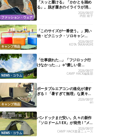
「スッと履ける」「かかとを踏め
る」。脱ぎ履きのイライラが消え
る快適“スニーカーサンダル”6選
2026/08/07
内舘 綾子
ファッション・ウェア
「このサイズが一番使う。」買い
物・ピクニック・ソロキャン
に“ちょうどいい”小型クーラーボ
2026/08/07
KOTA TAKAHASHI
ックス13選
キャンプ用品
「仕事疲れた…」「フジロック行
けなかった…」→“優しい音
楽”と“大きな自然”で治癒。まだ間
2026/08/07
CAMP HACK編集部
に合います。
NEWS・コラム
ポータブルエアコンの進化が凄す
ぎる！「暑すぎて無理」な夏キャ
ンプを激変させる最新5選
2026/08/07
eri
キャンプ用品
バンドックまだ安い。久々の新作
「ソロドーム1 EX」が発売！“メ
ッシュインナー”だけでも使える
2026/08/07
CAMP HACK最速ニュース
よ【防災も◎】
NEWS・コラム