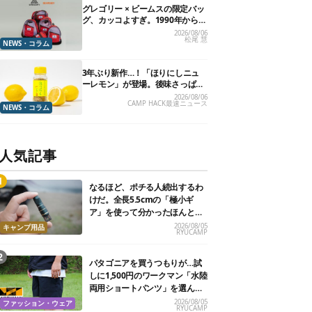
グレゴリー × ビームスの限定バッ
グ、カッコよすぎ。1990年から“3
年のみ使用”されていた、紫タグ
2026/08/06
松尾 慧
が復活
NEWS・コラム
3年ぶり新作…！「ほりにしニュ
ーレモン」が登場。後味さっぱり
の万能スパイス！【8月21日発
2026/08/06
CAMP HACK最速ニュース
売】
NEWS・コラム
人気記事
なるほど、ポチる人続出するわ
けだ。全長5.5cmの「極小ギ
ア」を使って分かったほんとの
魅力
2026/08/05
キャンプ用品
RYUCAMP
パタゴニアを買うつもりが…試
しに1,500円のワークマン「水陸
両用ショートパンツ」を選んだ
ら大正解だった
2026/08/05
ファッション・ウェア
RYUCAMP