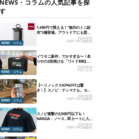
NEWS・コラムの人気記事を探
す
1,490円で買える！“無印のミニ財
布”3種登場。アウトドアにも普段
使いにもいいかも
2026/08/05
CAMP HACK編集部
NEWS・コラム
イワタニ新作、でかすぎる〜！炙
りやの2倍焼ける「ワイドBBQグ
リル」で“豪快焼肉”できるよ【再
2026/08/04
ずぼらまま
販開始】
NEWS・コラム
【ヘリノックス43%OFFは驚
き！】スノピ・テンマクも。セー
ル中の「見逃せないキャンプ道
2026/08/05
CAMP HACK編集部
具」12選
NEWS・コラム
スノピ衝撃の3,000円以下も！
NANGA・ノース…即カートに入
れたいアウトドアな「値下げ夏
2026/08/07
CAMP HACK編集部
服」13選
NEWS・コラム