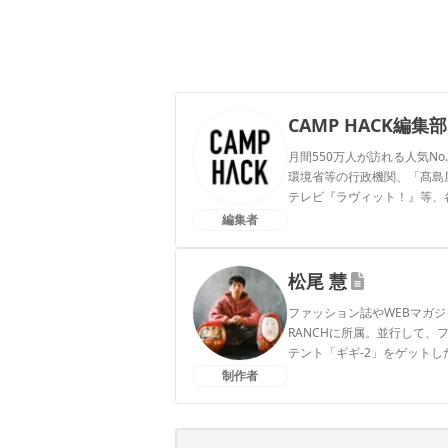
CAMP HACK編集部
月間550万人が訪れる人気No
環境省等の行政機関、「髙島屋」
テレビ『ラヴィット！』等、
編集者
CAMP HACK編集部のプ
松尾 慧
ファッション誌やWEBマガジ
RANCHに所属。並行して
テント「ギギ-2」をゲット
です。
制作者
松尾 慧のプロフィール