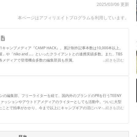
2025/03/06 更新
本ページはアフィリエイトプログラムを利用しています。
.1キャンプメディア『CAMP HACK』。累計制作記事本数は10,000本以上。
や「niko and ...」といったクライアントとの連携実績多数。また、TBS
各メディアで登壇機会多数の編集部員も所属。
...続きを読む
ロフィール
ンの編集部、フリーライターを経て、国内外のブランドのPRを行うTEENY
、ファッションやアウトドアメディアのライターとしても活動中。ついに大型
したことで拍車がかかり、今まで以上にキャンプギアの沼にハマっていきそう
...続きを読む
目次