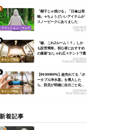
「帽子じゃ焼ける」「日傘は荷
物」→ちょうどいいアイテムが
スノーピークにありました
2026/08/05
ファッション・ウェア
内舘 綾子
「嘘、これ2ルーム！？」しか
も設営簡単。初心者におすすめ
の最新“おしゃれ広々テント”7選
2026/08/05
キャンプ用品
TOMOKO YAMADA
【99.99999%】超売れてる「ポ
ータブル浄水器」を導入した
ら、防災が明確に自分ごと化し
た
2026/08/06
キャンプ用品
Yuhei Tokimatsu
新着記事