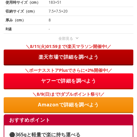
使用時サイズ（cm）
183×51
収納サイズ（cm）
7.5×7.5×20
厚み（cm）
8
R値
-
全部見る
＼8/11(火)01:59まで!楽天マラソン開催中!／
楽天市場で詳細を調べよう
＼ボーナスストアPlusでさらに+2%開催中!／
ヤフーで詳細を調べよう
＼8/9(日)まで!ダブルポイント祭り!／
Amazonで詳細を調べよう
おすすめポイント
⚫︎365gと軽量で楽に持ち運べる