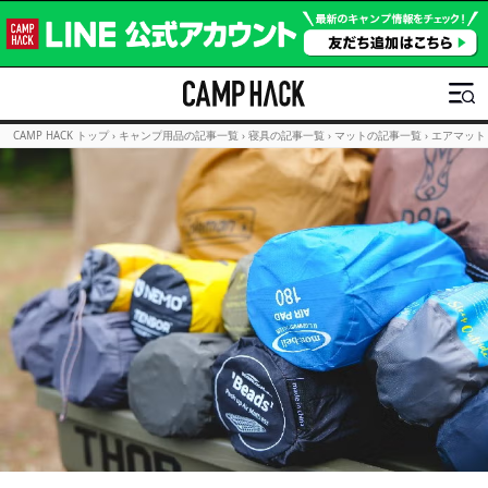
CAMP HACK トップ
›
キャンプ用品の記事一覧
›
寝具の記事一覧
›
マットの記事一覧
›
エアマット