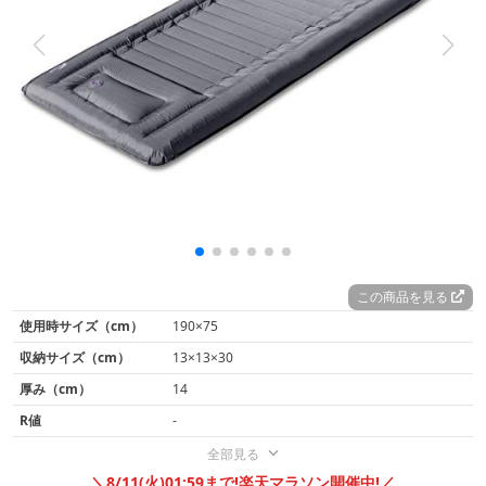
この商品を見る
使用時サイズ（cm）
190×75
収納サイズ（cm）
13×13×30
厚み（cm）
14
R値
-
全部見る
＼8/11(火)01:59まで!楽天マラソン開催中!／