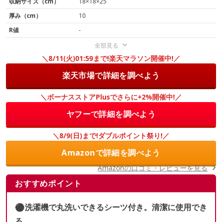
収納サイズ（cm）
18×18×25
厚み（cm）
10
R値
-
全部見る
＼8/11(火)01:59まで!楽天マラソン開催中!／
楽天市場で詳細を調べよう
＼ボーナスストアPlusでさらに+2%開催中!／
ヤフーで詳細を調べよう
＼8/9(日)まで!ダブルポイント祭り!／
Amazonで詳細を調べよう
Amazonの口コミ・レビューを見る
おすすめポイント
⚫︎洗濯機で丸洗いできるシーツ付き。清潔に使用でき
る