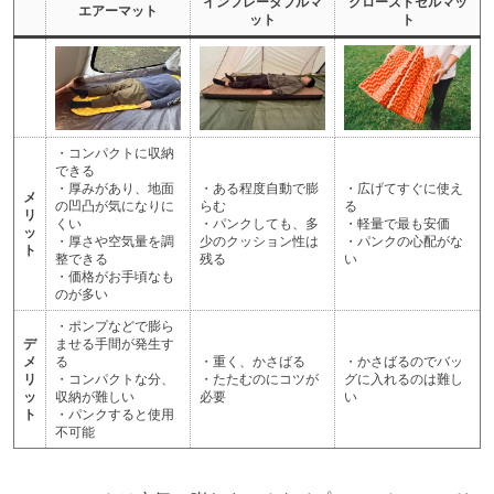
インフレータブルマ
クローズドセルマッ
エアーマット
ット
ト
・コンパクトに収納
できる
・厚みがあり、地面
・ある程度自動で膨
・広げてすぐに使え
メ
の凹凸が気になりに
らむ
る
リ
くい
・パンクしても、多
・軽量で最も安価
ッ
・厚さや空気量を調
少のクッション性は
・パンクの心配がな
ト
整できる
残る
い
・価格がお手頃なも
のが多い
・ポンプなどで膨ら
デ
ませる手間が発生す
メ
る
・重く、かさばる
・かさばるのでバッ
リ
・コンパクトな分、
・たたむのにコツが
グに入れるのは難し
ッ
収納が難しい
必要
い
ト
・パンクすると使用
不可能