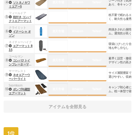
シーツ付きで気持ち
楽天市場
Amazon
Yahoo!
4
ソトネノキワ
あり、冬キャンプに
ミエアーS
フィールドア
枕不要で眠れるエア
楽天市場
Amazon
Yahoo!
5
枕付き コンパ
く、耐久性も優秀
クトエアーマット
クライミット
肉抜きされた個性的
楽天市場
Amazon
Yahoo!
6
イナーシャ オ
ム。通気性が高く、
ゾン
ネイチャーハイク
寝袋にぴったり合う
楽天市場
Amazon
Yahoo!
7
エアーマット R
地も申し分なし
3.5
コールマン
素早く設営・撤収で
楽天市場
Amazon
Yahoo!
8
コンパクトイ
デザイン性の高さも
ンフレーターマッ
ト/S
サーマレスト
サイズ展開豊富で使
楽天市場
Amazon
Yahoo!
9
ネオエアーウ
選びやすい。収納サ
ーバーライト
Soomloom
キャンプ初心者にも
楽天市場
Amazon
Yahoo!
10
ポンプ内蔵型
ム。枕一体型で寝心
エアーマット
アイテムを全部見る
1位