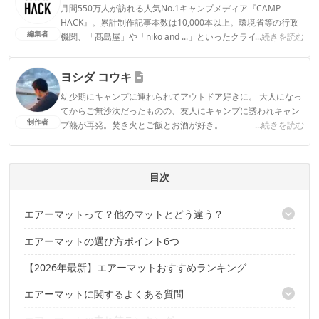
月間550万人が訪れる人気No.1キャンプメディア『CAMP
HACK』。累計制作記事本数は10,000本以上。環境省等の行政
編集者
機関、「髙島屋」や「niko and ...」といったクライアントとの
...続きを読む
連携実績多数。また、TBSテレビ『ラヴィット！』等、各メデ
ィアで登壇機会多数の編集部員も所属。
ヨシダ コウキ
CAMP HACK編集部のプロフィール
幼少期にキャンプに連れられてアウトドア好きに。 大人になっ
てからご無沙汰だったものの、友人にキャンプに誘われキャン
制作者
プ熱が再発。焚き火とご飯とお酒が好き。
...続きを読む
ヨシダ コウキのプロフィール
目次
エアーマットって？他のマットとどう違う？
エアーマットの選び方ポイント6つ
エアーマットはコンパクトさが売り！
【2026年最新】エアーマットおすすめランキング
エアーマットに関するよくある質問