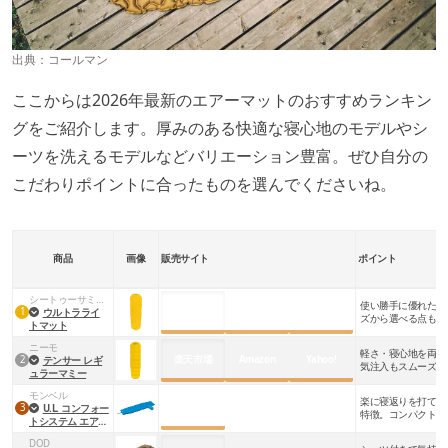
出典：
コールマン
ここからは2026年最新のエアーマットのおすすめランキン
グをご紹介します。厚みのある快適な寝心地のモデルやシ
ーツを洗えるモデルなどバリエーション豊富。ぜひ自分の
こだわりポイントに合ったものを選んでくださいね。
商品
画像
販売サイト
ポイント
シートゥーサミット
使い勝手に優れたエ
楽天市場
Amazon
Yahoo!
1
ウルトラライ
ズから選べる点もう
トマット
ニーモ
軽さ・寝心地を両立
楽天市場
Amazon
Yahoo!
2
テンサー レギ
気注入もスムーズ
ュラーマミー
モンベル
楽に寝返りを打てる
公式サイト
3
U.L. コンフォー
特徴。コンパクトに
トシステム エアパ
ッド 180
DOD