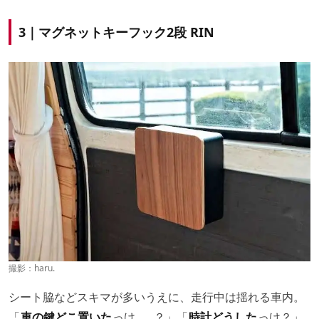
3｜マグネットキーフック2段 RIN
撮影：haru.
シート脇などスキマが多いうえに、走行中は揺れる車内。
「
車の鍵どこ置いた
っけ……？」「
時計どうした
っけ？」