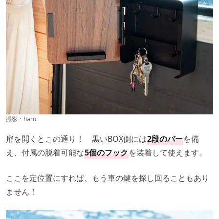
撮影：haru.
扉を開くとこの通り！ 黒いBOX側には
2段のバー
を備
え、付属の脱着可能な
5個のフック
を装着して使えます。
ここを定位置にすれば、もう車の鍵を探し回ることもあり
ません！