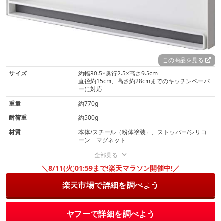
この商品を見る
サイズ
約幅30.5×奥行2.5×高さ9.5cm
直径約15cm、高さ約28cmまでのキッチンペーパ
ーに対応
重量
約770g
耐荷重
約500g
材質
本体/スチール（粉体塗装）、ストッパー/シリコ
ーン マグネット
全部見る
＼8/11(火)01:59まで!楽天マラソン開催中!／
楽天市場で詳細を調べよう
ヤフーで詳細を調べよう