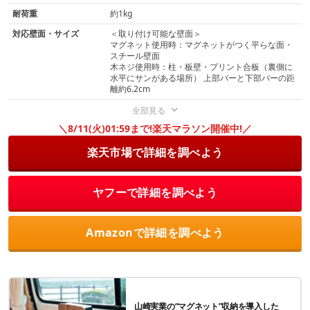
耐荷重
約1kg
対応壁面・サイズ
＜取り付け可能な壁面＞
マグネット使用時：マグネットがつく平らな面・
スチール壁面
木ネジ使用時：柱・板壁・プリント合板（裏側に
水平にサンがある場所） 上部バーと下部バーの距
離約6.2cm
全部見る
＼8/11(火)01:59まで!楽天マラソン開催中!／
楽天市場で詳細を調べよう
ヤフーで詳細を調べよう
Amazonで詳細を調べよう
山崎実業の“マグネット”収納を導入した