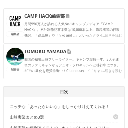
CAMP HACK編集部
月間550万人が訪れる人気No.1キャンプメディア『CAMP
HACK』。累計制作記事本数は10,000本以上。環境省等の行政
編集者
機関、「髙島屋」や「niko and ...」といったクライアントとの
...続きを読む
連携実績多数。また、TBSテレビ『ラヴィット！』等、各メデ
ィアで登壇機会多数の編集部員も所属。
TOMOKO YAMADA
CAMP HACK編集部のプロフィール
四国の秘境出身フリーライター。キャンプ歴数十年。3人子連
れのファミキャンからデュオ・ソロキャンへと移行中につき、
制作者
ギアのUL化を絶賛推進中！Clubhouseにて「キャンパーさんよ
...続きを読む
ってらっしゃい！」モデレーターやってます。よってらっしゃ
い〜！ Instagram：@tomokoyamada76
TOMOKO YAMADAのプロフィール
目次
ニッチな「あったらいいな」をしっかり叶えてくれる！
山崎実業まとめ3選
山崎実業の便利アイテムで、キャンプもストレスフリー