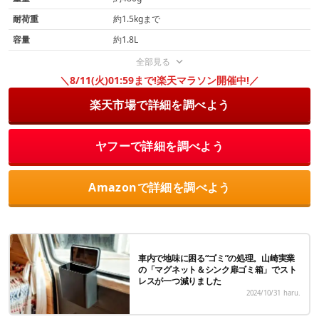
耐荷重
約1.5kgまで
容量
約1.8L
全部見る
＼8/11(火)01:59まで!楽天マラソン開催中!／
楽天市場で詳細を調べよう
ヤフーで詳細を調べよう
Amazonで詳細を調べよう
車内で地味に困る“ゴミ”の処理。山崎実業
の「マグネット＆シンク扉ゴミ箱」でスト
レスが一つ減りました
2024/10/31
haru.