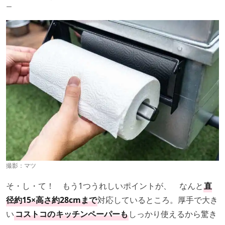
ー
撮影：マツ
そ・し・て！ もう1つうれしいポイントが、 なんと
直
径約15×高さ約28cmまで
対応しているところ。厚手で大き
い
コストコの
キッチンペーパーも
しっかり使えるから驚き