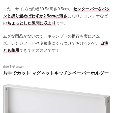
また、サイズは約幅30.5×高さ9.5cm。
センター
バーをパタ
ンと折り畳めばわずか2.5cmの薄さ
になり、コンテナなど
の
ちょっとした隙間に収まり
ます。
ムダな凹凸がないので、キャンプへの携行も実にスムー
ズ。レンジフードや冷蔵庫にくっつけておけるので、
自宅
とも兼用
できてオススメです！
山崎実業 tower
片手でカット マグネットキッチンペーパーホルダー