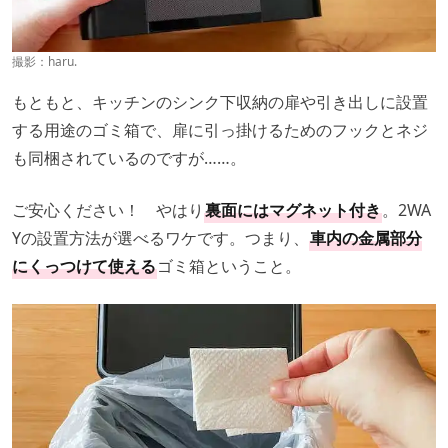
撮影：haru.
もともと、キッチンのシンク下収納の扉や引き出しに設置
する用途のゴミ箱で、扉に引っ掛けるためのフックとネジ
も同梱されているのですが……。
ご安心ください！ やはり
裏面にはマグネット付き
。2WA
Yの設置方法が選べるワケです。つまり、
車内の金属部分
にくっつけて使える
ゴミ箱ということ。