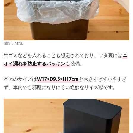
撮影：haru.
生ゴミなどを入れることも想定されており、フタ裏には
ニ
オイ漏れを防止するパッキンも
装備。
本体のサイズは
W17×D9.5×H17cm
と大きすぎず小さすぎ
ず、車内でも邪魔になりにくい絶妙なサイズ感です。