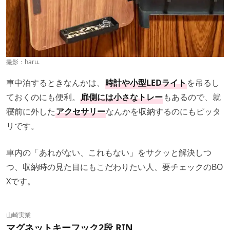
撮影：haru.
車中泊するときなんかは、
時計や小型LEDライト
を吊るし
ておくのにも便利。
扉側には小さなトレー
もあるので、就
寝前に外した
アクセサリー
なんかを収納するのにもピッタ
リです。
車内の「あれがない、これもない」をサクッと解決しつ
つ、収納時の見た目にもこだわりたい人、要チェックのBO
Xです。
山崎実業
マグネットキーフック2段 RIN