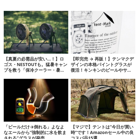
【真夏の必需品が安い…！】ロ
【即完売 → 再販！】テンマクデ
ゴス・NESTOUTも。猛暑キャン
ザインの本格パイントグラスが
プを救う「保冷クーラー・暑さ
復活！キンキンのビールやサワ
対策ギア」12選
ーに最高
「ビールだけ→倒れる」よなよ
【マジで】テントは“今日が買い
なエールから“強制的に水を飲ま
時”です！Amazonセール中の良
される”グラスが発売
コスパ品15選