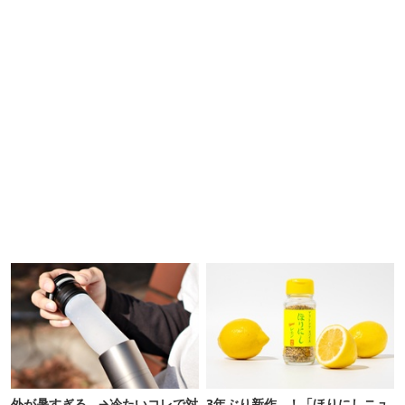
外が暑すぎる…→冷たいコレで対
3年ぶり新作…！「ほりにしニュ