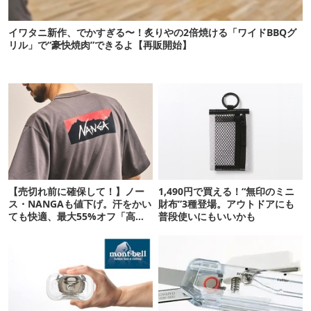
イワタニ新作、でかすぎる〜！炙りやの2倍焼ける「ワイドBBQグ
リル」で“豪快焼肉”できるよ【再販開始】
【売切れ前に確保して！】ノー
1,490円で買える！“無印のミニ
ス・NANGAも値下げ。汗をかい
財布”3種登場。アウトドアにも
ても快適、最大55%オフ「高機
普段使いにもいいかも
能ウェア」10選