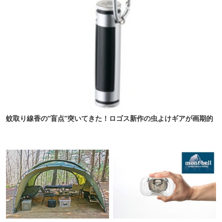
蚊取り線香の“盲点”突いてきた！ロゴス新作の虫よけギアが画期的