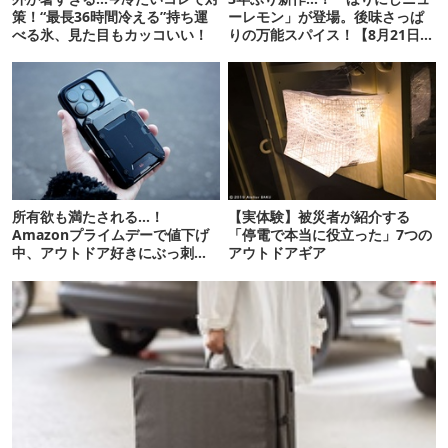
策！“最長36時間冷える”持ち運
ーレモン」が登場。後味さっぱ
べる氷、見た目もカッコいい！
りの万能スパイス！【8月21日発
売】
所有欲も満たされる…！
【実体験】被災者が紹介する
Amazonプライムデーで値下げ
「停電で本当に役立った」7つの
中、アウトドア好きにぶっ刺さ
アウトドアギア
る「便利ガジェット」8選