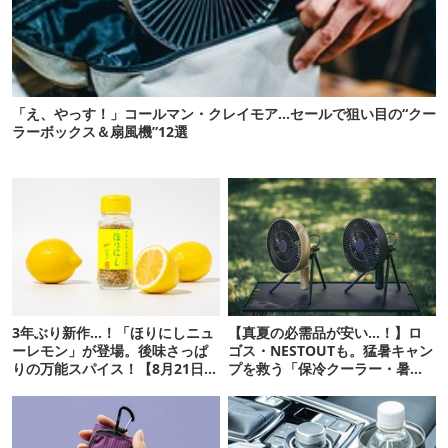
「え、やっす！」コールマン・クレイモア…セールで狙い目の“クー
ラーボックス＆扇風機”12選
3年ぶり新作…！「ほりにしニュ
【真夏の必需品が安い…！】ロ
ーレモン」が登場。後味さっぱ
ゴス・NESTOUTも。猛暑キャン
りの万能スパイス！【8月21日発
プを救う「保冷クーラー・暑さ
売】
対策ギア」12選