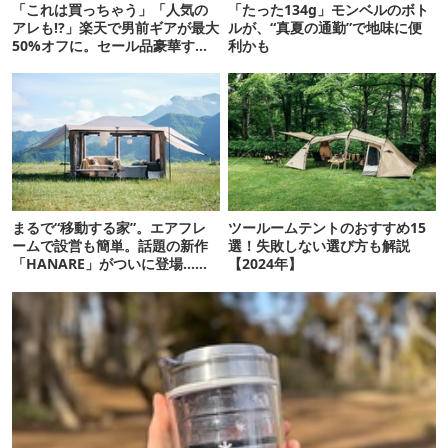
「これは買っちゃう」「人気の
「たった134g」モンベルのボト
アレも!?」楽天で男前ギアが最大
ルが、“真夏の通勤”で地味に便
50%オフに。セール品豪華すぎ
利かも
るでしょ…
まるで“移動する家”。エアフレ
ツールームテントのおすすめ15
ームで設営も簡単。話題の新作
選！失敗しない選び方も解説
「HANARE」がついに登場…！
【2024年】
【07/24予約開始】