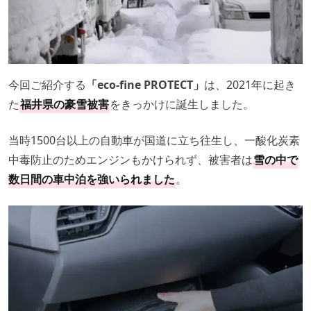
今回ご紹介する
「eco-fine PROTECT」
は、2021年に起き
た
福井県の豪雪被害
をきっかけに誕生しました。
当時1500台以上の自動車が国道に立ち往生し、一酸化炭素
中毒防止のためエンジンもかけられず、被害者は
雪の中で
数日間の車中泊を強いられました
。