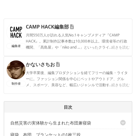
CAMP HACK編集部
月間550万人が訪れる人気No.1キャンプメディア『CAMP
HACK』。累計制作記事本数は10,000本以上。環境省等の行政
編集者
機関、「髙島屋」や「niko and ...」といったクライアントとの
...続きを読む
連携実績多数。また、TBSテレビ『ラヴィット！』等、各メデ
ィアで登壇機会多数の編集部員も所属。
かないさちお
CAMP HACK編集部のプロフィール
大学卒業後、編集プロダクションを経てフリーの編集・ライタ
ーに。ファッション関係を中心にペットやアウトドア、グル
制作者
メ、スポーツ、美容など、幅広いジャンルで活動する。趣味は
...続きを読む
映画鑑賞とテレビゲームだが、ともに娘が生まれて以来まとも
に絡めていない。ダイエットのため、深夜に代々木周辺を徘徊
中。
目次
かないさちおのプロフィール
自然災害の実体験から生まれた布団兼寝袋
寝袋、布団、ブランケットの1枚三役