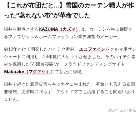
【これが布団だと…】雪国のカーテン職人が作
った“蒸れない布”が革命でした
福井を拠点とする
KAZUMA（カズマ）
は、カーテンを軸に展開す
るファブリック＆ホームファッション業界屈指のメーカー。
約10年かけて開発したハイテク素材、
エコファイン
をクルマ用サン
シェードに利用し、24年夏に大ヒットさせました。そのハイテク素
材を採用した”布団兼寝袋”が、クラウドファンディングサイト
Makuake（マクアケ）
にて新たに登場。
福井で起きた豪雪災害をキッカケに生まれた、革命とも言える布団
兼寝袋。災害時に限らず、アウトドアでも活躍すること間違いあり
ません。
2024/12/24 更新