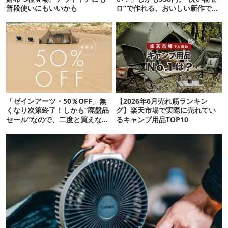
普段使いにもいいかも
ロ”で作れる、おいしい新作です
【ほりにし ポップコーン】
「ゼインアーツ・50％OFF」無
【2026年6月売れ筋ランキン
くなり次第終了！しかも“廃盤品
グ】楽天市場で実際に売れてい
セール”なので、二度と買えない
るキャンプ用品TOP10
かも【8月4日から】