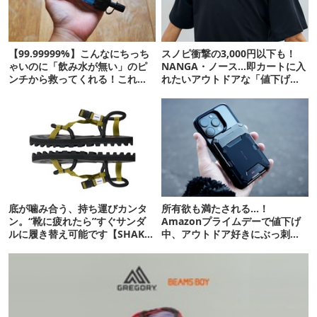
【99.99999%】こんなにちっち
スノピ衝撃の3,000円以下も！
ゃいのに「飲み水が無い」のピ
NANGA・ノース…即カートに入
ンチから救ってくれる！これは
れたいアウトドアな「値下げ夏
家に車に常備だな…
服」12選
底が噛み合う、持ち運びカンタ
所有欲も満たされる…！
ン。“靴に疲れたら”すぐサンダ
Amazonプライムデーで値下げ
ルに履き替え可能です【SHAKA
中、アウトドア好きにぶっ刺さ
新作】
る「便利ガジェット」8選