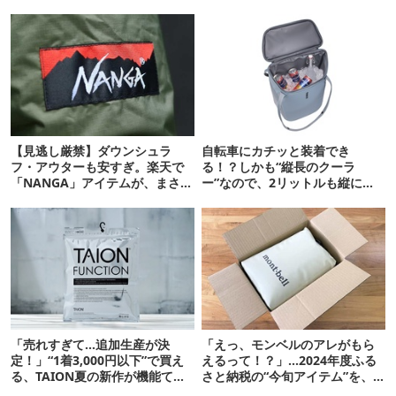
【見逃し厳禁】ダウンシュラ
自転車にカチッと装着でき
フ・アウターも安すぎ。楽天で
る！？しかも“縦長のクーラ
「NANGA」アイテムが、まさか
ー”なので、2リットルも縦に入
の価格に…！
ります【THULE新作】
「売れすぎて…追加生産が決
「えっ、モンベルのアレがもら
定！」“1着3,000円以下”で買え
えるって！？」…2024年度ふる
る、TAION夏の新作が機能てん
さと納税の“今旬アイテム”を、
こ盛りです
ブランド別に厳選