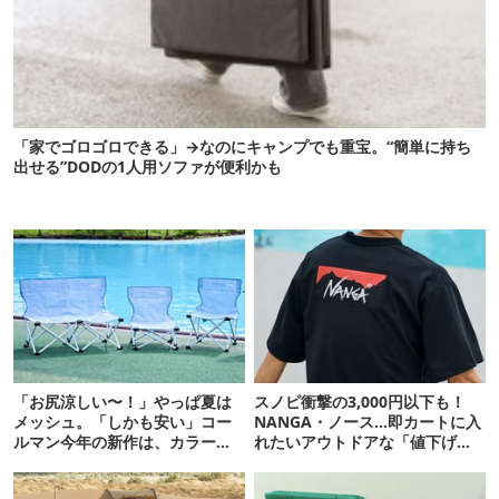
「家でゴロゴロできる」→なのにキャンプでも重宝。“簡単に持ち
出せる”DODの1人用ソファが便利かも
「お尻涼しい〜！」やっぱ夏は
スノピ衝撃の3,000円以下も！
メッシュ。「しかも安い」コー
NANGA・ノース…即カートに入
ルマン今年の新作は、カラーも
れたいアウトドアな「値下げ夏
さわやかです
服」12選