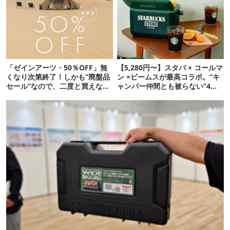
「ゼインアーツ・50％OFF」無
【5,280円〜】スタバ × コールマ
くなり次第終了！しかも“廃盤品
ン ×ビームスが最高コラボ。“キ
セール”なので、二度と買えない
ャンパー仲間とも被らない”4ア
かも【8月4日から】
イテムを発表