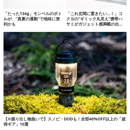
「たった134g」モンベルのボト
「これ玄関に置きたい…！」コ
ルが、“真夏の通勤”で地味に便
クヨの“ギミック丸見え”携帯ハ
利かも
サミがガジェット感満載の出来
栄え
【※掘り出し物急いで】スノピ・DODも！全部40%OFF以上の「超
得ギア」10選