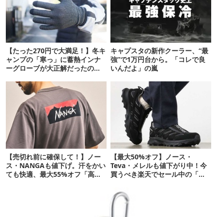
【たった270円で大満足！】冬キ
キャプスタの新作クーラー、“最
ャンプの「寒っ」に蓄熱インナ
強”で1万円台から。「コレで良
ーグローブが大正解だったの
いんだよ」の嵐
で、ご報告です
【売切れ前に確保して！】ノー
【最大50%オフ】ノース・
ス・NANGAも値下げ。汗をかい
Teva・メレルも値下がり中！今
ても快適、最大55%オフ「高機
買うべき楽天でセール中の「ア
能ウェア」10選
ウトドアシューズ」