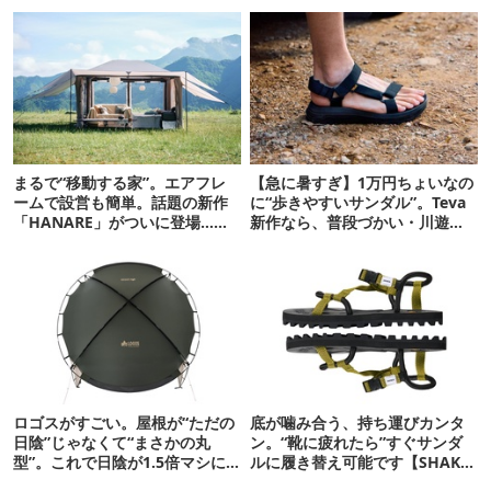
まるで“移動する家”。エアフレ
【急に暑すぎ】1万円ちょいなの
ームで設営も簡単。話題の新作
に“歩きやすいサンダル”。Teva
「HANARE」がついに登場…！
新作なら、普段づかい・川遊
【07/24予約開始】
び・登山もOK！
ロゴスがすごい。屋根が“ただの
底が噛み合う、持ち運びカンタ
日陰”じゃなくて“まさかの丸
ン。“靴に疲れたら”すぐサンダ
型”。これで日陰が1.5倍マシに
ルに履き替え可能です【SHAKA
なる新作タープです
新作】