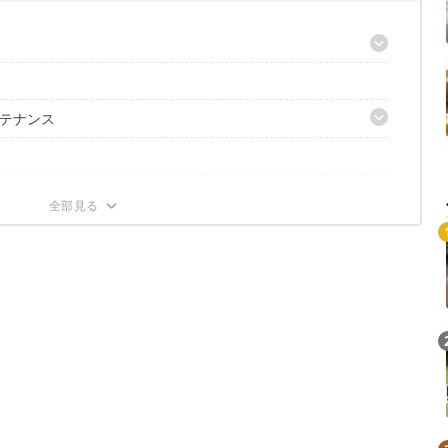
以上を選ぼう
しむ「加圧式」か
テナンス
を確認しよう
目安に
か
ク
グ
はある？
もおすすめ！
丈夫？
で購入できる？