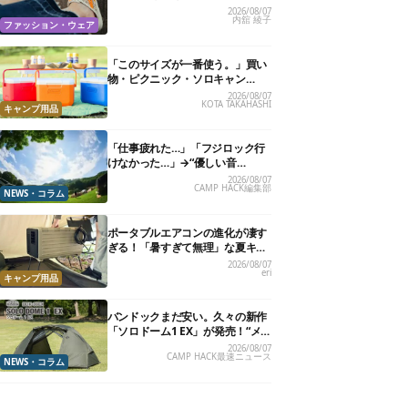
る快適“スニーカーサンダル”6選
2026/08/07
内舘 綾子
ファッション・ウェア
「このサイズが一番使う。」買い
物・ピクニック・ソロキャン
に“ちょうどいい”小型クーラーボ
2026/08/07
KOTA TAKAHASHI
ックス13選
キャンプ用品
「仕事疲れた…」「フジロック行
けなかった…」→“優しい音
楽”と“大きな自然”で治癒。まだ間
2026/08/07
CAMP HACK編集部
に合います。
NEWS・コラム
ポータブルエアコンの進化が凄す
ぎる！「暑すぎて無理」な夏キャ
ンプを激変させる最新5選
2026/08/07
eri
キャンプ用品
バンドックまだ安い。久々の新作
「ソロドーム1 EX」が発売！“メ
ッシュインナー”だけでも使える
2026/08/07
CAMP HACK最速ニュース
よ【防災も◎】
NEWS・コラム