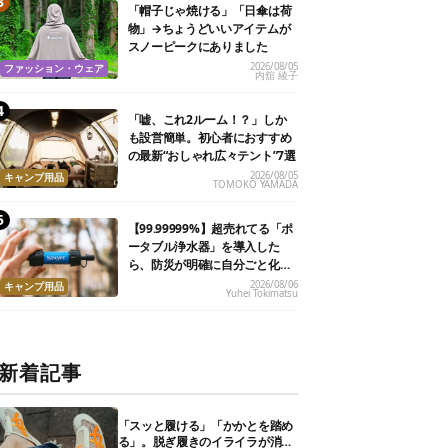
「帽子じゃ焼ける」「日傘は荷
物」→ちょうどいいアイテムが
スノーピークにありました
2026/08/05
ファッション・ウェア
内舘 綾子
「嘘、これ2ルーム！？」しか
も設営簡単。初心者におすすめ
の最新“おしゃれ広々テント”7選
2026/08/05
キャンプ用品
TOMOKO YAMADA
【99.99999%】超売れてる「ポ
ータブル浄水器」を導入した
ら、防災が明確に自分ごと化し
た
2026/08/06
キャンプ用品
Yuhei Tokimatsu
新着記事
「スッと履ける」「かかとを踏め
る」。脱ぎ履きのイライラが消え