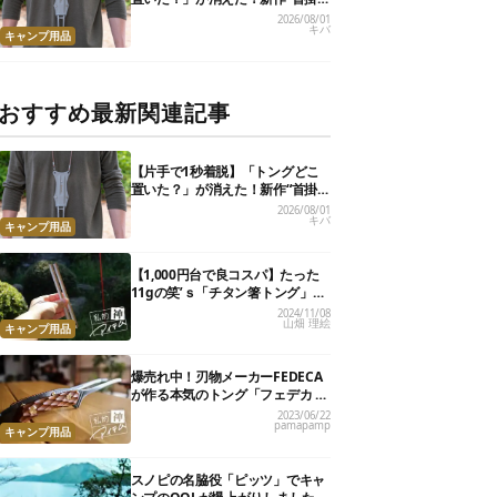
けトング”、男心くすぐるギミッ
2026/08/01
キバ
クが最高だった
キャンプ用品
おすすめ最新関連記事
【片手で1秒着脱】「トングどこ
置いた？」が消えた！新作“首掛
けトング”、男心くすぐるギミッ
2026/08/01
キバ
クが最高だった
キャンプ用品
【1,000円台で良コスパ】たった
11gの笑’ｓ「チタン箸トング」
が、キャンプ飯のストレスを解消
2024/11/08
山畑 理絵
してくれました
キャンプ用品
爆売れ中！刃物メーカーFEDECA
が作る本気のトング「フェデカ ク
レバートング」【私的神アイテ
2023/06/22
pamapamp
ム】
キャンプ用品
スノピの名脇役「ピッツ」でキャ