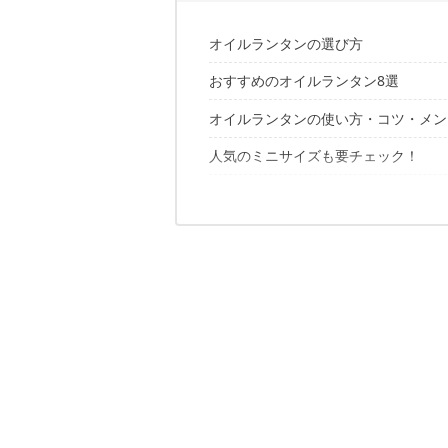
オイルランタンの選び方
おすすめのオイルランタン8選
1. 明るさを目的にするなら、6ルクス
2. 手軽な「非加圧式」か、手間を楽
オイルランタンの使い方・コツ・メン
3. 灯油やパラフィンオイルなど燃料
4. タンク容量は1泊2日なら100mlを
人気のミニサイズも要チェック！
点け方
5. 芯は主流の平か、光のやわらかい棒
消し方
6. カスタムアイテムとの相性をチェッ
オイルランタンのよくある質問・疑問
芯交換
メンテナンス
オイルランタンの人気売れ筋ランキン
一緒に買うと便利なアイテムは？
オイルタンタンを使ううえでの注意点
オイルランタンに関するこちらの記事
オイルランタンをつけたまま寝ても大
オイルランタンは自作できる？
アンティークのオイルランタンはどこ