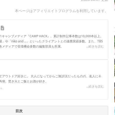
本ページはアフィリエイトプログラムを利用しています。
.1キャンプメディア『CAMP HACK』。累計制作記事本数は10,000本以上。
や「niko and ...」といったクライアントとの連携実績多数。また、TBS
各メディアで登壇機会多数の編集部員も所属。
...続きを読む
ロフィール
てアウトドア好きに。 大人になってからご無沙汰だったものの、友人にキ
再発。焚き火とご飯とお酒が好き。
...続きを読む
ール
目次