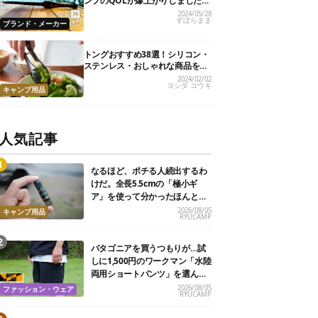
ンプのQOLが爆上がりしました
【私的神アイテム】
2024/05/28
ずぼらまま
ブランド・メーカー
トングおすすめ38選！シリコン・
ステンレス・おしゃれな商品を紹
介
2024/02/02
ヨシダ コウキ
キャンプ用品
人気記事
なるほど、ポチる人続出するわ
けだ。全長5.5cmの「極小ギ
ア」を使って分かったほんとの
魅力
2026/08/05
キャンプ用品
RYUCAMP
パタゴニアを買うつもりが…試
しに1,500円のワークマン「水陸
両用ショートパンツ」を選んだ
ら大正解だった
2026/08/05
ファッション・ウェア
RYUCAMP