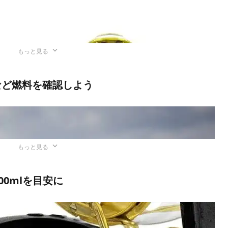
もっと見る
など燃料を確認しよう
もっと見る
によると、「ものの色や形がはっきりとわかる」のは10ル
00mlを目安に
約10万ルクス、事務所内は500〜1,000ルクス程度、夜間
。