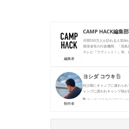
CAMP HACK編集部
月間550万人が訪れる人気No
環境省等の行政機関、「髙島屋」
テレビ『ラヴィット！』等、
編集者
CAMP HACK編集部のプ
ヨシダ コウキ
幼少期にキャンプに連れられ
ャンプに誘われキャンプ熱が
ヨシダ コウキのプロフィ
制作者