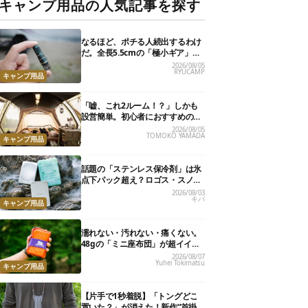
キャンプ用品の人気記事を探す
なるほど、ポチる人続出するわけ
だ。全長5.5cmの「極小ギア」を
使って分かったほんとの魅力
2026/08/05
RYUCAMP
キャンプ用品
「嘘、これ2ルーム！？」しかも
設営簡単。初心者におすすめの最
新“おしゃれ広々テント”7選
2026/08/05
TOMOKO YAMADA
キャンプ用品
話題の「ステンレス保冷剤」は氷
点下パック超え？ロゴス・スノー
ピーク・爆売れノーブランド品を
2026/08/03
キバ
比べてみた
キャンプ用品
濡れない・汚れない・痛くない。
48gの「ミニ座布団」が超イイ具
合
2026/08/07
Yuhei Tokimatsu
キャンプ用品
【片手で1秒着脱】「トングどこ
置いた？」が消えた！新作“首掛