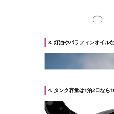
3. 灯油やパラフィンオイル
図作成：筆者
公益社団法人日本防犯設備協会の資料
4. タンク容量は1泊2日なら1
クス以上とされており、晴天時の屋外は
の道路は7〜15ルクス程度が目安です