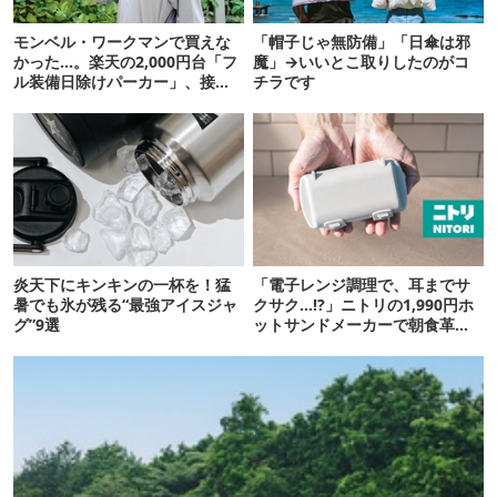
モンベル・ワークマンで買えな
「帽子じゃ無防備」「日傘は邪
かった…。楽天の2,000円台「フ
魔」→いいとこ取りしたのがコ
ル装備日除けパーカー」、接触
チラです
冷感が想像以上だった
炎天下にキンキンの一杯を！猛
「電子レンジ調理で、耳までサ
暑でも氷が残る“最強アイスジャ
クサク…!?」ニトリの1,990円ホ
グ”9選
ットサンドメーカーで朝食革命
が起きた