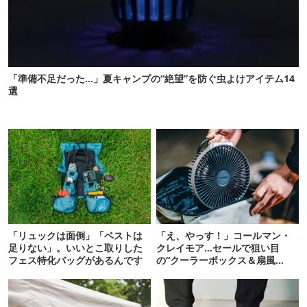
「準備不足だった…」夏キャンプの“絶望”を防ぐ虫よけアイテム14
選
「リュックは面倒」「ベストは
「え、やっす！」コールマン・
足りない」。いいとこ取りした
クレイモア…セールで狙い目
フェス特化バッグがあるんです
の“クーラーボックス＆扇風
機”12選