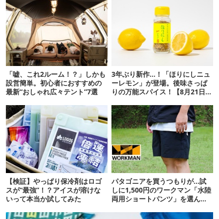
「嘘、これ2ルーム！？」しかも
3年ぶり新作…！「ほりにしニュ
設営簡単。初心者におすすめの
ーレモン」が登場。後味さっぱ
最新“おしゃれ広々テント”7選
りの万能スパイス！【8月21日発
売】
【検証】やっぱり保冷剤はロゴ
パタゴニアを買うつもりが…試
スが“最強”！？アイスが溶けな
しに1,500円のワークマン「水陸
いって本当か試してみた
両用ショートパンツ」を選んだ
ら大正解だった