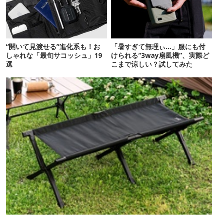
“開いて見渡せる”進化系も！お
「暑すぎて無理ぃ…」服にも付
しゃれな「最旬サコッシュ」19
けられる“3way扇風機”、実際ど
選
こまで涼しい？試してみた