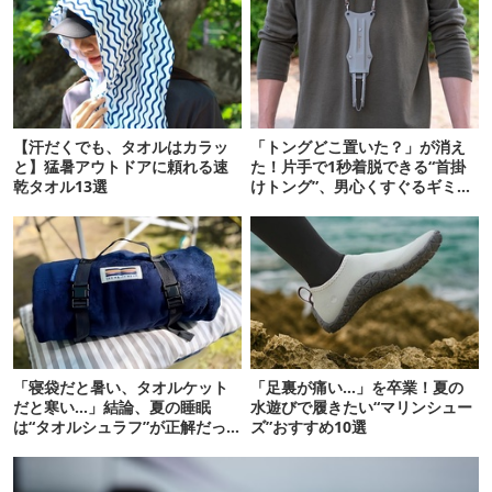
【汗だくでも、タオルはカラッ
「トングどこ置いた？」が消え
と】猛暑アウトドアに頼れる速
た！片手で1秒着脱できる“首掛
乾タオル13選
けトング”、男心くすぐるギミッ
クが最高だった
「寝袋だと暑い、タオルケット
「足裏が痛い…」を卒業！夏の
だと寒い…」結論、夏の睡眠
水遊びで履きたい“マリンシュー
は“タオルシュラフ”が正解だっ
ズ”おすすめ10選
た