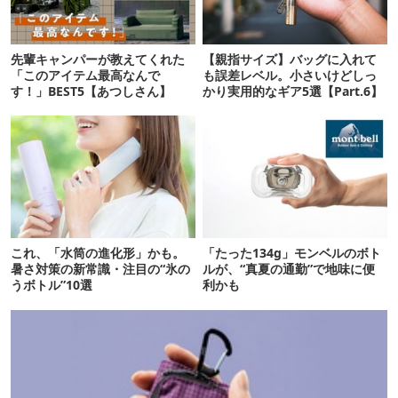
先輩キャンパーが教えてくれた
【親指サイズ】バッグに入れて
「このアイテム最高なんで
も誤差レベル。小さいけどしっ
す！」BEST5【あつしさん】
かり実用的なギア5選【Part.6】
これ、「水筒の進化形」かも。
「たった134g」モンベルのボト
暑さ対策の新常識・注目の“氷の
ルが、“真夏の通勤”で地味に便
うボトル”10選
利かも