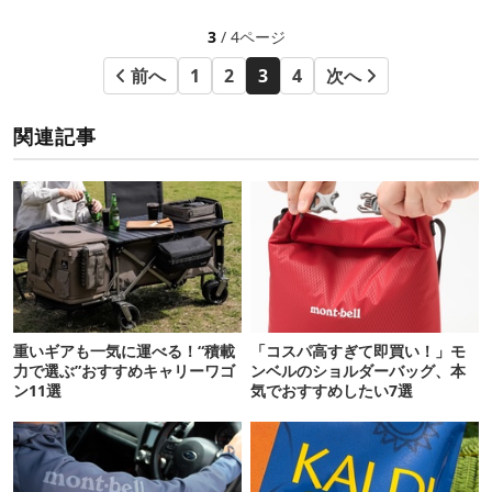
3
/ 4ページ
前へ
1
2
3
4
次へ
関連記事
重いギアも一気に運べる！“積載
「コスパ高すぎて即買い！」モ
力で選ぶ”おすすめキャリーワゴ
ンベルのショルダーバッグ、本
ン11選
気でおすすめしたい7選