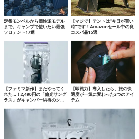
定番モンベルから個性派モデル
【マジで】テントは“今日が買い
まで。キャンプで使いたい最強
時”です！Amazonセール中の良
ソロテント17選
コスパ品15選
【ファミマ新作】またやってく
【即戦力】導入したら、旅の快
れた…！2,490円の「偏光サング
適度が一気に変わった3つのアイ
ラス」がキャンパー納得のクオ
テム
リティ