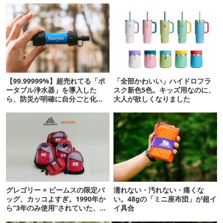
【99.99999%】超売れてる「ポ
「全部かわいい」ハイドロフラ
ータブル浄水器」を導入した
スク新色5色。キッズ用なのに、
ら、防災が明確に自分ごと化し
大人が欲しくなりました
た
グレゴリー × ビームスの限定バ
濡れない・汚れない・痛くな
ッグ、カッコよすぎ。1990年か
い。48gの「ミニ座布団」が超イ
ら“3年のみ使用”されていた、紫
イ具合
タグが復活