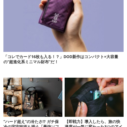
「コレでカード16枚も入る！？」DOD新作はコンパクト×大容量
の“超進化系ミニマル財布”だ！
“ハード超え”の冷たさ!? ガチ保
【即戦力】導入したら、旅の快
冷の宇宙技術も揃う「最強ソフ
適度が一気に変わった3つのアイ