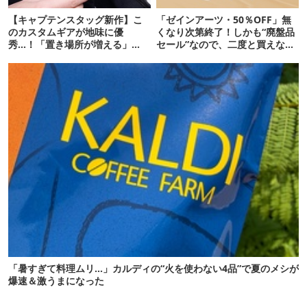
【キャプテンスタッグ新作】こ
「ゼインアーツ・50％OFF」無
のカスタムギアが地味に優
くなり次第終了！しかも“廃盤品
秀…！「置き場所が増える」
セール”なので、二度と買えない
「荷物が落ちない」
かも【8月4日から】
「暑すぎて料理ムリ…」カルディの“火を使わない4品”で夏のメシが
爆速＆激うまになった