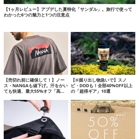
【1ヶ月レビュー】アプデした夏特化「サンダル」。旅行で使って
わかった6つの魅力と1つの注意点
【売切れ前に確保して！】ノー
【※掘り出し物急いで】スノ
ス・NANGAも値下げ。汗をかい
ピ・DODも！全部40%OFF以上
ても快適、最大55%オフ「高機
の「超得ギア」10選
能ウェア」10選