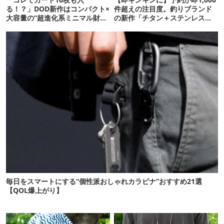
る！？」DOD新作はコンパクト×
件超えの注目度。釣りブランド
大容量の“超進化系ミニマル財
の新作「チタン＋ステンレスの
布”だ！
保冷剤」が再販開始
毎日をスマートにする“個性派おしゃれカラビナ”おすすめ21選
【QOL爆上がり】