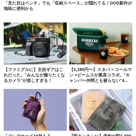
「見た目はベンチ」でも「収納スペース」が隠れてる！DOD新作が
地味に便利かも
【ファミグルに】主役ギアはこ
【5,280円〜】スタバ × コールマ
れだった。“みんなが撮りたくな
ン ×ビームスが最高コラボ。“キ
るカメラ”が楽しすぎる！
ャンパー仲間とも被らない”4ア
イテムを発表
「コレでカード16枚も入
【即キンキンに】予約が即1,000