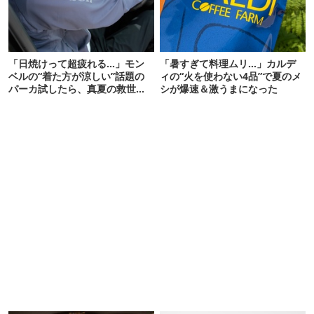
「日焼けって超疲れる…」モン
「暑すぎて料理ムリ…」カルデ
ベルの“着た方が涼しい”話題の
ィの“火を使わない4品”で夏のメ
パーカ試したら、真夏の救世主
シが爆速＆激うまになった
だった