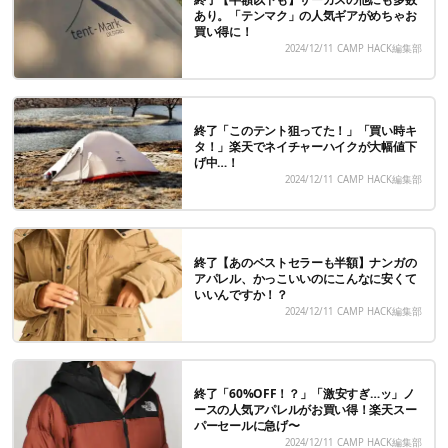
あり。「テンマク」の人気ギアがめちゃお
買い得に！
2024/12/11
CAMP HACK編集部
終了「このテント狙ってた！」「買い時キ
タ！」楽天でネイチャーハイクが大幅値下
げ中…！
2024/12/11
CAMP HACK編集部
終了【あのベストセラーも半額】ナンガの
アパレル、かっこいいのにこんなに安くて
いいんですか！？
2024/12/11
CAMP HACK編集部
終了「60%OFF！？」「激安すぎ…ッ」ノ
ースの人気アパレルがお買い得！楽天スー
パーセールに急げ〜
2024/12/11
CAMP HACK編集部