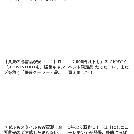
【真夏の必需品が安い…！】ロ
「2,000円以下も」スノピの“イ
ゴス・NESTOUTも。猛暑キャン
ベント限定品”だったコレ、まだ
プを救う「保冷クーラー・暑さ
買えました！
対策ギア」12選
ベゼルもスタイルもW変形！全
3年ぶり新作…！「ほりにしニュ
面蓄光のギア感もたまらない、
ーレモン」が登場。後味さっぱ