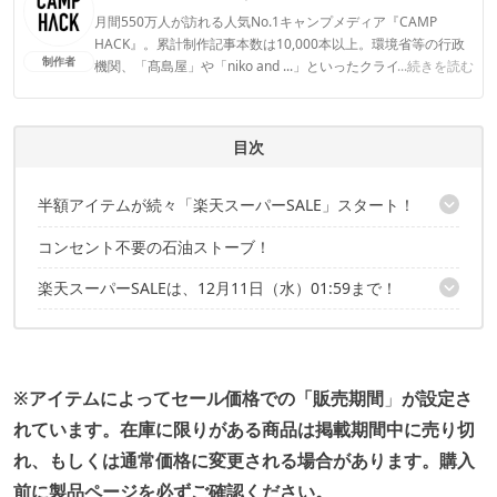
月間550万人が訪れる人気No.1キャンプメディア『CAMP
HACK』。累計制作記事本数は10,000本以上。環境省等の行政
制作者
機関、「髙島屋」や「niko and ...」といったクライアントとの
...続きを読む
連携実績多数。また、TBSテレビ『ラヴィット！』等、各メデ
ィアで登壇機会多数の編集部員も所属。
CAMP HACK編集部のプロフィール
目次
半額アイテムが続々「楽天スーパーSALE」スタート！
コンセント不要の石油ストーブ！
こちらの記事でもセール品を紹介中！
楽天スーパーSALEは、12月11日（水）01:59まで！
こちらの記事でもセール品を紹介中！
※アイテムによってセール価格での「販売期間
」
が設定さ
れています。
在庫に限りがある商品は掲載期間中に売り切
れ、もしくは通常価格に変更される場合があります。
購入
前に製品ページを必ずご確認ください。