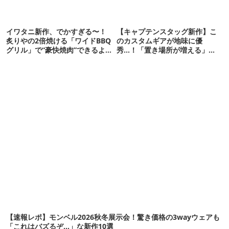
イワタニ新作、でかすぎる〜！
【キャプテンスタッグ新作】こ
炙りやの2倍焼ける「ワイドBBQ
のカスタムギアが地味に優
グリル」で“豪快焼肉”できるよ
秀…！「置き場所が増える」
【再販開始】
「荷物が落ちない」
【速報レポ】モンベル2026秋冬展示会！驚き価格の3wayウェアも
「これはバズるぞ…」な新作10選