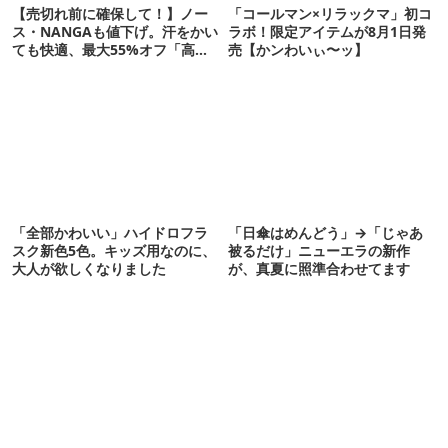
【売切れ前に確保して！】ノー
「コールマン×リラックマ」初コ
ス・NANGAも値下げ。汗をかい
ラボ！限定アイテムが8月1日発
ても快適、最大55%オフ「高機
売【かンわいぃ〜ッ】
能ウェア」10選
「全部かわいい」ハイドロフラ
「日傘はめんどう」→「じゃあ
スク新色5色。キッズ用なのに、
被るだけ」ニューエラの新作
大人が欲しくなりました
が、真夏に照準合わせてます