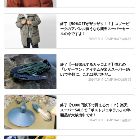
終了【50%OFFがザクザク！？】スノーピ
ークのアパレル買うなら楽天スーパーセー
ルの今ですよ！
2024/12/11
CAMP HACK編集部
終了【一目惚れするカッコよさ】憧れの
「レザーマン」アイテムが楽天スーパーSA
LEで半額に。これは即ポチだ…
2024/12/11
CAMP HACK編集部
終了【1,000円以下で買えるの！？】楽天
スーパーSALEで「ポストジェネラル」の半
額品が大放出中です！
2024/12/11
CAMP HACK編集部