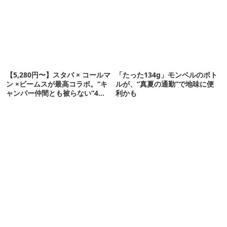
【5,280円〜】スタバ × コールマ
「たった134g」モンベルのボト
ン ×ビームスが最高コラボ。“キ
ルが、“真夏の通勤”で地味に便
ャンパー仲間とも被らない”4ア
利かも
イテムを発表