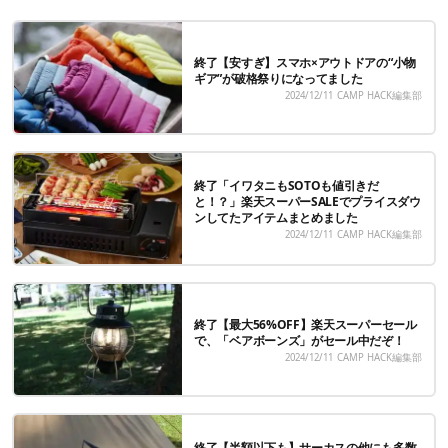
終了【安すぎ】スマホ×アウトドアの“小物
ギア”が破格祭りになってました
2024/12/11
CAMP HACK編集部
終了「イワタニもSOTOも値引きだ
と！？」楽天スーパーSALEでプライスダウ
ンしてたアイテムまとめました
2024/12/11
CAMP HACK編集部
終了【最大56%OFF】楽天スーパーセール
で、「ベアボーンズ」がセール中だぞ！
2024/12/11
CAMP HACK編集部
終了【半額以下も】サーカスの他にも多数