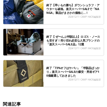
終了【早いもの勝ち】ダウンシュラフ・ア
ウターも破格。楽天スーパーSALEで「NA
NGA」製品がまさかの価格に…！
2024/12/11
CAMP HACK編集部
終了【 ぜ〜んぶ半額以上】ロゴス・ノース
も安すぎ！売り切れ必至な人気ブランドの
「楽天スーパーSALE品」12選
2024/12/11
CAMP HACK編集部
終了「73%オフはヤバい」「半額品ばっか
り」楽天スーパーSALEの爆安・男前ギア1
0個厳選しておきました
2024/12/11
CAMP HACK編集部
関連記事