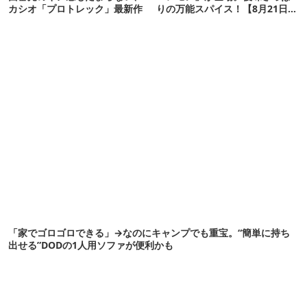
カシオ「プロトレック」最新作
りの万能スパイス！【8月21日発
売】
「家でゴロゴロできる」→なのにキャンプでも重宝。“簡単に持ち
出せる”DODの1人用ソファが便利かも