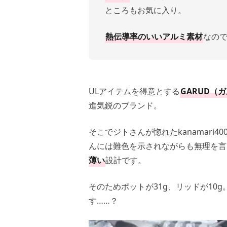
ところもお気に入り。
熱伝導率のいいアルミ素材
なので
ULアイテムを得意とする
GARUD（
進気鋭のブランド。
そこでジトさんが惚れたkanamari4
んには難色を示されながらも無理を言
薄い
設計です。
そのためポットが31g、リッドが10g
す……？