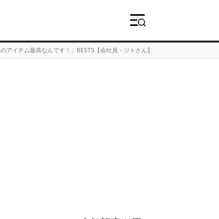
のアイテム最高なんです！」BEST5【会社員・ジトさん】
›
2ページ目