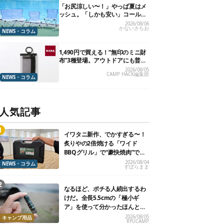
「お尻涼しい〜！」やっぱ夏はメ
ッシュ。「しかも安い」コールマ
ン今年の新作は、カラーもさわや
2026/08/06
かないさちお
かです
NEWS・コラム
1,490円で買える！“無印のミニ財
布”3種登場。アウトドアにも普段
使いにもいいかも
2026/08/05
CAMP HACK編集部
NEWS・コラム
人気記事
イワタニ新作、でかすぎる〜！
炙りやの2倍焼ける「ワイド
BBQグリル」で“豪快焼肉”でき
るよ【再販開始】
2026/08/04
NEWS・コラム
ずぼらまま
なるほど、ポチる人続出するわ
けだ。全長5.5cmの「極小ギ
ア」を使って分かったほんとの
魅力
2026/08/05
キャンプ用品
RYUCAMP