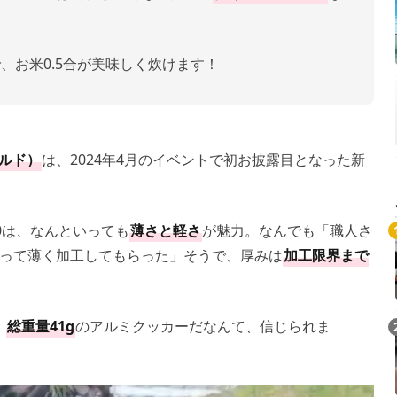
、お米0.5合が美味しく炊けます！
ガルド）
は、2024年4月のイベントで初お披露目となった新
00は、なんといっても
薄さと軽さ
が魅力。なんでも「職人さ
って薄く加工してもらった」そうで、厚みは
加工限界まで
。
総重量41g
のアルミクッカーだなんて、信じられま