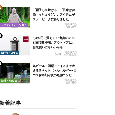
「帽子じゃ焼ける」「日傘は荷
物」→ちょうどいいアイテムが
スノーピークにありました
2026/08/05
ファッション・ウェア
内舘 綾子
1,490円で買える！“無印のミニ
財布”3種登場。アウトドアにも
普段使いにもいいかも
2026/08/05
NEWS・コラム
CAMP HACK編集部
缶ビール・酒瓶・アイスまで冷
える!? ペットボトルホルダー×ロ
ゴス保冷剤が夏の最強コンビだ
った
2026/08/05
知識・How to
山畑 理絵
新着記事