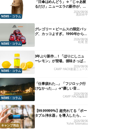
「日傘はめんどう」→「じゃあ被
るだけ」ニューエラの新作が、真
夏に照準合わせてます
2026/08/06
黒田祥平
NEWS・コラム
グレゴリー × ビームスの限定バッ
グ、カッコよすぎ。1990年から“3
年のみ使用”されていた、紫タグ
2026/08/06
松尾 慧
が復活
NEWS・コラム
3年ぶり新作…！「ほりにしニュ
ーレモン」が登場。後味さっぱり
の万能スパイス！【8月21日発
2026/08/06
CAMP HACK最速ニュース
売】
NEWS・コラム
「仕事疲れた…」「フジロック行
けなかった…」→“優しい音
楽”と“大きな自然”で治癒。まだ間
2026/08/06
CAMP HACK編集部
に合います。
NEWS・コラム
【99.99999%】超売れてる「ポー
タブル浄水器」を導入したら、防
災が明確に自分ごと化した
2026/08/06
Yuhei Tokimatsu
キャンプ用品