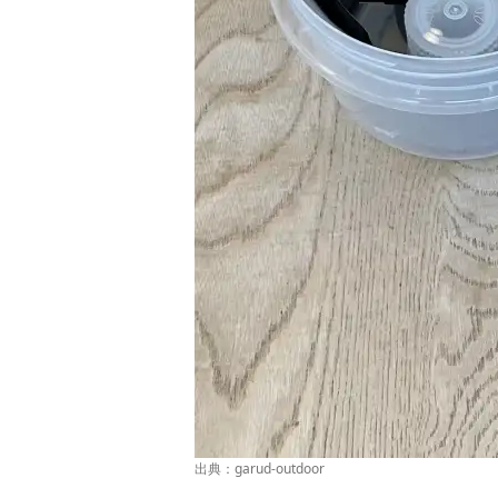
出典：
garud-outdoo
r