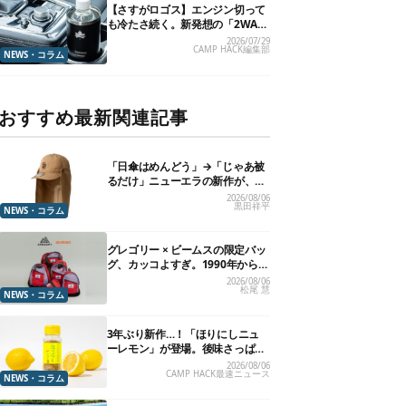
【さすがロゴス】エンジン切って
も冷たさ続く。新発想の「2WAY
仕様ボトルホルダー」が頼りにな
2026/07/29
CAMP HACK編集部
ります
NEWS・コラム
おすすめ最新関連記事
「日傘はめんどう」→「じゃあ被
るだけ」ニューエラの新作が、真
夏に照準合わせてます
2026/08/06
黒田祥平
NEWS・コラム
グレゴリー × ビームスの限定バッ
グ、カッコよすぎ。1990年から“3
年のみ使用”されていた、紫タグ
2026/08/06
松尾 慧
が復活
NEWS・コラム
3年ぶり新作…！「ほりにしニュ
ーレモン」が登場。後味さっぱり
の万能スパイス！【8月21日発
2026/08/06
CAMP HACK最速ニュース
売】
NEWS・コラム