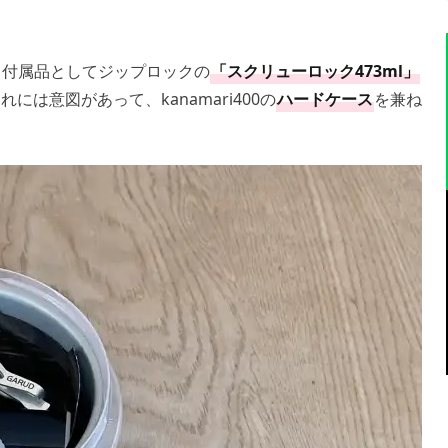
ると、付属品としてジップロックの
「スクリューロック473ml」
は意図があって、kanamari400の
ハードケース
を兼ね