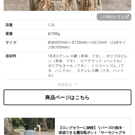
この商品を見る
容量
1.2L
重量
約788g
サイズ
約W207mm × D130mm × H212mm （口径サイ
ズ約105mm）
原材料
18-8ステンレス鋼（本体、フタ）、ポリプロピレ
ン（本体、フタ）、ビーチウッド（ハンドル）、
ポリアセタール（フタ）、シリコーンゴム（フ
タ、ハンドル）、ステンレス鋼（フタ、ハンド
ル）
全部見る
商品ページはこちら
【ロングセラーに納得】リバーズの保冷・
保温できる魔法瓶ポット「サーモジャグキ