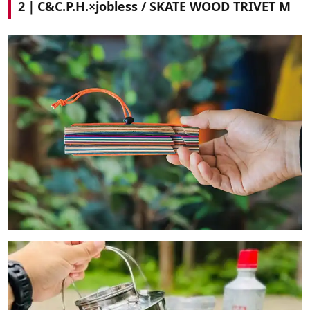
2｜C&C.P.H.×jobless / SKATE WOOD TRIVET M