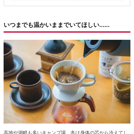
ナット）
2｜C&C.P.H.×jobless / SKATE WOOD TRIVET M
3｜Rivers / サーモジャグキート1200
いつまでも温かいままでいてほしい……
高地や湖畔も多いキャンプ場、冬は身体の芯から冷えてし