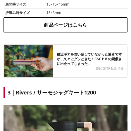
展開時サイズ
15×15×15mm
折畳み時サイズ
15×3mm
商品ページはこちら
最近ギアを買い足していなかった筆者です
が、久々にグッときた！C&C.P.H.の鍋敷き
に出会ってしまった…
2024/08/19
秋元 祐輝
3｜Rivers / サーモジャグキート1200