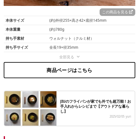
この商品を見る
本体サイズ
(約)外径255×高さ42×底径145mm
本体重量
(約)780g
持ち手素材
ウォルナット（クルミ材）
持ち手サイズ
全長19×径35mm
全部見る
商品ページはこちら
JIUのフライパンが家でも外でも超万能！お
手入れからレシピまで【アウトドアな暮ら
し】
2025/02/05
yuri