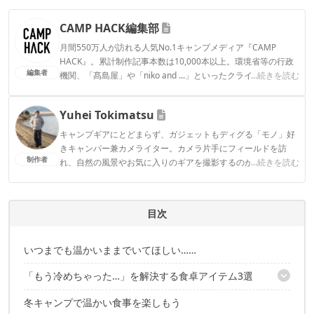
CAMP HACK編集部
月間550万人が訪れる人気No.1キャンプメディア『CAMP
HACK』。累計制作記事本数は10,000本以上。環境省等の行政
編集者
機関、「髙島屋」や「niko and ...」といったクライアントとの
...続きを読む
連携実績多数。また、TBSテレビ『ラヴィット！』等、各メデ
ィアで登壇機会多数の編集部員も所属。
Yuhei Tokimatsu
CAMP HACK編集部のプロフィール
キャンプギアにとどまらず、ガジェットもディグる「モノ」好
きキャンパー兼カメライター。カメラ片手にフィールドを訪
制作者
れ、自然の風景やお気に入りのギアを撮影するのが趣味。
...続きを読む
Yuhei Tokimatsuのプロフィール
目次
いつまでも温かいままでいてほしい……
「もう冷めちゃった…」を解決する食卓アイテム3選
冬キャンプで温かい食事を楽しもう
1｜FRYING PAN JIU / フライパンジュウ M ハンドルSET（ウォル