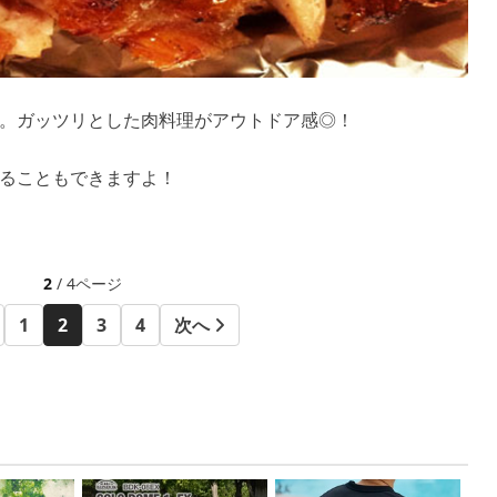
。ガッツリとした肉料理がアウトドア感◎！
ることもできますよ！
2
/ 4ページ
1
2
3
4
次へ