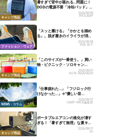
暑すぎて背中が蒸れる…問題に！
DODの電源不要「冷却パッド」を
試したら、夏の移動がラクになっ
2026/08/08
RYUCAMP
た
キャンプ用品
「スッと履ける」「かかとを踏め
る」。脱ぎ履きのイライラが消え
る快適“スニーカーサンダル”6選
2026/08/08
内舘 綾子
ファッション・ウェア
「このサイズが一番使う。」買い
物・ピクニック・ソロキャン
に“ちょうどいい”小型クーラーボ
2026/08/07
KOTA TAKAHASHI
ックス13選
キャンプ用品
「仕事疲れた…」「フジロック行
けなかった…」→“優しい音
楽”と“大きな自然”で治癒。まだ間
2026/08/07
CAMP HACK編集部
に合います。
NEWS・コラム
ポータブルエアコンの進化が凄す
ぎる！「暑すぎて無理」な夏キャ
ンプを激変させる最新5選
2026/08/07
eri
キャンプ用品