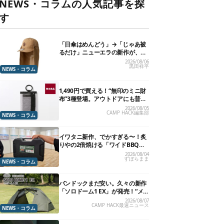
NEWS・コラムの人気記事を探
す
「日傘はめんどう」→「じゃあ被
るだけ」ニューエラの新作が、真
夏に照準合わせてます
2026/08/06
黒田祥平
NEWS・コラム
1,490円で買える！“無印のミニ財
布”3種登場。アウトドアにも普段
使いにもいいかも
2026/08/05
CAMP HACK編集部
NEWS・コラム
イワタニ新作、でかすぎる〜！炙
りやの2倍焼ける「ワイドBBQグ
リル」で“豪快焼肉”できるよ【再
2026/08/04
ずぼらまま
販開始】
NEWS・コラム
バンドックまだ安い。久々の新作
「ソロドーム1 EX」が発売！“メ
ッシュインナー”だけでも使える
2026/08/07
CAMP HACK最速ニュース
よ【防災も◎】
NEWS・コラム