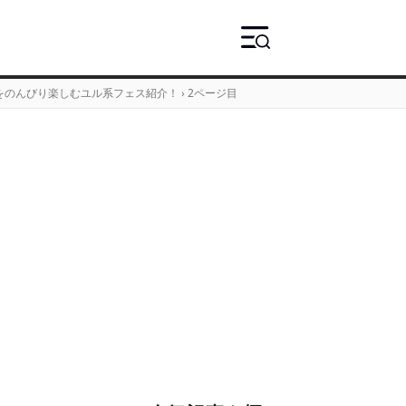
音楽をのんびり楽しむユル系フェス紹介！
›
2ページ目