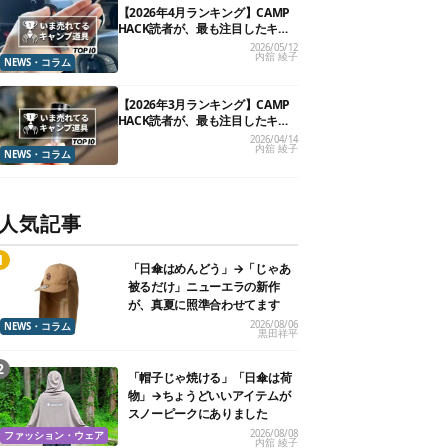
【2026年4月ランキング】CAMP
HACK読者が、最も注目したキャ
ンプ道具TOP10
2026/05/12
内舘 綾子
NEWS・コラム
【2026年3月ランキング】CAMP
HACK読者が、最も注目したキャ
ンプ道具TOP10
2026/04/14
内舘 綾子
NEWS・コラム
人気記事
「日傘はめんどう」→「じゃあ
被るだけ」ニューエラの新作
が、真夏に照準合わせてます
2026/08/06
NEWS・コラム
黒田祥平
「帽子じゃ焼ける」「日傘は荷
物」→ちょうどいいアイテムが
スノーピークにありました
2026/08/08
ファッション・ウェア
内舘 綾子