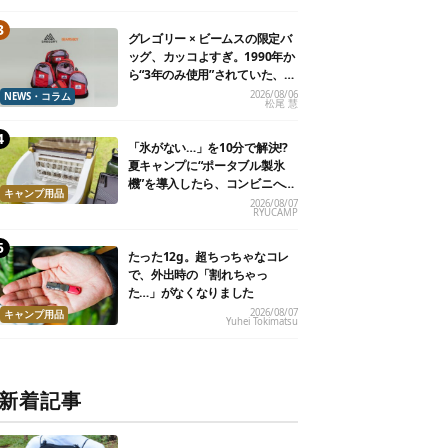
グレゴリー × ビームスの限定バ
ッグ、カッコよすぎ。1990年か
ら“3年のみ使用”されていた、紫
タグが復活
2026/08/06
NEWS・コラム
松尾 慧
「氷がない…」を10分で解決!?
夏キャンプに“ポータブル製氷
機”を導入したら、コンビニへ走
キャンプ用品
る必要がなくなった
2026/08/07
RYUCAMP
たった12g。超ちっちゃなコレ
で、外出時の「割れちゃっ
た…」がなくなりました
2026/08/07
キャンプ用品
Yuhei Tokimatsu
新着記事