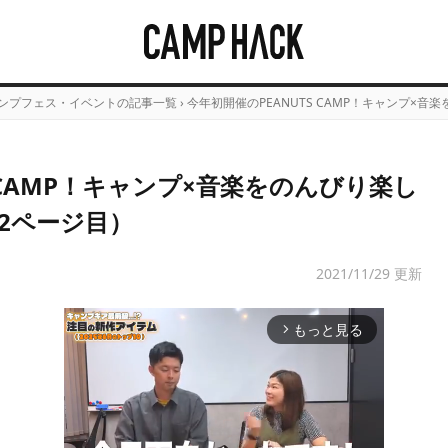
ンプフェス・イベントの記事一覧
›
今年初開催のPEANUTS CAMP！キャンプ×
 CAMP！キャンプ×音楽をのんびり楽し
2ページ目）
2021/11/29 更新
もっと見る
arrow_forward_ios