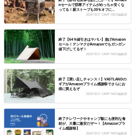
nセールで防寒アイテムがめっちゃ安くな
ってる！薪ストーブも30％オフに…
2024/10/21
CAMP HACK編集部
終了【64％値引きはヤバい】急げAmazon
セール！テンマクがAmazonでもガンガン
値下げしてるぞ！
2024/10/21
CAMP HACK編集部
終了【買い足しチャンス！】VASTLANDの
ギアがAmazonプライム感謝祭でさらにお
得に買えるぞ
2024/10/21
CAMP HACK編集部
終了テレワークやキャンプ飯にも便利な食
材が、大量に激安だぞ〜！【Amazonプラ
イム感謝祭】
2024/10/21
CAMP HACK編集部