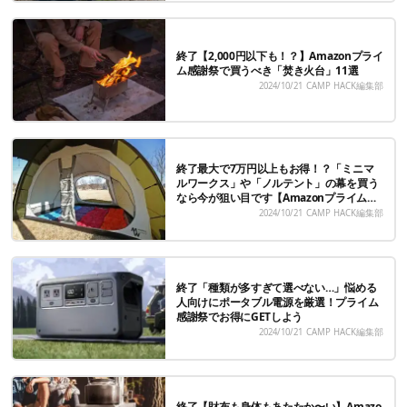
終了【2,000円以下も！？】Amazonプライ
ム感謝祭で買うべき「焚き火台」11選
2024/10/21
CAMP HACK編集部
終了最大で7万円以上もお得！？「ミニマ
ルワークス」や「ノルテント」の幕を買う
なら今が狙い目です【Amazonプライム感
謝祭】
2024/10/21
CAMP HACK編集部
終了「種類が多すぎて選べない…」悩める
人向けにポータブル電源を厳選！プライム
感謝祭でお得にGETしよう
2024/10/21
CAMP HACK編集部
終了【財布も身体もあたたか〜い】Amazo