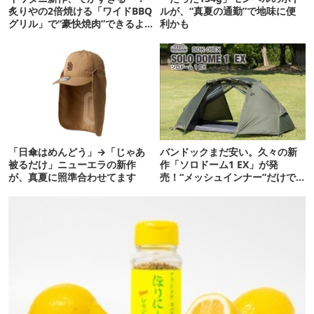
炙りやの2倍焼ける「ワイドBBQ
ルが、“真夏の通勤”で地味に便
グリル」で“豪快焼肉”できるよ
利かも
【再販開始】
「日傘はめんどう」→「じゃあ
バンドックまだ安い。久々の新
被るだけ」ニューエラの新作
作「ソロドーム1 EX」が発
が、真夏に照準合わせてます
売！“メッシュインナー”だけで
も使えるよ【防災も◎】