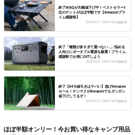
終了WAQが大幅値下げ中！ベストセラー1
位のテントがほぼ半額です【Amazonプラ
イム感謝祭】
2024/10/21
CAMP HACK編集部
終了「種類が多すぎて選べない…」悩める
人向けにポータブル電源を厳選！プライム
感謝祭でお得にGETしよう
2024/10/21
CAMP HACK編集部
終了【64％値引きはヤバい】急げAmazon
セール！テンマクがAmazonでもガンガン
値下げしてるぞ！
2024/10/21
CAMP HACK編集部
ほぼ半額オンリー！今お買い得なキャンプ用品