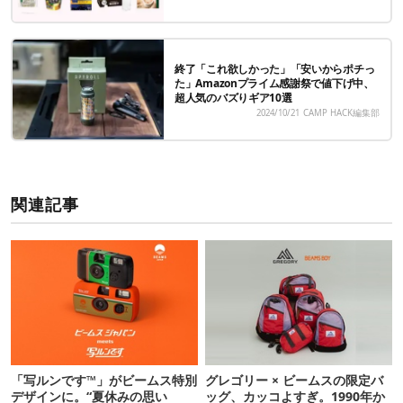
終了「これ欲しかった」「安いからポチっ
た」Amazonプライム感謝祭で値下げ中、
超人気のバズりギア10選
2024/10/21
CAMP HACK編集部
関連記事
「写ルンです™」がビームス特別
グレゴリー × ビームスの限定バ
デザインに。“夏休みの思い
ッグ、カッコよすぎ。1990年か