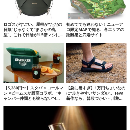
ロゴスがすごい。屋根が“ただの
初めてでも迷わない！ニューア
日陰”じゃなくて“まさかの丸
コ限定MAPで知る、各エリアの
型”。これで日陰が1.5倍マシに
距離感と穴場サイト
なる新作タープです
【5,280円〜】スタバ × コールマ
【急に暑すぎ】1万円ちょいなの
ン ×ビームスが最高コラボ。“キ
に“歩きやすいサンダル”。Teva
ャンパー仲間とも被らない”4ア
新作なら、普段づかい・川遊
イテムを発表
び・登山もOK！