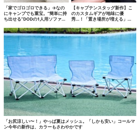
「家でゴロゴロできる」→なの
【キャプテンスタッグ新作】こ
にキャンプでも重宝。“簡単に持
のカスタムギアが地味に優
ち出せる”DODの1人用ソファが
秀…！「置き場所が増える」
便利かも
「荷物が落ちない」
「お尻涼しい〜！」やっぱ夏はメッシュ。「しかも安い」コールマ
ン今年の新作は、カラーもさわやかです