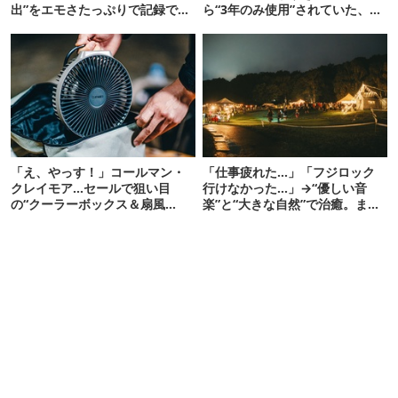
出”をエモさたっぷりで記録でき
ら“3年のみ使用”されていた、紫
るよ
タグが復活
「え、やっす！」コールマン・
「仕事疲れた…」「フジロック
クレイモア…セールで狙い目
行けなかった…」→“優しい音
の“クーラーボックス＆扇風
楽”と“大きな自然”で治癒。まだ
機”12選
間に合います。