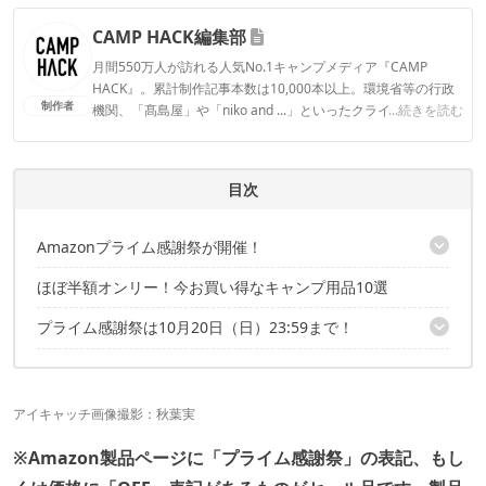
CAMP HACK編集部
月間550万人が訪れる人気No.1キャンプメディア『CAMP
HACK』。累計制作記事本数は10,000本以上。環境省等の行政
制作者
機関、「髙島屋」や「niko and ...」といったクライアントとの
...続きを読む
連携実績多数。また、TBSテレビ『ラヴィット！』等、各メデ
ィアで登壇機会多数の編集部員も所属。
CAMP HACK編集部のプロフィール
目次
Amazonプライム感謝祭が開催！
ほぼ半額オンリー！今お買い得なキャンプ用品10選
プライム感謝祭はこちらの記事でも紹介中！
プライム感謝祭は10月20日（日）23:59まで！
プライム感謝祭はこちらの記事でも紹介中！
アイキャッチ画像撮影：
秋葉実
※Amazon製品ページに「プライム感謝祭」の表記、もし