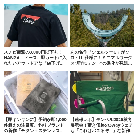
スノピ衝撃の3,000円以下も！
あの名作「シェルターG」がソ
NANGA・ノース…即カートに入
ロ・UL仕様に！ミニマルワーク
れたいアウトドアな「値下げ夏
ス“新作3テント”の進化が見逃せ
服」12選
ない
【即キンキンに】予約が即1,000
【速報レポ】モンベル2026秋冬
件超えの注目度。釣りブランド
展示会！驚き価格の3wayウェア
の新作「チタン＋ステンレスの
も「これはバズるぞ…」な新作
保冷剤」が再販開始
10選