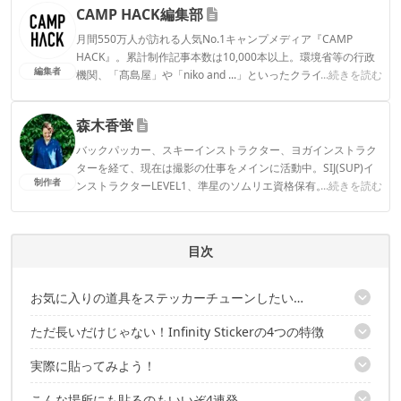
CAMP HACK編集部
月間550万人が訪れる人気No.1キャンプメディア『CAMP
HACK』。累計制作記事本数は10,000本以上。環境省等の行政
編集者
機関、「髙島屋」や「niko and ...」といったクライアントとの
...続きを読む
連携実績多数。また、TBSテレビ『ラヴィット！』等、各メデ
ィアで登壇機会多数の編集部員も所属。
森木香蛍
CAMP HACK編集部のプロフィール
バックパッカー、スキーインストラクター、ヨガインストラク
ターを経て、現在は撮影の仕事をメインに活動中。SIJ(SUP)イ
制作者
ンストラクターLEVEL1、準星のソムリエ資格保有。 アクティ
...続きを読む
ブなインドア派。カヤッカーの夫、2人の子ども、黒猫1匹と日
常の延長にあるアウトドアを楽しむ。
森木香蛍のプロフィール
目次
お気に入りの道具をステッカーチューンしたい…
ただ長いだけじゃない！Infinity Stickerの4つの特徴
こんなに長いのは初めて見た！60cm以上ある超ロングなステッカ
ー
実際に貼ってみよう！
1｜切ったり、重ねたり自由自在にカスタマイズ可能
2｜アウトドア好きに刺さる！自然の景色をモチーフ
こんな場所にも貼るのもいいぞ4連発