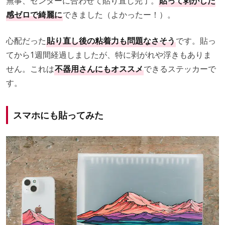
無事、センターに合わせて貼り直し完了。
貼って剥がした
感ゼロで綺麗に
できました（よかったー！）。
心配だった
貼り直し後の粘着力も問題なさそう
です。貼っ
てから1週間経過しましたが、特に剥がれや浮きもありま
せん。これは
不器用さんにもオススメ
できるステッカーで
す。
スマホにも貼ってみた