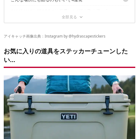
貼る場所は、いつも携帯している日用品に
3｜紫外線に強い
ステッカーを貼る前に下処理
4｜防水・食洗器にも対応
CAMP HACK STOREでは厳選した4種を取り扱い中
1｜自転車やバイクに
バインダーに貼ってみる
2｜アイスジャグなど大型ボトル
スマホにも貼ってみた
ステッカーチューンでネイチャーを持ち歩く
3｜ギターに
不器用な人は、ぐるっと巻いて重ね貼りがおすすめ
4｜スノーボードに
アイキャッチ画像出典：Instagram by
@hydrascapestickers
あわせて読みたい
お気に入りの道具をステッカーチューンした
い…