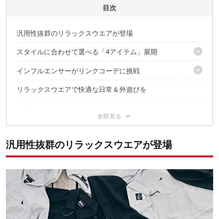
CAMP HACK 編集部のプロフィール
目次
汎用性抜群のリラックスウエアが登場
スタイルに合わせて選べる「4アイテム」展開
インフルエンサーがリンクコーデに挑戦
極シンプルな「ワンポイントロゴ」を配置
カラバリは「原点にして頂点の2色」を厳選
リラックスウエアで快適な日常＆外遊びを
日常使いのワンマイルウエアに最適！
着心地と環境に配慮した「快適素材」も要注目
コスパ抜群の男女シェアリングも可能！
先着でオリジナルグッズがもらえるキャンペーンも！
もちろんアウトドアシーンでも大活躍？
ネルシャツやフリースのアイテムとも相性抜群！
汎用性抜群のリラックスウエアが登場