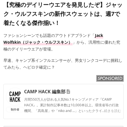
【究極のデイリーウエアを発見したぞ】ジャッ
ク・ウルフスキンの新作スウェットは、週7で
着たくなる傑作揃い！
ファションシーンでも話題のアウトドアブランド「
Jack
Wolfskin（ジャック・ウルフスキン）
」から、汎用性に優れた究
極のデイリーウエアが登場。
早速、キャンプ系インフルエンサーが、男女リンクコーデに挑戦し
てみたら、ヘビロテ確定に？
CAMP HACK 編集部
月間550万人が訪れる人気No.1キャンプメディア『CAMP
HACK』。累計制作記事本数は10,000本以上。環境省等の行政
制作者
機関、「髙島屋」や「niko and ...」といったクライアントとの
...続きを読む
連携実績多数。また、TBSテレビ『ラヴィット！』等、各メデ
ィアで登壇機会多数の編集部員も所属。