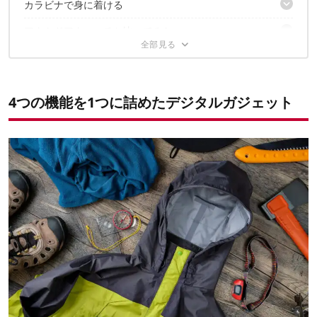
カラビナで身に着ける
DATAボタンでバックライトが点灯
2｜気圧計［BARO］
駆動はボタン電池
時刻［CLK］
アウトドアウォッチと比べてみた
ベルトに下げる
高度計［ALTI］
サコッシュに付ける
キャンプに、お出かけに、小回りが利いて重宝！
時計の方が機能は上だが…
バックパックのハーネスに装着
テーブルに置いても
✔こちらの記事もおすすめ！
4つの機能を1つに詰めたデジタルガジェット