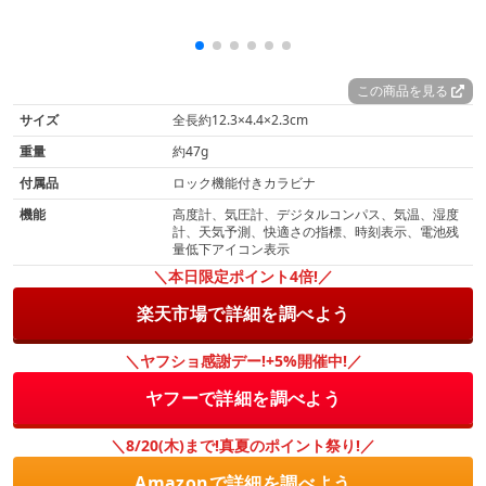
この商品を見る
サイズ
全長約12.3×4.4×2.3cm
重量
約47g
付属品
ロック機能付きカラビナ
機能
高度計、気圧計、デジタルコンパス、気温、湿度
計、天気予測、快適さの指標、時刻表示、電池残
量低下アイコン表示
＼本日限定ポイント4倍!／
楽天市場で詳細を調べよう
＼ヤフショ感謝デー!+5%開催中!／
ヤフーで詳細を調べよう
＼8/20(木)まで!真夏のポイント祭り!／
Amazonで詳細を調べよう