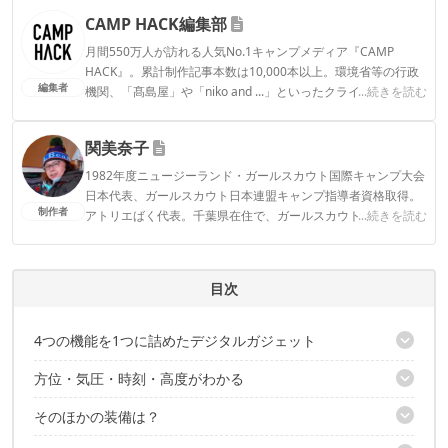
CAMP HACK編集部
月間550万人が訪れる人気No.1キャンプメディア『CAMP
HACK』。累計制作記事本数は10,000本以上。環境省等の行政
編集者
機関、「髙島屋」や「niko and ...」といったクライアントとの
...続きを読む
連携実績多数。また、TBSテレビ『ラヴィット！』等、各メデ
ィアで登壇機会多数の編集部員も所属。
関美奈子
CAMP HACK編集部のプロフィール
1982年度ニュージーランド・ガールスカウト国際キャンプ大会
日本代表、ガールスカウト日本連盟キャンプ指導者資格取得。
制作者
アトリエばく代表。千葉県在住で、ガールスカウトの野営訓練
...続きを読む
でアウトドアに目覚め、子育てを終えた今は気ままな徒歩ソロ
キャンパー。
関美奈子のプロフィール
目次
4つの機能を1つに詰めたデジタルガジェット
方位・気圧・時刻・高度がわかる
気圧の変化や天候の予測がこれひとつ
そのほかの装備は？
DATAボタン・MODEボタン
1｜コンパス［COMP］で方位を見る