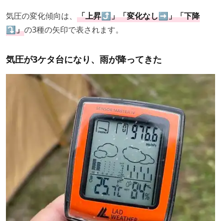
気圧の変化傾向は、
「上昇⤴️」「変化なし➡️」「下降
⤵️」
の3種の矢印で表されます。
気圧が3ケタ台になり、雨が降ってきた