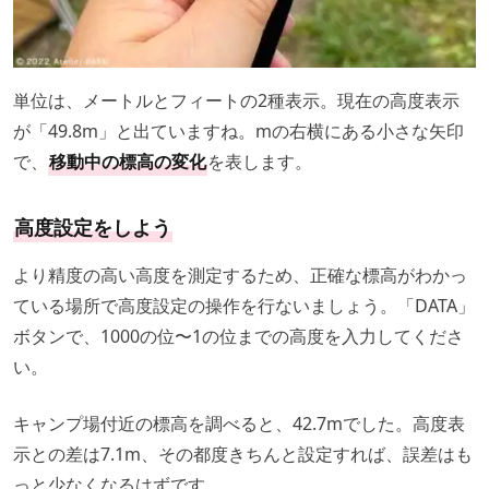
単位は、メートルとフィートの2種表示。現在の高度表示
が「49.8m」と出ていますね。mの右横にある小さな矢印
で、
移動中の標高の変化
を表します。
高度設定をしよう
より精度の高い高度を測定するため、正確な標高がわかっ
ている場所で高度設定の操作を行ないましょう。「DATA」
ボタンで、1000の位〜1の位までの高度を入力してくださ
い。
キャンプ場付近の標高を調べると、42.7mでした。高度表
示との差は7.1m、その都度きちんと設定すれば、誤差はも
っと少なくなるはずです。