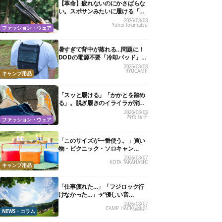
【革命】疲れないのにかさばらな
い。スポサンみたいに履ける「リ
カバリーサンダル」が大本命！
2026/08/08
Yuhei Tokimatsu
ファッション・ウェア
暑すぎて背中が蒸れる…問題に！
DODの電源不要「冷却パッド」を
試したら、夏の移動がラクになっ
2026/08/08
RYUCAMP
た
キャンプ用品
「スッと履ける」「かかとを踏め
る」。脱ぎ履きのイライラが消え
る快適“スニーカーサンダル”6選
2026/08/08
内舘 綾子
ファッション・ウェア
「このサイズが一番使う。」買い
物・ピクニック・ソロキャン
に“ちょうどいい”小型クーラーボ
2026/08/07
KOTA TAKAHASHI
ックス13選
キャンプ用品
「仕事疲れた…」「フジロック行
けなかった…」→“優しい音
楽”と“大きな自然”で治癒。まだ間
2026/08/07
CAMP HACK編集部
に合います。
NEWS・コラム