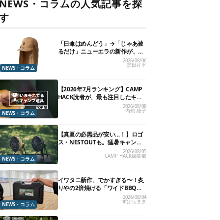
NEWS・コラムの人気記事を探
す
「日傘はめんどう」→「じゃあ被
るだけ」ニューエラの新作が、真
夏に照準合わせてます
2026/08/06
黒田祥平
NEWS・コラム
【2026年7月ランキング】CAMP
HACK読者が、最も注目したキャ
ンプ道具TOP10
2026/08/08
内舘 綾子
NEWS・コラム
【真夏の必需品が安い…！】ロゴ
ス・NESTOUTも。猛暑キャンプ
を救う「保冷クーラー・暑さ対策
2026/08/05
CAMP HACK編集部
ギア」12選
NEWS・コラム
イワタニ新作、でかすぎる〜！炙
りやの2倍焼ける「ワイドBBQグ
リル」で“豪快焼肉”できるよ【再
2026/08/04
ずぼらまま
販開始】
NEWS・コラム