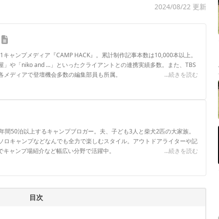
2024/08/22 更新
.1キャンプメディア『CAMP HACK』。累計制作記事本数は10,000本以上。
や「niko and ...」といったクライアントとの連携実績多数。また、TBS
各メディアで登壇機会多数の編集部員も所属。
...続きを読む
ロフィール
年間50泊以上するキャンプブロガー。夫、子ども3人と柴犬2匹の大家族。
ソロキャンプなどなんでも全力で楽しむスタイル。アウトドアライターや記
ネルでキャンプ場紹介など幅広い分野で活躍中。
...続きを読む
目次