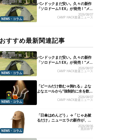
バンドックまだ安い。久々の新作
「ソロドーム1 EX」が発売！“メ
ッシュインナー”だけでも使える
2026/08/07
CAMP HACK最速ニュース
よ【防災も◎】
NEWS・コラム
おすすめ最新関連記事
バンドックまだ安い。久々の新作
「ソロドーム1 EX」が発売！“メ
ッシュインナー”だけでも使える
2026/08/07
CAMP HACK最速ニュース
よ【防災も◎】
NEWS・コラム
「ビールだけ飲む→倒れる」よな
よなエールから“強制的に水を飲
まされる”グラスが発売
2026/08/07
CAMP HACK最速ニュース
NEWS・コラム
「日傘はめんどう」→「じゃあ被
るだけ」ニューエラの新作が、真
夏に照準合わせてます
2026/08/06
黒田祥平
NEWS・コラム