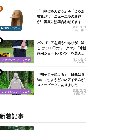
「日傘はめんどう」→「じゃあ
被るだけ」ニューエラの新作
が、真夏に照準合わせてます
2026/08/06
NEWS・コラム
黒田祥平
パタゴニアを買うつもりが…試
しに1,500円のワークマン「水陸
両用ショートパンツ」を選んだ
ら大正解だった
2026/08/05
ファッション・ウェア
RYUCAMP
「帽子じゃ焼ける」「日傘は荷
物」→ちょうどいいアイテムが
スノーピークにありました
2026/08/08
ファッション・ウェア
内舘 綾子
新着記事