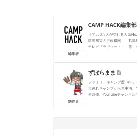
CAMP HACK編集部
月間550万人が訪れる人気No
環境省等の行政機関、「髙島屋」
テレビ『ラヴィット！』等、
編集者
CAMP HACK編集部のプ
ずぼらまま
ファミリーキャンプ歴14年、
犬連れキャンプから車中泊、
事監修、YouTubeチャン
制作者
ずぼらままのプロフィール