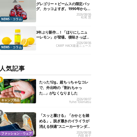
グレゴリー × ビームスの限定バッ
グ、カッコよすぎ。1990年から“3
年のみ使用”されていた、紫タグ
2026/08/06
松尾 慧
が復活
NEWS・コラム
3年ぶり新作…！「ほりにしニュ
ーレモン」が登場。後味さっぱり
の万能スパイス！【8月21日発
2026/08/06
CAMP HACK最速ニュース
売】
NEWS・コラム
人気記事
たった12g。超ちっちゃなコレ
で、外出時の「割れちゃっ
た…」がなくなりました
2026/08/07
キャンプ用品
Yuhei Tokimatsu
「スッと履ける」「かかとを踏
める」。脱ぎ履きのイライラが
消える快適“スニーカーサンダ
ル”6選
2026/08/08
ファッション・ウェア
内舘 綾子