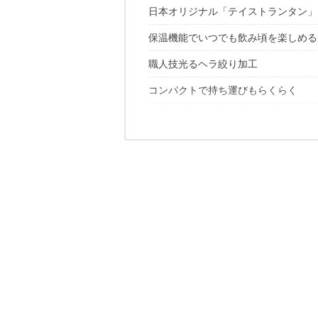
日本オリジナル「テイストランタン」
保温機能でいつでも飲み頃を楽しめる
職人技光るヘラ絞り加工
コンパクトで持ち運びもらくらく
経年変化も楽しめる丈夫な真鍮製
シンプル構造で堅牢性もばっちり！
長く愛せる真鍮性オイルランタンを手