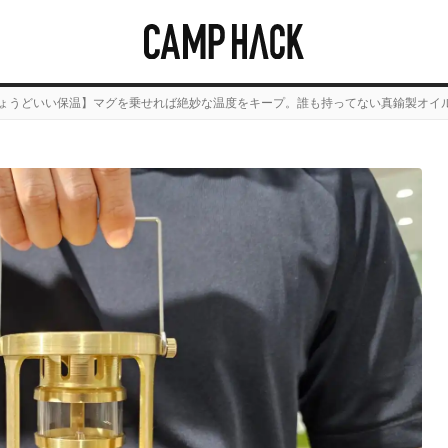
ょうどいい保温】マグを乗せれば絶妙な温度をキープ。誰も持ってない真鍮製オイ