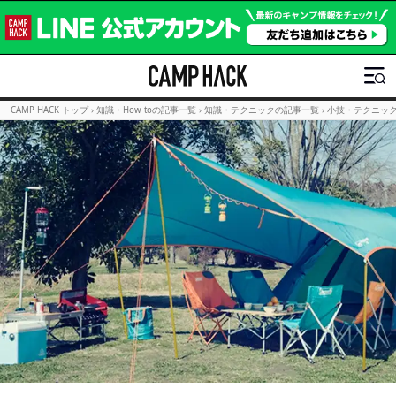
CAMP HACK トップ
›
知識・How toの記事一覧
›
知識・テクニックの記事一覧
›
小技・テクニッ