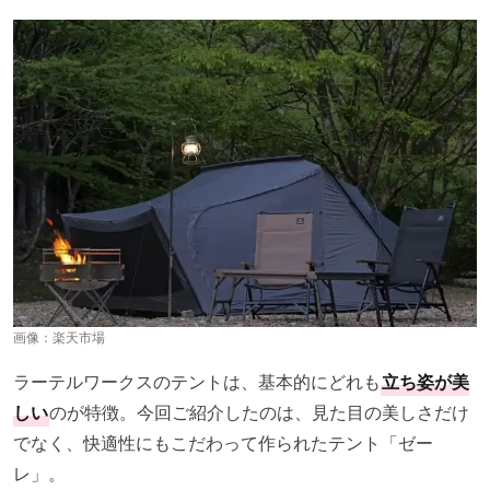
画像：
楽天市場
ラーテルワークスのテントは、基本的にどれも
立ち姿が美
しい
のが特徴。今回ご紹介したのは、見た目の美しさだけ
でなく、快適性にもこだわって作られたテント「ゼー
レ」。