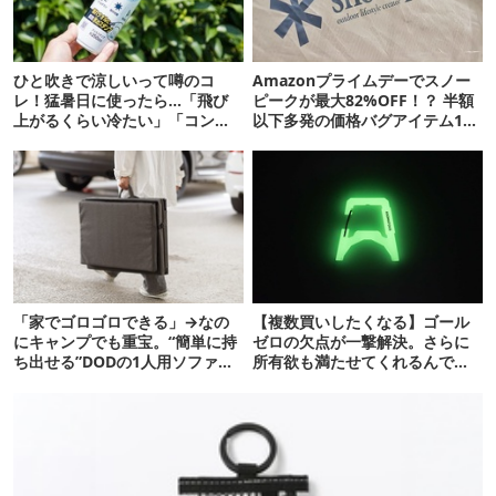
ひと吹きで涼しいって噂のコ
Amazonプライムデーでスノー
レ！猛暑日に使ったら…「飛び
ピークが最大82%OFF！？ 半額
上がるくらい冷たい」「コンビ
以下多発の価格バグアイテム11
ニで売って！」
選
「家でゴロゴロできる」→なの
【複数買いしたくなる】ゴール
にキャンプでも重宝。“簡単に持
ゼロの欠点が一撃解決。さらに
ち出せる”DODの1人用ソファが
所有欲も満たせてくれるんで
便利かも
す…