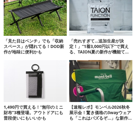
「見た目はベンチ」でも「収納
「売れすぎて…追加生産が決
スペース」が隠れてる！DOD新
定！」“1着3,000円以下”で買え
作が地味に便利かも
る、TAION夏の新作が機能てん
こ盛りです
1,490円で買える！“無印のミニ
【速報レポ】モンベル2026秋冬
財布”3種登場。アウトドアにも
展示会！驚き価格の3wayウェア
普段使いにもいいかも
も「これはバズるぞ…」な新作
10選