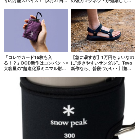
りの万能スパイス！【8月21日発
の強力マグネットが短縮してく
売】
れそう…！【新作】
「コレでカード16枚も入
【急に暑すぎ】1万円ちょいなの
る！？」DOD新作はコンパクト×
に“歩きやすいサンダル”。Teva
大容量の“超進化系ミニマル財
新作なら、普段づかい・川遊
布”だ！
び・登山もOK！