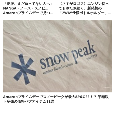
「夏服、まだ買ってない人へ」
【さすがロゴス】エンジン切っ
NANGA・ノース・スノピ…
ても冷たさ続く。新発想の
Amazonプライムデーで見つけ
「2WAY仕様ボトルホルダー」が
た“今着れるアイテム”19選
頼りになります
Amazonプライムデーでスノーピークが最大82%OFF！？ 半額以
下多発の価格バグアイテム11選