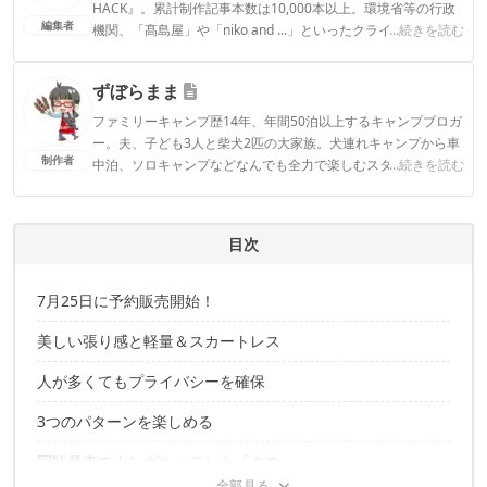
HACK』。累計制作記事本数は10,000本以上。環境省等の行政
編集者
機関、「髙島屋」や「niko and ...」といったクライアントとの
...続きを読む
連携実績多数。また、TBSテレビ『ラヴィット！』等、各メデ
ィアで登壇機会多数の編集部員も所属。
ずぼらまま
CAMP HACK編集部のプロフィール
ファミリーキャンプ歴14年、年間50泊以上するキャンプブロガ
ー。夫、子ども3人と柴犬2匹の大家族。犬連れキャンプから車
制作者
中泊、ソロキャンプなどなんでも全力で楽しむスタイル。アウ
...続きを読む
トドアライターや記事監修、YouTubeチャンネルでキャンプ場
紹介など幅広い分野で活躍中。
ずぼらままのプロフィール
目次
7月25日に予約販売開始！
美しい張り感と軽量＆スカートレス
人が多くてもプライバシーを確保
3つのパターンを楽しめる
同時発売のカンガルーテント「タウ」