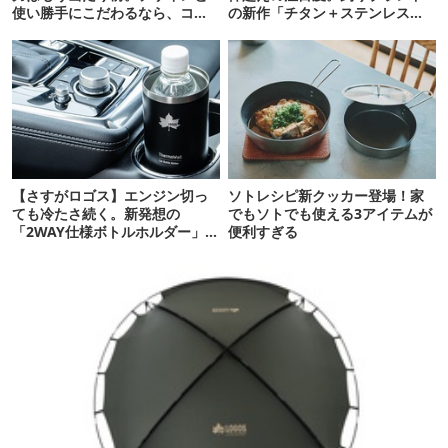
使い勝手にこだわるなら、コレ
の新作「チタン＋ステンレスの
一択でした
保冷剤」が再販開始
【さすがロゴス】エンジン切っ
ソトレシピ新クッカー登場！家
ても冷たさ続く。新発想の
でもソトでも使える3アイテムが
「2WAY仕様ボトルホルダー」が
便利すぎる
頼りになります