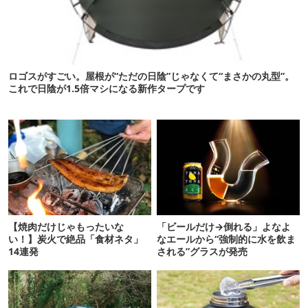
ロゴスがすごい。屋根が“ただの日陰”じゃなくて“まさかの丸型”。
これで日陰が1.5倍マシになる新作タープです
【焼肉だけじゃもったいな
「ビールだけ→倒れる」よなよ
い！】炭火で絶品「食材ネタ」
なエールから“強制的に水を飲ま
14連発
される”グラスが発売