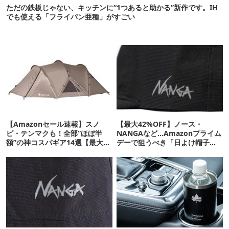
ただの鉄板じゃない、キッチンに“1つあると助かる”新作です。IH
でも使える「フライパン亜種」がすごい
【Amazonセール速報】スノ
【最大42%OFF】ノース・
ピ・テンマクも！全部“ほぼ半
NANGAなど…Amazonプライム
額”の神コスパギア14選【最大
デーで狙うべき「日よけ帽子」
71%OFF】
20選