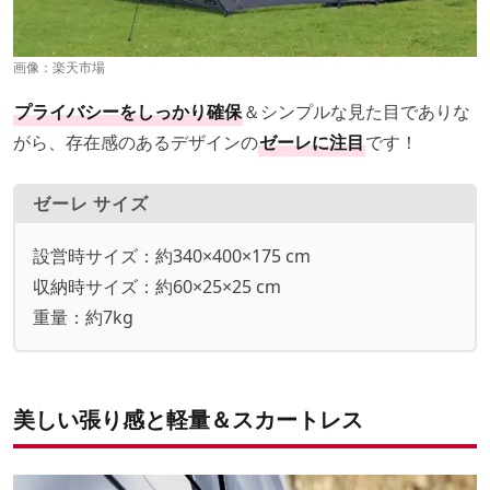
画像：
楽天市場
プライバシーをしっかり確保
＆シンプルな見た目でありな
がら、存在感のあるデザインの
ゼーレに注目
です！
ゼーレ サイズ
設営時サイズ：約340×400×175 cm
収納時サイズ：約60×25×25 cm
重量：約7kg
美しい張り感と軽量＆スカートレス