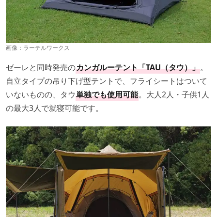
画像：
ラーテルワークス
ゼーレと同時発売の
カンガルーテント「TAU（タウ）」
。
自立タイプの吊り下げ型テントで、フライシートはついて
いないものの、タウ
単独でも使用可能
。大人2人・子供1人
の最大3人で就寝可能です。