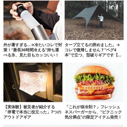
外が暑すぎる…→冷たいコレで対
タープ立てるの辞めました。→
策！“最長36時間冷える”持ち運
コレで復帰しません？“ペグ4
べる氷、見た目もカッコいい！
本”で立つ、型破りギアです【ド
ベルグ新作 NEUK】
【実体験】被災者が紹介する
「これが保冷剤？」フレッシュ
「停電で本当に役立った」7つの
ネスバーガーから、“ピクニック
アウトドアギア
気分満点”の限定アイテム発売！