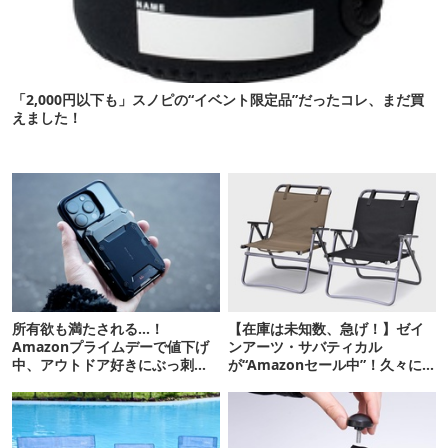
「2,000円以下も」スノピの“イベント限定品”だったコレ、まだ買
えました！
所有欲も満たされる…！
【在庫は未知数、急げ！】ゼイ
Amazonプライムデーで値下げ
ンアーツ・サバティカル
中、アウトドア好きにぶっ刺さ
が“Amazonセール中”！久々に
る「便利ガジェット」8選
タープも買おうかな…