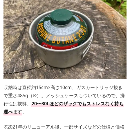
収納時は直径約15cm×高さ10cm、ガスカートリッジ抜き
で重さ485g（※）。メッシュケースもついているので、携
行性は抜群。
20〜30Lほどのザックでもストレスなく持ち
運べます
。
※2021年のリニューアル後、一部サイズなどの仕様と価格