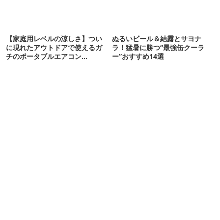
【家庭用レベルの涼しさ】つい
ぬるいビール＆結露とサヨナ
に現れたアウトドアで使えるガ
ラ！猛暑に勝つ“最強缶クーラ
チのポータブルエアコン
ー”おすすめ14選
「Suzune」最速レビュー