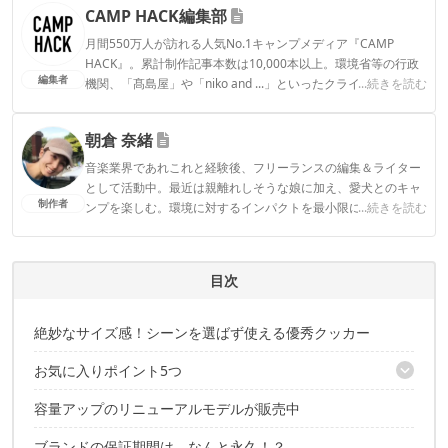
CAMP HACK編集部
月間550万人が訪れる人気No.1キャンプメディア『CAMP
HACK』。累計制作記事本数は10,000本以上。環境省等の行政
編集者
機関、「髙島屋」や「niko and ...」といったクライアントとの
...続きを読む
連携実績多数。また、TBSテレビ『ラヴィット！』等、各メデ
ィアで登壇機会多数の編集部員も所属。
朝倉 奈緒
CAMP HACK編集部のプロフィール
音楽業界であれこれと経験後、フリーランスの編集＆ライター
として活動中。最近は親離れしそうな娘に加え、愛犬とのキャ
制作者
ンプを楽しむ。環境に対するインパクトを最小限にして楽しむ
...続きを読む
アウトドアを提案する「Leave no Trace」トレーナー。
朝倉 奈緒のプロフィール
目次
絶妙なサイズ感！シーンを選ばず使える優秀クッカー
お気に入りポイント5つ
容量アップのリニューアルモデルが販売中
1｜4点の調理器具が485gで小さくまとまる
2｜大小の鍋とフライパンであらゆる調理ができる
ブランドの保証期間は、なんと永久！？