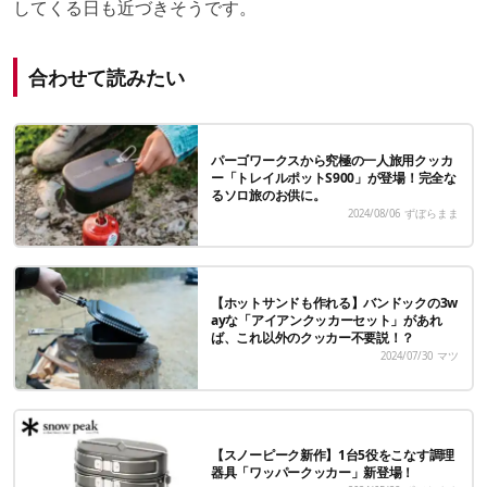
してくる日も近づきそうです。
合わせて読みたい
パーゴワークスから究極の一人旅用クッカ
ー「トレイルポットS900」が登場！完全な
るソロ旅のお供に。
2024/08/06
ずぼらまま
【ホットサンドも作れる】バンドックの3w
ayな「アイアンクッカーセット」があれ
ば、これ以外のクッカー不要説！？
2024/07/30
マツ
【スノーピーク新作】1台5役をこなす調理
器具「ワッパークッカー」新登場！