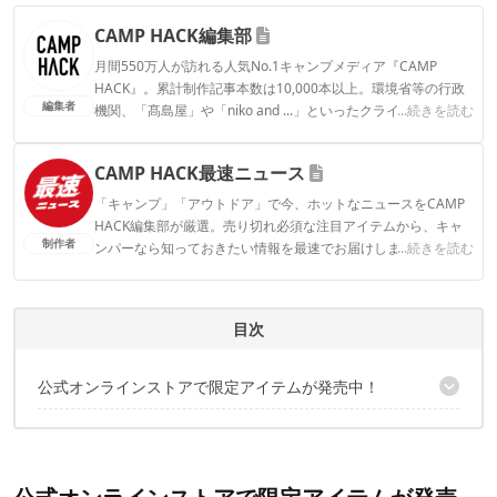
CAMP HACK編集部
月間550万人が訪れる人気No.1キャンプメディア『CAMP
HACK』。累計制作記事本数は10,000本以上。環境省等の行政
編集者
機関、「髙島屋」や「niko and ...」といったクライアントとの
...続きを読む
連携実績多数。また、TBSテレビ『ラヴィット！』等、各メデ
ィアで登壇機会多数の編集部員も所属。
CAMP HACK最速ニュース
CAMP HACK編集部のプロフィール
「キャンプ」「アウトドア」で今、ホットなニュースをCAMP
HACK編集部が厳選。売り切れ必須な注目アイテムから、キャ
制作者
ンパーなら知っておきたい情報を最速でお届けします。
...続きを読む
CAMP HACK最速ニュースのプロフィール
目次
公式オンラインストアで限定アイテムが発売中！
気になるラインナップはこちら！