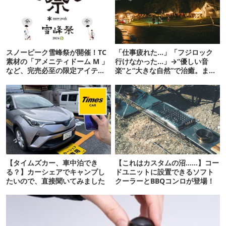
スノーピーク雪峰祭が開催！TC
「仕事疲れた…」「フジロック
素材の「アメニティドーム M 」
行けなかった…」→“優しい音
など、完売必至の限定アイテム
楽”と“大きな自然”で治癒。まだ
をチェック！
間に合います。
【タイムズカー、車中泊でき
【これはカスタムの沼……】コー
る？】カーシェアでキャンプし
ドユニットに設置できるソフト
たいので、直接聞いてみました
クーラーとBBQコンロが登場！