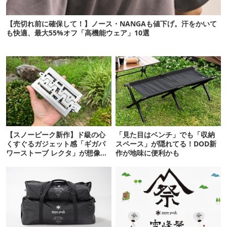
【売切れ前に確保して！】ノース・NANGAも値下げ。汗をかいて
も快適、最大55%オフ「高機能ウェア」10選
【スノーピーク新作】ド級の心
「見た目はベンチ」でも「収納
くすぐるガジェット感「ギガパ
スペース」が隠れてる！DOD新
ワーストーブ レクタ」が想像の
作が地味に便利かも
斜め上だった！