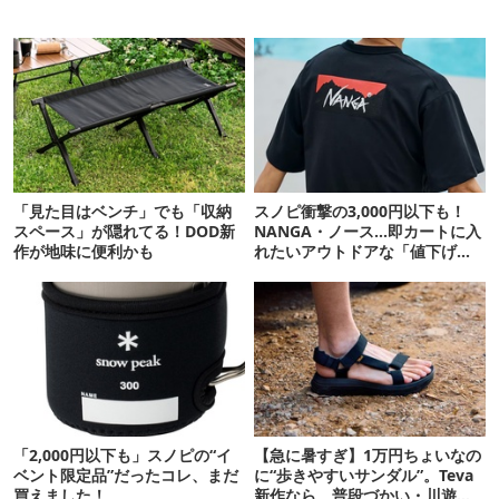
「見た目はベンチ」でも「収納
スノピ衝撃の3,000円以下も！
スペース」が隠れてる！DOD新
NANGA・ノース…即カートに入
作が地味に便利かも
れたいアウトドアな「値下げ夏
服」12選
「2,000円以下も」スノピの“イ
【急に暑すぎ】1万円ちょいなの
ベント限定品”だったコレ、まだ
に“歩きやすいサンダル”。Teva
買えました！
新作なら、普段づかい・川遊