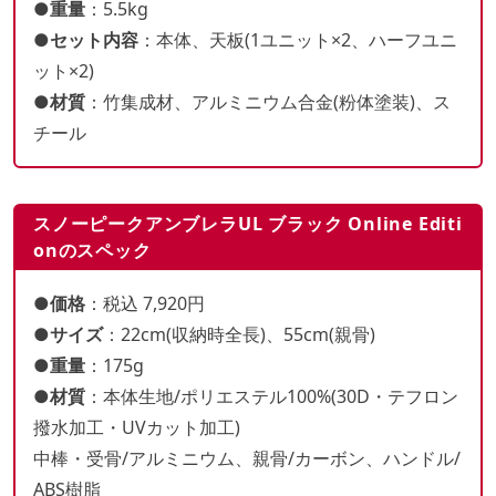
●重量
：5.5kg
●セット内容
：本体、天板(1ユニット×2、ハーフユニ
ット×2)
●材質
：竹集成材、アルミニウム合金(粉体塗装)、ス
チール
スノーピークアンブレラUL ブラック Online Editi
onのスペック
●価格
：税込 7,920円
●サイズ
：22cm(収納時全長)、55cm(親骨)
●重量
：175g
●材質
：本体生地/ポリエステル100%(30D・テフロン
撥水加工・UVカット加工)
中棒・受骨/アルミニウム、親骨/カーボン、ハンドル/
ABS樹脂