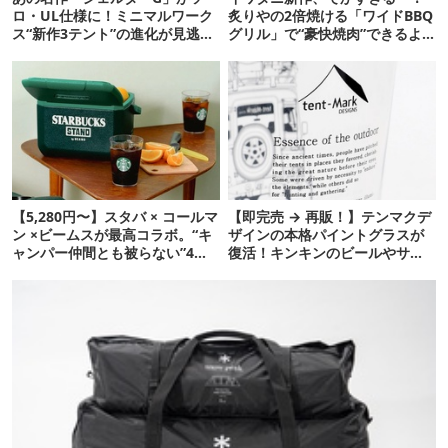
ロ・UL仕様に！ミニマルワーク
炙りやの2倍焼ける「ワイドBBQ
ス“新作3テント”の進化が見逃せ
グリル」で“豪快焼肉”できるよ
ない
【再販開始】
【5,280円〜】スタバ × コールマ
【即完売 → 再販！】テンマクデ
ン ×ビームスが最高コラボ。“キ
ザインの本格パイントグラスが
ャンパー仲間とも被らない”4ア
復活！キンキンのビールやサワ
イテムを発表
ーに最高