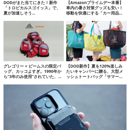
DODがまた当てにきた！新作
【Amazonプライムデー本番】
「トロピカルスゴイッス」で、
車内の暑さ対策グッズも安い！
夏が加速しそう…
移動を快適にする「カー用品」
12選
グレゴリー × ビームスの限定バ
【DOD新作】夏を120%楽しみ
ッグ、カッコよすぎ。1990年か
たいキャンパーに贈る、大型メ
ら“3年のみ使用”されていた、紫
ッシュトートバッグ「サマータ
タグが復活
イムあみちゃん」登場！