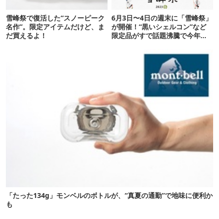
雪峰祭で復活した“スノーピーク
6月3日〜4日の週末に「雪峰祭」
名作”。限定アイテムだけど、ま
が開催！“黒いシェルコン”など
だ買えるよ！
限定品がすで話題沸騰で今年も
大盛り上がりの予感！
「たった134g」モンベルのボトルが、“真夏の通勤”で地味に便利か
も