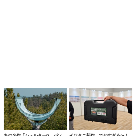
あの名作「シェルターG」がソ
イワタニ新作、でかすぎる〜！