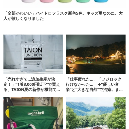
「全部かわいい」ハイドロフラスク新色5色。キッズ用なのに、大
人が欲しくなりました
「売れすぎて…追加生産が決
「仕事疲れた…」「フジロック
定！」“1着3,000円以下”で買え
行けなかった…」→“優しい音
る、TAION夏の新作が機能てん
楽”と“大きな自然”で治癒。まだ
こ盛りです
間に合います。