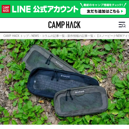
CAMP HACK トップ
›
NEWS・コラムの記事一覧
›
新作情報の記事一覧
›
【スノーピークNEWア