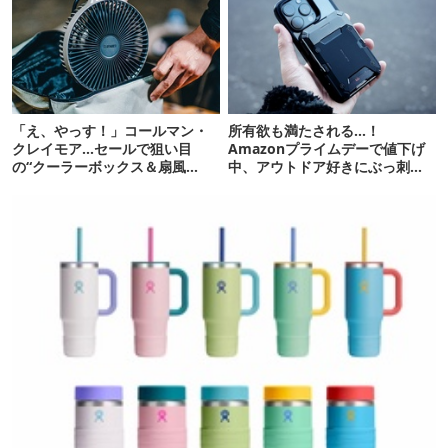
「え、やっす！」コールマン・
所有欲も満たされる…！
クレイモア…セールで狙い目
Amazonプライムデーで値下げ
の“クーラーボックス＆扇風
中、アウトドア好きにぶっ刺さ
機”12選
る「便利ガジェット」8選