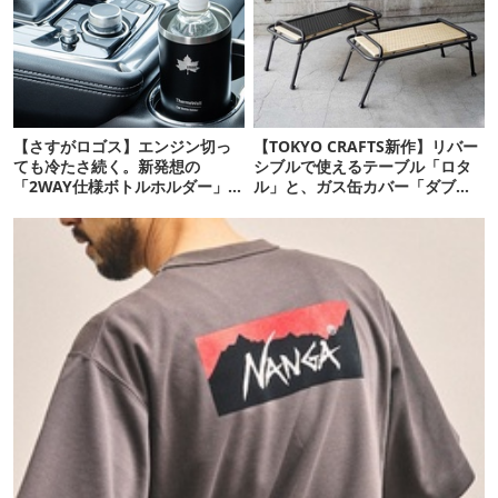
【さすがロゴス】エンジン切っ
【TOKYO CRAFTS新作】リバー
ても冷たさ続く。新発想の
シブルで使えるテーブル「ロタ
「2WAY仕様ボトルホルダー」が
ル」と、ガス缶カバー「ダブラ
頼りになります
ップ」「ルーラップ」が登場！