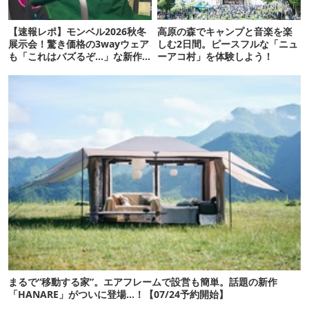
【速報レポ】モンベル2026秋冬
高原の森でキャンプと音楽を楽
展示会！驚き価格の3wayウェア
しむ2日間。ピースフルな「ニュ
も「これはバズるぞ…」な新作
ーアコ村」を体験しよう！
10選
まるで“移動する家”。エアフレームで設営も簡単。話題の新作
「HANARE」がついに登場…！【07/24予約開始】