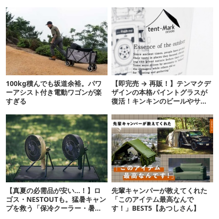
100kg積んでも坂道余裕。パワ
【即完売 → 再販！】テンマクデ
ーアシスト付き電動ワゴンが楽
ザインの本格パイントグラスが
すぎる
復活！キンキンのビールやサワ
ーに最高
【真夏の必需品が安い…！】ロ
先輩キャンパーが教えてくれた
ゴス・NESTOUTも。猛暑キャン
「このアイテム最高なんで
プを救う「保冷クーラー・暑さ
す！」BEST5【あつしさん】
対策ギア」12選