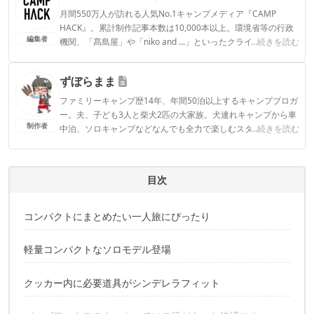
月間550万人が訪れる人気No.1キャンプメディア『CAMP
HACK』。累計制作記事本数は10,000本以上。環境省等の行政
編集者
機関、「髙島屋」や「niko and ...」といったクライアントとの
...続きを読む
連携実績多数。また、TBSテレビ『ラヴィット！』等、各メデ
ィアで登壇機会多数の編集部員も所属。
ずぼらまま
CAMP HACK編集部のプロフィール
ファミリーキャンプ歴14年、年間50泊以上するキャンプブロガ
ー。夫、子ども3人と柴犬2匹の大家族。犬連れキャンプから車
制作者
中泊、ソロキャンプなどなんでも全力で楽しむスタイル。アウ
...続きを読む
トドアライターや記事監修、YouTubeチャンネルでキャンプ場
紹介など幅広い分野で活躍中。
ずぼらままのプロフィール
目次
コンパクトにまとめたい一人旅にぴったり
軽量コンパクトなソロモデル登場
クッカー内に必要道具がシンデレラフィット