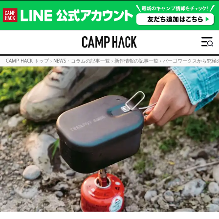
CAMP HACK トップ
›
NEWS・コラムの記事一覧
›
新作情報の記事一覧
›
パーゴワークスから究極