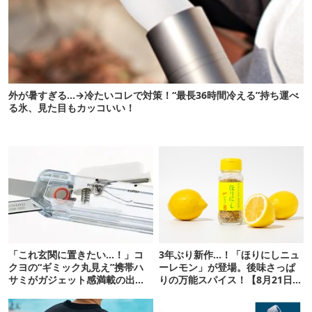
外が暑すぎる…→冷たいコレで対策！“最長36時間冷える”持ち運べ
る氷、見た目もカッコいい！
「これ玄関に置きたい…！」コ
3年ぶり新作…！「ほりにしニュ
クヨの“ギミック丸見え”携帯ハ
ーレモン」が登場。後味さっぱ
サミがガジェット感満載の出来
りの万能スパイス！【8月21日発
栄え
売】