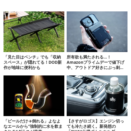
「見た目はベンチ」でも「収納
所有欲も満たされる…！
スペース」が隠れてる！DOD新
Amazonプライムデーで値下げ
作が地味に便利かも
中、アウトドア好きにぶっ刺さ
る「便利ガジェット」8選
「ビールだけ→倒れる」よなよ
【さすがロゴス】エンジン切っ
なエールから“強制的に水を飲ま
ても冷たさ続く。新発想の