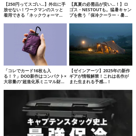
【250円ってスゴい…】外出に手
【真夏の必需品が安い…！】ロ
放せない！ワークマンのスッと
ゴス・NESTOUTも。猛暑キャン
着用できる「ネックウォーマ
プを救う「保冷クーラー・暑さ
ー」4種をレビュー
対策ギア」12選
「コレでカード16枚も入
【ゼインアーツ】2025年の新作
る！？」DOD新作はコンパクト×
ギアが情報解禁！これは名作が
大容量の“超進化系ミニマル財
また生まれる予感…！
布”だ！