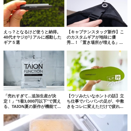
えっ？となるけど使うと納得。
【キャプテンスタッグ新作】こ
40代オヤジがリアルに感動した
のカスタムギアが地味に優
ギア５選
秀…！「置き場所が増える」
「荷物が落ちない」
「売れすぎて…追加生産が決
【ウソみたいなホントの話】立
定！」“1着3,000円以下”で買え
ち仕事でパンパンの足が、中敷
る、TAION夏の新作が機能てん
きをコレに変えただけで疲れな
こ盛りです
くなったんです