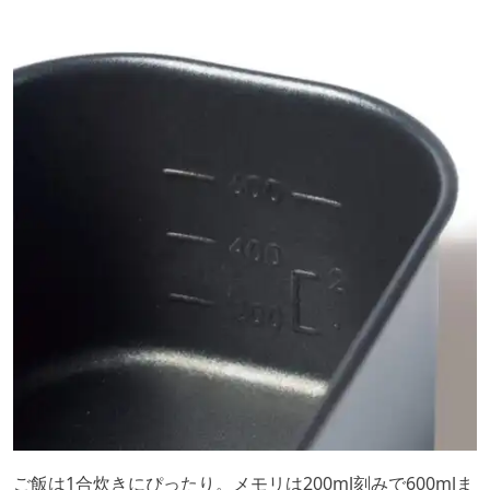
ご飯は1合炊きにぴったり。メモリは200ml刻みで600mlま