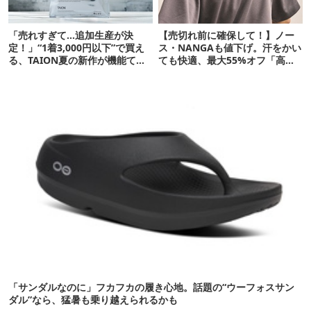
「売れすぎて…追加生産が決
【売切れ前に確保して！】ノー
定！」“1着3,000円以下”で買え
ス・NANGAも値下げ。汗をかい
る、TAION夏の新作が機能てん
ても快適、最大55%オフ「高機
こ盛りです
能ウェア」10選
「サンダルなのに」フカフカの履き心地。話題の“ウーフォスサン
ダル”なら、猛暑も乗り越えられるかも