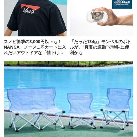
スノピ衝撃の3,000円以下も！
「たった134g」モンベルのボト
NANGA・ノース…即カートに入
ルが、“真夏の通勤”で地味に便
れたいアウトドアな「値下げ夏
利かも
服」12選