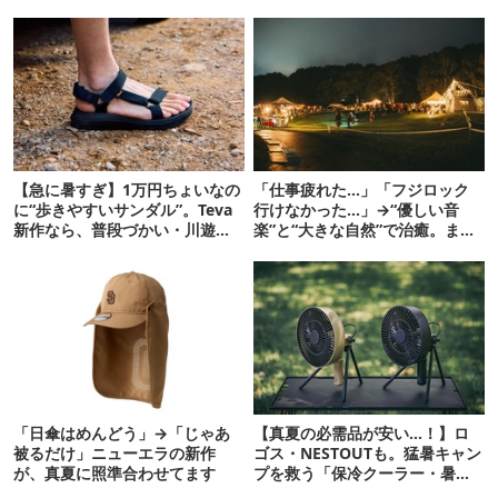
【急に暑すぎ】1万円ちょいなの
「仕事疲れた…」「フジロック
に“歩きやすいサンダル”。Teva
行けなかった…」→“優しい音
新作なら、普段づかい・川遊
楽”と“大きな自然”で治癒。まだ
び・登山もOK！
間に合います。
「日傘はめんどう」→「じゃあ
【真夏の必需品が安い…！】ロ
被るだけ」ニューエラの新作
ゴス・NESTOUTも。猛暑キャン
が、真夏に照準合わせてます
プを救う「保冷クーラー・暑さ
対策ギア」12選