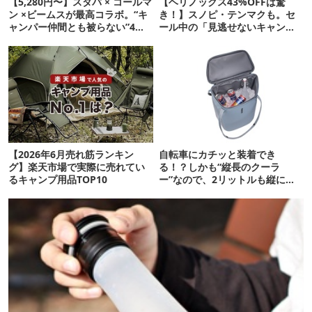
【5,280円〜】スタバ × コールマ
【ヘリノックス43%OFFは驚
ン ×ビームスが最高コラボ。“キ
き！】スノピ・テンマクも。セ
ャンパー仲間とも被らない”4ア
ール中の「見逃せないキャンプ
イテムを発表
道具」12選
【2026年6月売れ筋ランキン
自転車にカチッと装着でき
グ】楽天市場で実際に売れてい
る！？しかも“縦長のクーラ
るキャンプ用品TOP10
ー”なので、2リットルも縦に入
ります【THULE新作】