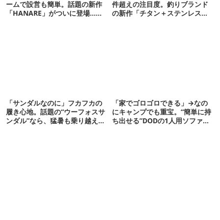
ームで設営も簡単。話題の新作
件超えの注目度。釣りブランド
「HANARE」がついに登場…！
の新作「チタン＋ステンレスの
【07/24予約開始】
保冷剤」が再販開始
「サンダルなのに」フカフカの
「家でゴロゴロできる」→なの
履き心地。話題の“ウーフォスサ
にキャンプでも重宝。“簡単に持
ンダル”なら、猛暑も乗り越えら
ち出せる”DODの1人用ソファが
れるかも
便利かも