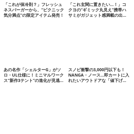
「これが保冷剤？」フレッシュ
「これ玄関に置きたい…！」コ
ネスバーガーから、“ピクニック
クヨの“ギミック丸見え”携帯ハ
気分満点”の限定アイテム発売！
サミがガジェット感満載の出来
栄え
あの名作「シェルターG」がソ
スノピ衝撃の3,000円以下も！
ロ・UL仕様に！ミニマルワーク
NANGA・ノース…即カートに入
ス“新作3テント”の進化が見逃せ
れたいアウトドアな「値下げ夏
ない
服」12選