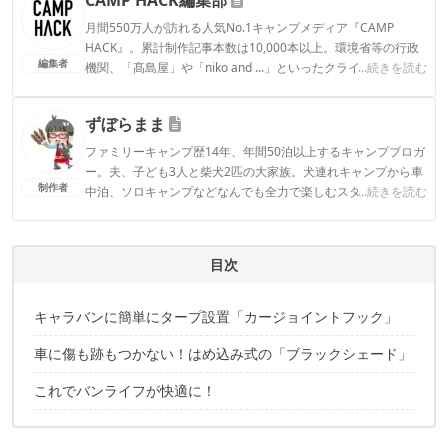
月間550万人が訪れる人気No.1キャンプメディア『CAMP
HACK』。累計制作記事本数は10,000本以上。環境省等の行政
編集者
機関、「髙島屋」や「niko and ...」といったクライアントとの
...続きを読む
連携実績多数。また、TBSテレビ『ラヴィット！』等、各メデ
ィアで登壇機会多数の編集部員も所属。
ずぼらまま
CAMP HACK編集部のプロフィール
ファミリーキャンプ歴14年、年間50泊以上するキャンプブロガ
ー。夫、子ども3人と柴犬2匹の大家族。犬連れキャンプから車
制作者
中泊、ソロキャンプなどなんでも全力で楽しむスタイル。アウ
...続きを読む
トドアライターや記事監修、YouTubeチャンネルでキャンプ場
紹介など幅広い分野で活躍中。
ずぼらままのプロフィール
目次
キャラバンに簡単にタープ設置「カージョイントフック」
車に傷も跡もつかない！はめ込み式の「ブラックシェード」
これでバンライフが快適に！