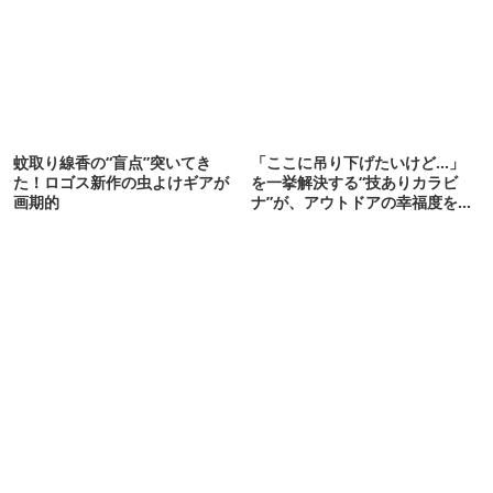
蚊取り線香の“盲点”突いてき
「ここに吊り下げたいけど…」
た！ロゴス新作の虫よけギアが
を一挙解決する“技ありカラビ
画期的
ナ”が、アウトドアの幸福度を爆
上げしてくれたぞ！