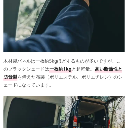
木材製パネルは一枚約5kgほどするものが多いですが、こ
のブラックシェードは
一枚約1kg
と超軽量。
高い断熱性と
防音製
を備えた布製（ポリエステル、ポリエチレン）のシ
ェードになっています。