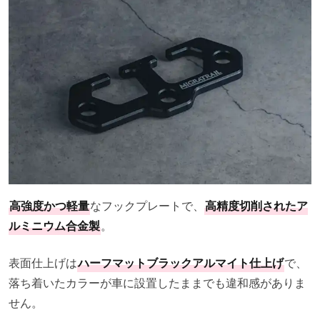
高強度かつ軽量
なフックプレートで、
高精度切削されたア
ルミニウム合金製
。
表面仕上げは
ハーフマットブラックアルマイト仕上げ
で、
落ち着いたカラーが車に設置したままでも違和感がありま
せん。