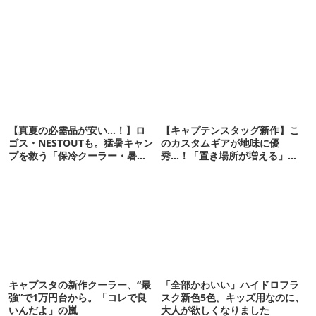
【真夏の必需品が安い…！】ロ
【キャプテンスタッグ新作】こ
ゴス・NESTOUTも。猛暑キャン
のカスタムギアが地味に優
プを救う「保冷クーラー・暑さ
秀…！「置き場所が増える」
対策ギア」12選
「荷物が落ちない」
キャプスタの新作クーラー、“最
「全部かわいい」ハイドロフラ
強”で1万円台から。「コレで良
スク新色5色。キッズ用なのに、
いんだよ」の嵐
大人が欲しくなりました