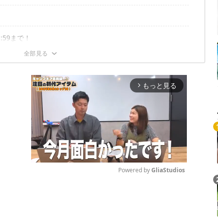
:59まで！
もっと見る
arrow_forward_ios
Powered by 
GliaStudios
Mute