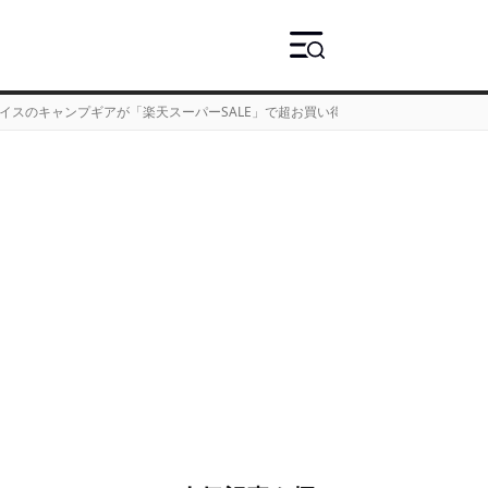
イスのキャンプギアが「楽天スーパーSALE」で超お買い得に！