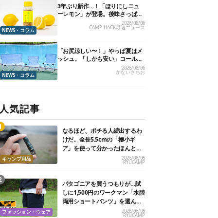
3年ぶり新作…！「ほりにしニュ
ーレモン」が登場。後味さっぱり
の万能スパイス！【8月21日発
2026/08/06
CAMP HACK最速ニュース
売】
NEWS・コラム
「お尻涼しい〜！」やっぱ夏はメ
ッシュ。「しかも安い」コールマ
ン今年の新作は、カラーもさわや
2026/08/06
かないさちお
かです
NEWS・コラム
人気記事
なるほど、ポチる人続出するわ
けだ。全長5.5cmの「極小ギ
ア」を使って分かったほんとの
魅力
2026/08/05
キャンプ用品
RYUCAMP
パタゴニアを買うつもりが…試
しに1,500円のワークマン「水陸
両用ショートパンツ」を選んだ
ら大正解だった
2026/08/05
ファッション・ウェア
RYUCAMP