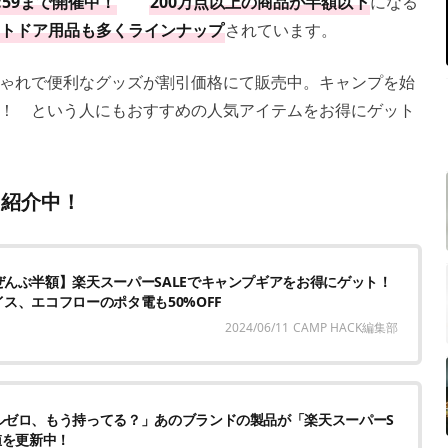
1:59まで開催中！
200万点以上の商品が半額以下
になる
トドア用品も多くラインナップ
されています。
ゃれで便利なグッズが割引価格にて販売中。キャンプを始
！ という人にもおすすめの人気アイテムをお得にゲット
を紹介中！
ぜんぶ半額】楽天スーパーSALEでキャンプギアをお得にゲット！
ス、エコフローのポタ電も50%OFF
2024/06/11
CAMP HACK編集部
ルゼロ、もう持ってる？」あのブランドの製品が「楽天スーパーS
値を更新中！