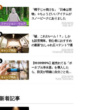
「帽子じゃ焼ける」「日傘は荷
物」→ちょうどいいアイテムが
スノーピークにありました
2026/08/05
ファッション・ウェア
内舘 綾子
「嘘、これ2ルーム！？」しか
も設営簡単。初心者におすすめ
の最新“おしゃれ広々テント”7選
2026/08/05
キャンプ用品
TOMOKO YAMADA
【99.99999%】超売れてる「ポ
ータブル浄水器」を導入した
ら、防災が明確に自分ごと化し
た
2026/08/06
キャンプ用品
Yuhei Tokimatsu
新着記事