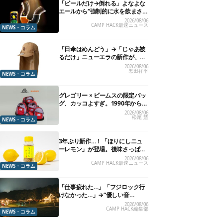
「ビールだけ→倒れる」よなよな
エールから“強制的に水を飲まさ
れる”グラスが発売
2026/08/06
CAMP HACK最速ニュース
NEWS・コラム
「日傘はめんどう」→「じゃあ被
るだけ」ニューエラの新作が、真
夏に照準合わせてます
2026/08/06
黒田祥平
NEWS・コラム
グレゴリー × ビームスの限定バッ
グ、カッコよすぎ。1990年から“3
年のみ使用”されていた、紫タグ
2026/08/06
松尾 慧
が復活
NEWS・コラム
3年ぶり新作…！「ほりにしニュ
ーレモン」が登場。後味さっぱり
の万能スパイス！【8月21日発
2026/08/06
CAMP HACK最速ニュース
売】
NEWS・コラム
「仕事疲れた…」「フジロック行
けなかった…」→“優しい音
楽”と“大きな自然”で治癒。まだ間
2026/08/06
CAMP HACK編集部
に合います。
NEWS・コラム