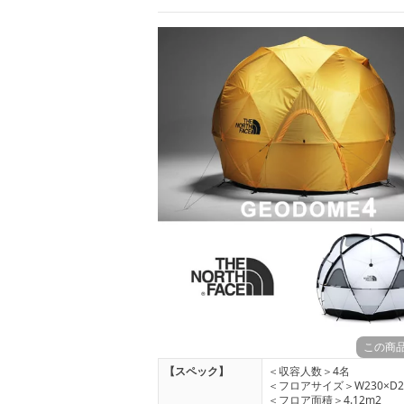
この商
【スペック】
＜収容人数＞4名
＜フロアサイズ＞W230×D2
＜フロア面積＞4.12m2