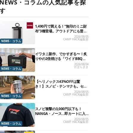
NEWS・コラムの人気記事を探
す
1,490円で買える！“無印のミニ財
布”3種登場。アウトドアにも普段
使いにもいいかも
2026/08/05
CAMP HACK編集部
NEWS・コラム
イワタニ新作、でかすぎる〜！炙
りやの2倍焼ける「ワイドBBQグ
リル」で“豪快焼肉”できるよ【再
2026/08/04
ずぼらまま
販開始】
NEWS・コラム
【ヘリノックス43%OFFは驚
き！】スノピ・テンマクも。セー
ル中の「見逃せないキャンプ道
2026/08/05
CAMP HACK編集部
具」12選
NEWS・コラム
スノピ衝撃の3,000円以下も！
NANGA・ノース…即カートに入
れたいアウトドアな「値下げ夏
2026/08/05
CAMP HACK編集部
服」13選
NEWS・コラム