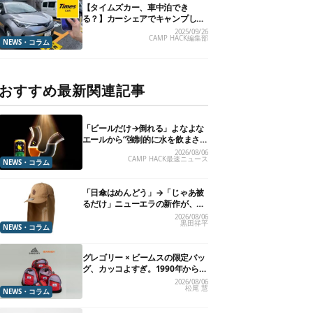
【タイムズカー、車中泊でき
る？】カーシェアでキャンプした
いので、直接聞いてみました
2025/09/26
CAMP HACK編集部
NEWS・コラム
おすすめ最新関連記事
「ビールだけ→倒れる」よなよな
エールから“強制的に水を飲まさ
れる”グラスが発売
2026/08/06
CAMP HACK最速ニュース
NEWS・コラム
「日傘はめんどう」→「じゃあ被
るだけ」ニューエラの新作が、真
夏に照準合わせてます
2026/08/06
黒田祥平
NEWS・コラム
グレゴリー × ビームスの限定バッ
グ、カッコよすぎ。1990年から“3
年のみ使用”されていた、紫タグ
2026/08/06
松尾 慧
が復活
NEWS・コラム