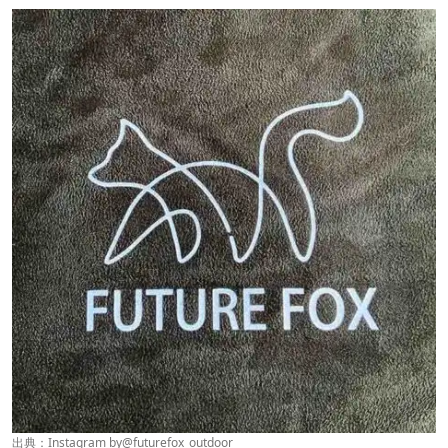
出典：Instagram by
@futurefox_outdoor