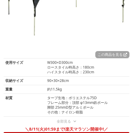
この商品を見る
使用サイズ
W300×D300cm
ロースタイル時高さ：180cm
ハイスタイル時高さ：230cm
収納サイズ
90×30×28cm
重量
約11.5kg
材質
タープ生地：ポリエステル75D
フレーム部分：頂部 φ13mm鉄ポール
脚部 25mmD型アルミポール
その他：ナイロン樹脂
全部見る
＼8/11(火)01:59まで!楽天マラソン開催中!／