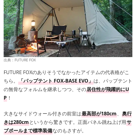
出典：
FUTURE FOX
FUTURE FOXのありそうでなかったアイテムの代表格がこ
ちら。
「パップテント FOX-BASE EVO」
は、パップテント
の無骨なフォルムを継承しつつ、その
居住性が飛躍的にU
P
！
大きなサイドウォール付きの前室は
最高部が180cm
、
奥行
きは280cm
というから驚きです。正面パネル跳ね上げ用
サ
ブポールまで標準装備
なのもさすが。