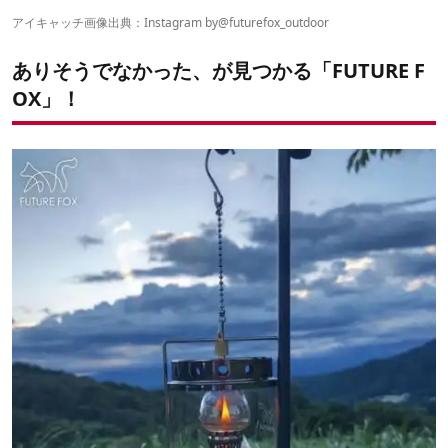
4｜うずらチェア TC
アイキャッチ画像出典：Instagram by
@futurefox_outdoor
5｜Confire 櫓 ソロ用 焚き火台
6｜ランタンスタンド
ありそうでなかった、が見つかる「FUTURE F
7｜オイルランタン 〜Antique〜
OX」！