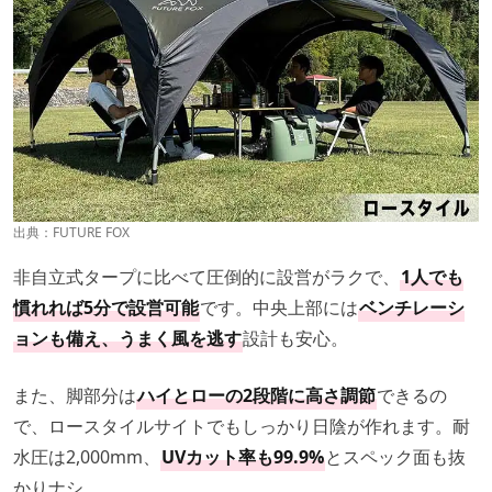
出典：
FUTURE FOX
非自立式タープに比べて圧倒的に設営がラクで、
1人でも
慣れれば5分で設営可能
です。中央上部には
ベンチレーシ
ョンも備え、うまく風を逃す
設計も安心。
また、脚部分は
ハイとローの2段階に高さ調節
できるの
で、ロースタイルサイトでもしっかり日陰が作れます。耐
水圧は2,000mm、
UVカット率も99.9%
とスペック面も抜
かりナシ。