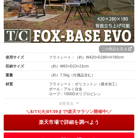
この商品を見る
使用サイズ
フライシート：（約）W420×D280×H180cm
収納サイズ
（約）W65×D23×23cm
重量
（約）7.5kg（付属品含む）
材質
フライシート：ポリコットン（撥水加工）
ポール：アルミ合金
ロープ：1000Dポリプロピレン
全部見る
＼8/11(火)01:59まで!楽天マラソン開催中!／
楽天市場で詳細を調べよう