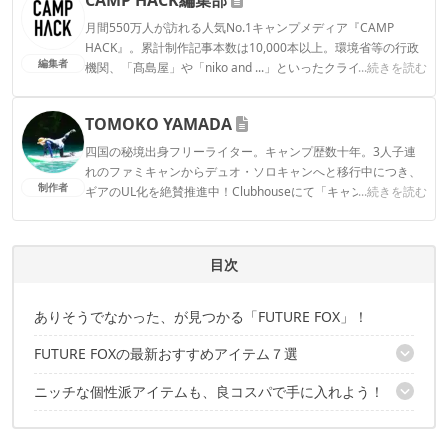
月間550万人が訪れる人気No.1キャンプメディア『CAMP
HACK』。累計制作記事本数は10,000本以上。環境省等の行政
編集者
機関、「髙島屋」や「niko and ...」といったクライアントとの
...続きを読む
連携実績多数。また、TBSテレビ『ラヴィット！』等、各メデ
ィアで登壇機会多数の編集部員も所属。
TOMOKO YAMADA
CAMP HACK編集部のプロフィール
四国の秘境出身フリーライター。キャンプ歴数十年。3人子連
れのファミキャンからデュオ・ソロキャンへと移行中につき、
制作者
ギアのUL化を絶賛推進中！Clubhouseにて「キャンパーさんよ
...続きを読む
ってらっしゃい！」モデレーターやってます。よってらっしゃ
い〜！ Instagram：@tomokoyamada76
TOMOKO YAMADAのプロフィール
目次
ありそうでなかった、が見つかる「FUTURE FOX」！
FUTURE FOXの最新おすすめアイテム７選
ニッチな個性派アイテムも、良コスパで手に入れよう！
1｜パップテント FOX-BASE EVO
2｜FOX-TARP 自立式
✔️こちらの記事もチェック
3｜ジュニアコンパクトバーナー クッキングテーブル