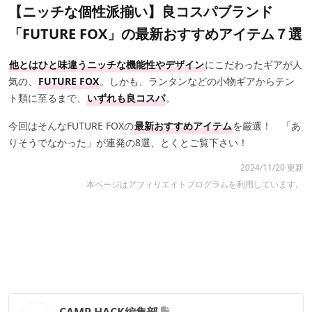
【ニッチな個性派揃い】良コスパブランド
「FUTURE FOX」の最新おすすめアイテム７選
他とはひと味違うニッチな機能性やデザイン
にこだわったギアが人
気の、
FUTURE FOX
。しかも、ランタンなどの小物ギアからテン
ト類に至るまで、
いずれも良コスパ
。
今回はそんなFUTURE FOXの
最新おすすめアイテム
を厳選！ 「あ
りそうでなかった」が連発の8選、とくとご覧下さい！
2024/11/20 更新
本ページはアフィリエイトプログラムを利用しています。
CAMP HACK編集部