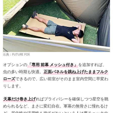
出典：
FUTURE FOX
オプションの
「専用 前幕 メッシュ付き」
を追加すれば、
虫の多い時期も快適。
正面パネルを跳ね上げたままフルク
ローズ
できるので、広い前室がそのまま室内空間に早変わ
りします。
天幕だけ巻き上げ
ればプライバシーを確保しつつ星空を眺
められるなど、まさに変幻自在。軍幕の無骨さに憧れるけ
ど、居住性や汎用性も捨てがたいという人は要チェックの