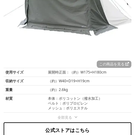
この商品を見る
使用サイズ
展開時正面：（約）W175×H180cm
収納サイズ
（約）W40×D19×H19cm
重量
（約）2.6kg
材質
本体：ポリコットン（撥水加工）
ベルト：ポリプロピレン
メッシュ：ポリエステル
全部見る
公式ストアはこちら