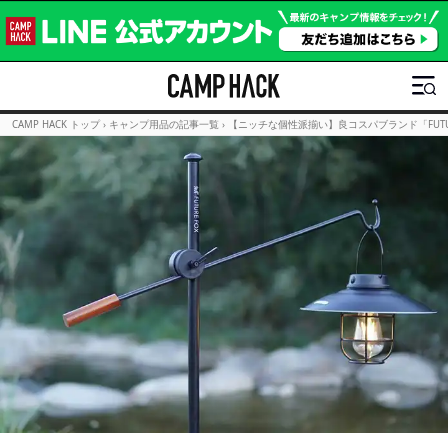
CAMP HACK トップ
›
キャンプ用品の記事一覧
›
【ニッチな個性派揃い】良コスパブランド「FUTU