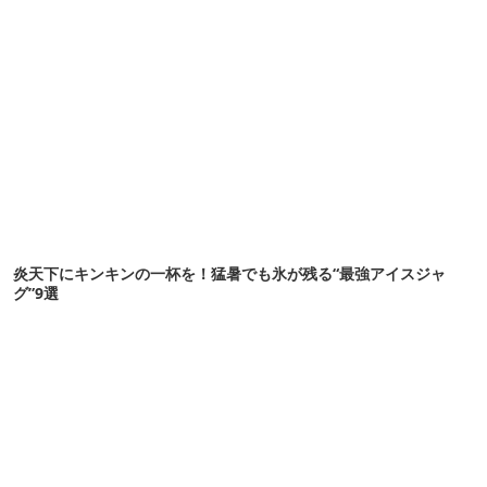
炎天下にキンキンの一杯を！猛暑でも氷が残る“最強アイスジャ
グ”9選