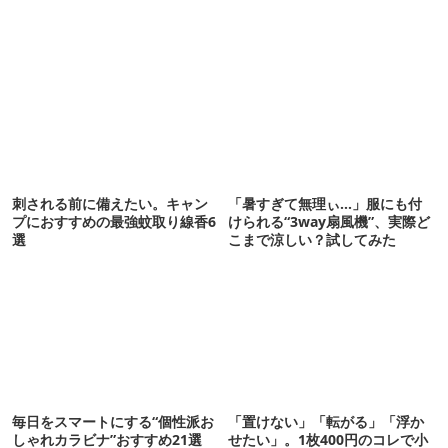
刺される前に備えたい。キャン
「暑すぎて無理ぃ…」服にも付
プにおすすめの最強蚊取り線香6
けられる“3way扇風機”、実際ど
選
こまで涼しい？試してみた
毎日をスマートにする“個性派お
「置けない」「転がる」「浮か
しゃれカラビナ”おすすめ21選
せたい」。1枚400円のコレで小