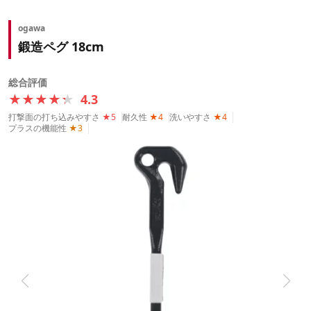
ogawa
鍛造ペグ 18cm
総合評価
★★★★★
★★★★★
4.3
打撃面の打ち込みやすさ
★5
耐久性
★4
洗いやすさ
★4
プラスの機能性
★3