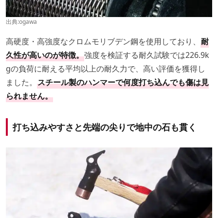
出典:
ogawa
高硬度・高強度なクロムモリブデン鋼を使用しており、
耐
久性が高いのが特徴。
強度を検証する耐久試験では226.9k
gの負荷に耐える平均以上の耐久力で、高い評価を獲得し
ました。
スチール製のハンマーで何度打ち込んでも傷は見
られません。
打ち込みやすさと先端の尖りで地中の石も貫く