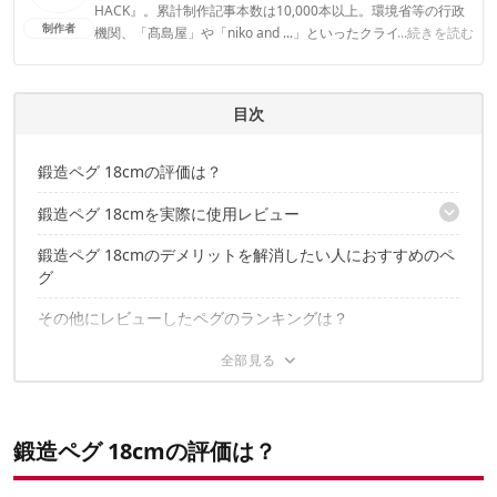
HACK』。累計制作記事本数は10,000本以上。環境省等の行政
制作者
機関、「髙島屋」や「niko and ...」といったクライアントとの
...続きを読む
連携実績多数。また、TBSテレビ『ラヴィット！』等、各メデ
ィアで登壇機会多数の編集部員も所属。
CAMP HACK編集部のプロフィール
目次
鍛造ペグ 18cmの評価は？
鍛造ペグ 18cmを実際に使用レビュー
鍛造ペグ 18cmのデメリットを解消したい人におすすめのペ
硬い地面にも耐えうる強靭なペグがほしい方におすすめ
グ
打ち込みやすさと先端の尖りで地中の石も貫く
地面から抜き取りやすい形状かつコンパクト
その他にレビューしたペグのランキングは？
泥や水気を拭き取らないと錆びやすい
ペグの人気売れ筋ランキング
ペグに関するこちらの記事もおすすめ
鍛造ペグ 18cmの評価は？