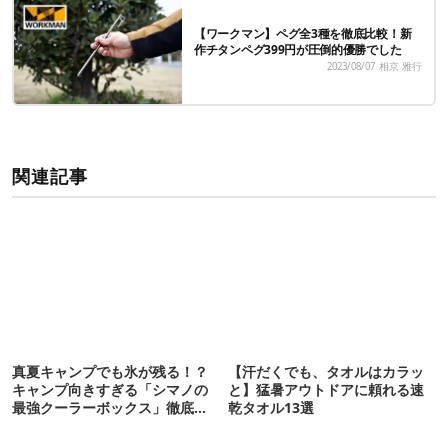
【ワークマン】ペグ全3種を徹底比較！新
作チタンペグ399円が圧倒的優勝でした
2023/08/07
相京 雅行
関連記事
真夏キャンプでも氷が残る！？
【汗だくでも、タオルはカラッ
キャンプ向きすぎる「シマノの
と】猛暑アウトドアに頼れる速
最強クーラーボックス」徹底解
乾タオル13選
剖