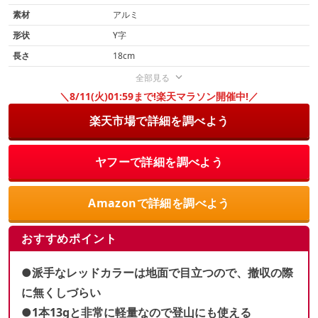
素材
アルミ
形状
Y字
長さ
18cm
全部見る
＼8/11(火)01:59まで!楽天マラソン開催中!／
楽天市場で詳細を調べよう
ヤフーで詳細を調べよう
Amazonで詳細を調べよう
おすすめポイント
●派手なレッドカラーは地面で目立つので、撤収の際
に無くしづらい
●1本13gと非常に軽量なので登山にも使える