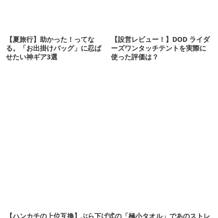
【夏旅行】助かった！ってな
【設営レビュー！】DOD ライダ
る。「お出掛けバッグ」に忍ば
ーズワンタッチテントを実際に
せたい神ギア3選
使った評価は？
【ハンカチの上位互換】ぶら下げ式の「極小タオル」であのストレ