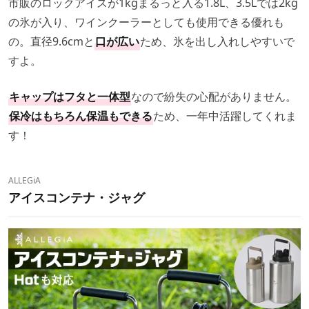
市販のロックアイスが1kgまるっと入る1.8L、3.5Lでは2kg
の氷が入り、ワインクーラーとしても使用できる優れも
の。直径9.6cmと
口が広い
ため、氷を出し入れしやすいで
すよ。
キャップはフタと一体型
なので紛失の心配がありません。
保冷はもちろん保温もできる
ため、一年中活躍してくれま
す！
ALLEGiA
アイスコンテナ・ジャグ