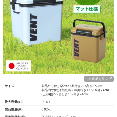
この商品を見る
サイズ
製品外寸(約) 幅29.6×奥行き20×高さ27.3cm
製品内寸(約) (底部)幅21×奥行き13.5×高さ24cm
(上部)幅22×奥行き15×高さ24cm
最大容量(約)
７.６Ｌ
製品重量(約)
0.92kg
保冷剤目安(約)
保冷剤300gタイプ…１個