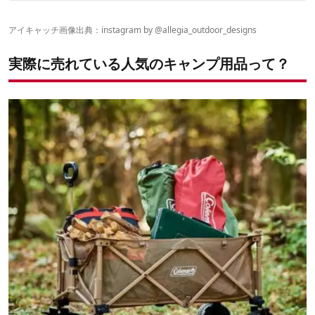
72時間限定でポイント5倍のオンライン施策も！
第7位：JHQ「マルチグリドル 33cm」
第6位：RATEL WORKS「ウッドパネルテーブル」
アイキャッチ画像出典：instagram by @
allegia_outdoor_designs
第5位：ALLEGiA「アイスコンテナ・ジャグ」
第4位：VENT sereno 「小型クーラーボックス 7.6L」
実際に売れている人気のキャンプ用品って？
第3位：Coleman「アウトドアワゴンマックス」
第2位：Coleman「キャンパーインフレーターマットハイピーク/
ダブル」
第1位：Coleman「クイックアップIG シェード+」