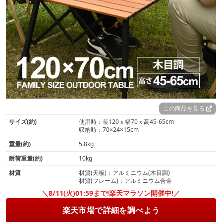
この商品を見る
サイズ(約)
使用時：長120ｘ幅70ｘ高45-65cm
収納時：70×24×15cm
重量(約)
5.8kg
耐荷重量(約)
10kg
材質
材質(天板)：アルミニウム(木目調)
材質(フレーム)：アルミニウム合金
＼8/11(火)01:59まで!楽天マラソン開催中!／
楽天市場で詳細を調べよう