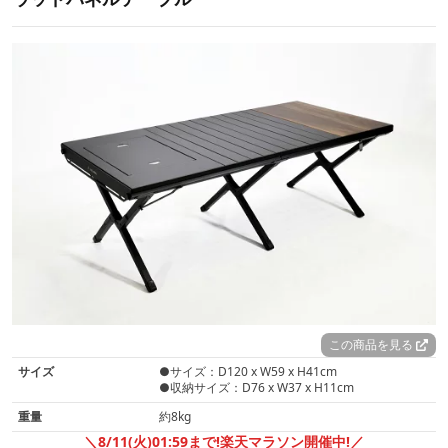
この商品を見る
サイズ
●サイズ：D120 x W59 x H41cm
●収納サイズ：D76 x W37 x H11cm
重量
約8kg
＼8/11(火)01:59まで!楽天マラソン開催中!／