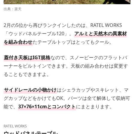
出典：
楽天
2月の5位から再びランクインしたのは、RATEL WORKS
「ウッドパネルテーブル120」。
アルミと天然木の異素材
を組み合わせ
たテーブルトップはとってもクール。
蓋付き天板はIGT規格
なので、スノーピークのフラットバ
ーナーをビルトインできます。天板の組み合わせは変更す
ることもできますよ。
サイドレールの小物かけ
はシェラカップやスキレット、マ
グカップなどをかけてもOK。パーツは全て解体して収納可
能で、
37×76×11cmとコンパクト
にまとまります。
RATEL WORKS
ウッドパネルテーブル