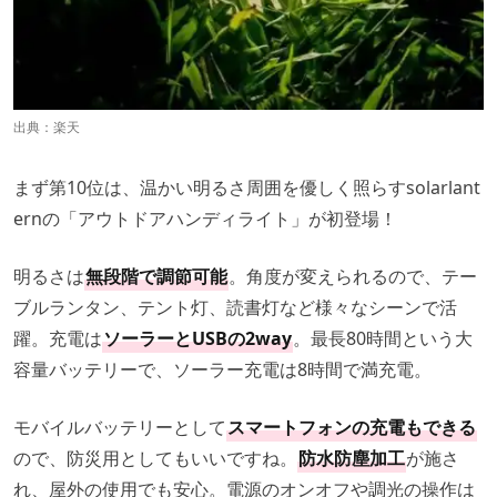
出典：
楽天
まず第10位は、温かい明るさ周囲を優しく照らすsolarlant
ernの「アウトドアハンディライト」が初登場！
明るさは
無段階で調節可能
。角度が変えられるので、テー
ブルランタン、テント灯、読書灯など様々なシーンで活
躍。充電は
ソーラーとUSBの2way
。最長80時間という大
容量バッテリーで、ソーラー充電は8時間で満充電。
モバイルバッテリーとして
スマートフォンの充電もできる
ので、防災用としてもいいですね。
防水防塵加工
が施さ
れ、屋外の使用でも安心。電源のオンオフや調光の操作は