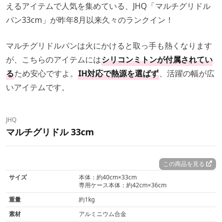
えるアイテムで人気を集めている、JHQ「マルチグリドル
パン33cm」が昨年8月以来久々のランクイン！
マルチグリドルパンは火にかけると取っ手も熱くなります
が、こちらのアイテムには
シリコンミトンが付属されてい
る
ため安心ですよ。
IH対応で熱源を選ばず
、活躍の幅が広
いアイテムです。
JHQ
マルチグリドル 33cm
この商品を見る
サイズ
本体：約40cm×33cm
専用ケース本体：約42cm×36cm
重量
約1kg
素材
アルミニウム合金