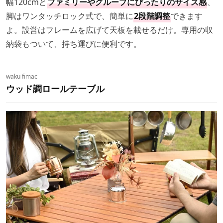
幅120cmと
ファミリーやグループにぴったりのサイズ感
、
脚はワンタッチロック式で、簡単に
2段階調整
できます
よ。設営はフレームを広げて天板を載せるだけ。専用の収
納袋もついて、持ち運びに便利です。
waku fimac
ウッド調ロールテーブル