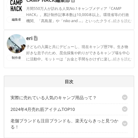
月間550万人が訪れる人気No.1キャンプメディア『CAMP
HACK』。累計制作記事本数は10,000本以上。環境省等の行政
編集者
機関、「髙島屋」や「niko and ...」といったクライアントとの
...続きを読む
連携実績多数。また、TBSテレビ『ラヴィット！』等、各メデ
ィアで登壇機会多数の編集部員も所属。
eri
CAMP HACK編集部のプロフィール
子どもの入園と共にデビューし、現在キャンプ歴7年。生き物
好きな息子のため、昆虫採集や釣りができるキャンプ場を中心
制作者
に活動中。モットーは「お金と手間をかけずに楽しく！」とい
...続きを読む
うコスパ重視の庶民派ファミリーキャンパー。お気に入りのブ
ランドはWAQとDOD。
eriのプロフィール
目次
実際に売れている人気のキャンプ用品って？
2024年4月売れ筋アイテムTOP10
72時間限定でポイント5倍のオンライン施策も！
老舗ブランドも注目ブランドも、楽天ならきっと見つか
第10位：solarlantern「アウトドアハンディライト」
る！
第9位：waku fimac「ウッド調ロールテーブル」
第8位：Chill Camping「ソフトクーラー」