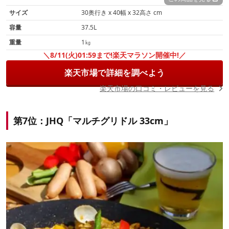
サイズ
30奥行き x 40幅 x 32高さ cm
容量
37.5L
重量
1㎏
＼8/11(火)01:59まで!楽天マラソン開催中!／
楽天市場で詳細を調べよう
楽天市場の口コミ・レビューを見る
第7位：JHQ「マルチグリドル 33cm」