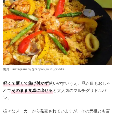
出典：instagram by @
teppan_multi_griddle
軽くて薄くて焦げ付かず
使いやすいうえ、見た目もおしゃ
れで
そのまま食卓に出せる
と大人気のマルチグリドルパ
ン。
様々なメーカーから発売されていますが、その元祖とも言