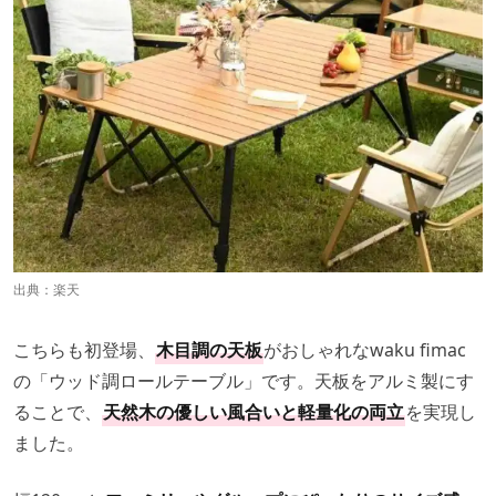
出典：
楽天
こちらも初登場、
木目調の天板
がおしゃれなwaku fimac
の「ウッド調ロールテーブル」です。天板をアルミ製にす
ることで、
天然木の優しい風合いと軽量化の両立
を実現し
ました。