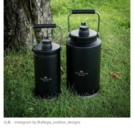
出典：instagram by @
allegia_outdoor_designs