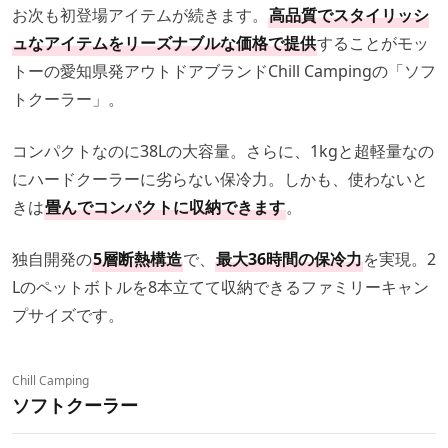
お次も初登場アイテムが続きます。
高品質でスタイリッシ
ュなアイテムをリーズナブルな価格で提供
することがモッ
トーの愛知県発アウトドアブランドChill Campingの「ソフ
トクーラー」。
コンパクトなのに38Lの大容量。さらに、1kgと超軽量なの
にハードクーラーに劣らない保冷力。しかも、使わないと
きは
畳んでコンパクトに収納できます
。
独自開発の
5層断熱構造
で、
最大36時間の保冷力
を実現。2
Lのペットボトルを8本立てて収納できるファミリーキャン
プサイズです。
Chill Camping
ソフトクーラー