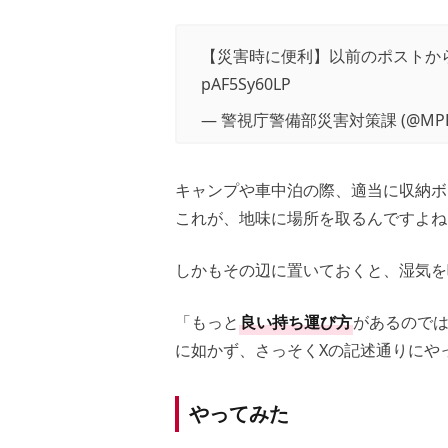
【災害時に便利】以前のポストか
pAF5Sy60LP
— 警視庁警備部災害対策課 (@MPD_
キャンプや車中泊の際、適当に収納ボ
これが、地味に場所を取るんですよね
しかもその辺に置いておくと、湿気を
「もっと
良い持ち運び方
があるのでは
に如かず、さっそくXの記述通りにや
やってみた