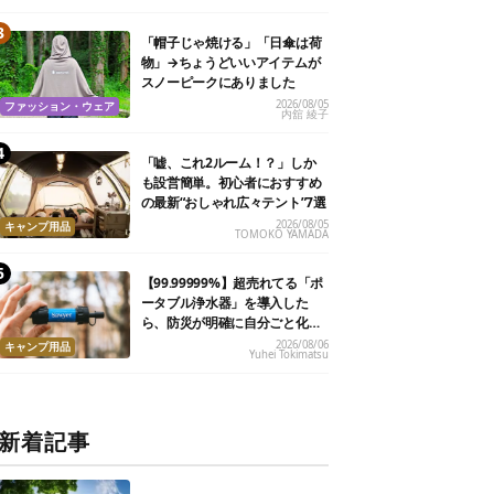
「帽子じゃ焼ける」「日傘は荷
物」→ちょうどいいアイテムが
スノーピークにありました
2026/08/05
ファッション・ウェア
内舘 綾子
「嘘、これ2ルーム！？」しか
も設営簡単。初心者におすすめ
の最新“おしゃれ広々テント”7選
2026/08/05
キャンプ用品
TOMOKO YAMADA
【99.99999%】超売れてる「ポ
ータブル浄水器」を導入した
ら、防災が明確に自分ごと化し
た
2026/08/06
キャンプ用品
Yuhei Tokimatsu
新着記事