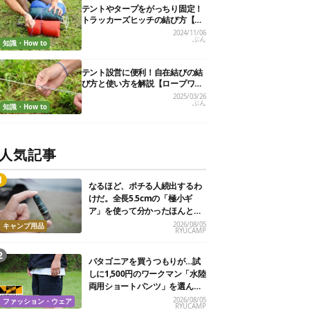
テントやタープをがっちり固定！
トラッカーズヒッチの結び方【実
用的ロープワークvol.6】
2024/11/06
ぶん
知識・How to
テント設営に便利！自在結びの結
び方と使い方を解説【ロープワー
ク】
2025/03/26
ぶん
知識・How to
人気記事
なるほど、ポチる人続出するわ
けだ。全長5.5cmの「極小ギ
ア」を使って分かったほんとの
魅力
2026/08/05
キャンプ用品
RYUCAMP
パタゴニアを買うつもりが…試
しに1,500円のワークマン「水陸
両用ショートパンツ」を選んだ
ら大正解だった
2026/08/05
ファッション・ウェア
RYUCAMP