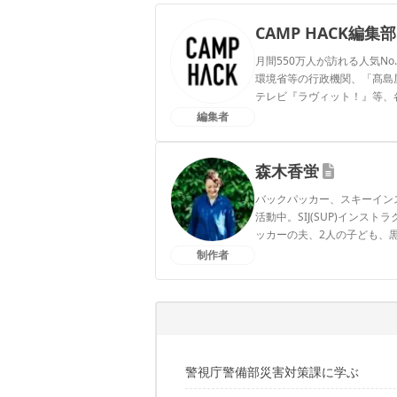
CAMP HACK編集部
月間550万人が訪れる人気No
環境省等の行政機関、「髙島屋」
テレビ『ラヴィット！』等、
編集者
CAMP HACK編集部のプ
森木香蛍
バックパッカー、スキーイン
活動中。SIJ(SUP)インス
ッカーの夫、2人の子ども、
制作者
森木香蛍のプロフィール
警視庁警備部災害対策課に学ぶ