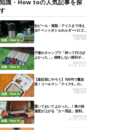
知識・How toの人気記事を探
す
缶ビール・酒瓶・アイスまで冷え
る!? ペットボトルホルダー×ロゴ
ス保冷剤が夏の最強コンビだった
2026/08/05
山畑 理絵
知識・How to
子連れキャンプで「持って行けば
よかった…」後悔しない便利ギア
13選
2026/07/27
ヨシダ コウキ
知識・How to
【遠征前にやろう】100均で魔改
造！コールマン「テイク6」の使
い勝手を“倍の倍”にする裏ワザ6連
2026/07/27
内舘 綾子
発
知識・How to
置いておいてよかった…！車の快
適度が上がる「カー用品」便利グ
ッズ27選
2026/03/18
ヨシダ コウキ
知識・How to