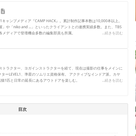
.1キャンプメディア『CAMP HACK』。累計制作記事本数は10,000本以上。
や「niko and ...」といったクライアントとの連携実績多数。また、TBS
各メディアで登壇機会多数の編集部員も所属。
...続きを読む
ロフィール
ストラクター、ヨガインストラクターを経て、現在は撮影の仕事をメインに
トラクターLEVEL1、準星のソムリエ資格保有。 アクティブなインドア派。カヤ
黒猫1匹と日常の延長にあるアウトドアを楽しむ。
...続きを読む
目次