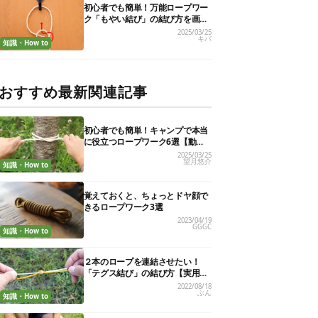
初心者でも簡単！万能ロープワー
ク「もやい結び」の結び方を画像
で解説
2025/03/25
キバ
知識・How to
おすすめ最新関連記事
初心者でも簡単！キャンプで本当
に役立つロープワーク6選【動画
付き解説】
2025/03/25
望月悠介
知識・How to
覚えておくと、ちょっとドヤ顔で
きるロープワーク3選
2023/04/19
GGGC
知識・How to
２本のロープを連結させたい！
「テグス結び」の結び方【実用的
ロープワークvol.７】
2022/08/18
ぶん
知識・How to