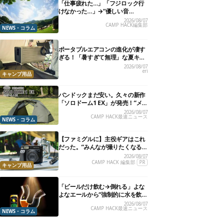
「仕事疲れた…」「フジロック行
けなかった…」→“優しい音
楽”と“大きな自然”で治癒。まだ間
2026/08/07
CAMP HACK編集部
に合います。
NEWS・コラム
ポータブルエアコンの進化が凄す
ぎる！「暑すぎて無理」な夏キャ
ンプを激変させる最新5選
2026/08/07
eri
キャンプ用品
バンドックまだ安い。久々の新作
「ソロドーム1 EX」が発売！“メ
ッシュインナー”だけでも使える
2026/08/07
CAMP HACK最速ニュース
よ【防災も◎】
NEWS・コラム
【ファミグルに】主役ギアはこれ
だった。“みんなが撮りたくなる
カメラ”が楽しすぎる！
2026/08/07
CAMP HACK 編集部
PR
キャンプ用品
「ビールだけ飲む→倒れる」よな
よなエールから“強制的に水を飲
まされる”グラスが発売
2026/08/07
CAMP HACK最速ニュース
NEWS・コラム