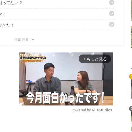
困ってない？
か！
できた！
た
べる方法やってみた
もっと見る
arrow_forward_ios
Powered by 
GliaStudios
Mute