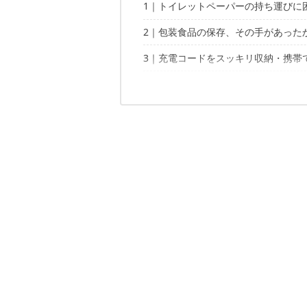
1｜トイレットペーパーの持ち運びに
2｜包装食品の保存、その手があった
やってみた
3｜充電コードをスッキリ収納・携帯
1. 余った袋菓子の保存方法やってみ
2. 手を汚さずに個包装のお菓子を食
おでかけの小ネタに！
やってみた