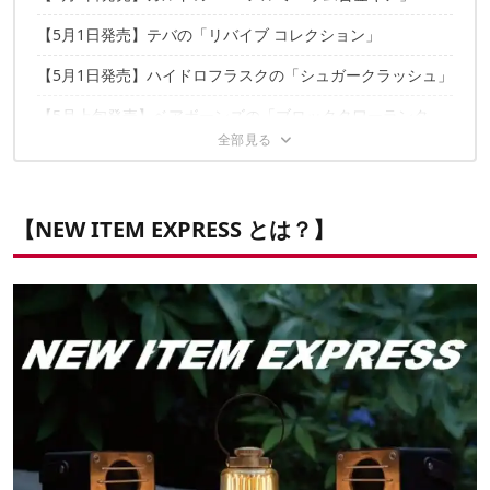
【5月1日発売】テバの「リバイブ コレクション」
【5月1日発売】ハイドロフラスクの「シュガークラッシュ」
【5月上旬発売】ベアボーンズの「ブロックタワーランタ
ン」
【5月18日発売】オルカヤックの「レイク」
アウトドアアクティビティに大活躍間違いナシ！
【NEW ITEM EXPRESS とは？】
バッグナンバーをおさらい