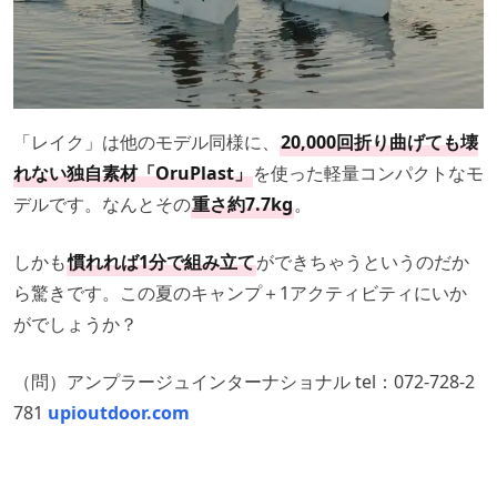
「レイク」は他のモデル同様に、
20,000回折り曲げても壊
れない独自素材「OruPlast」
を使った軽量コンパクトなモ
デルです。なんとその
重さ約7.7kg
。
しかも
慣れれば1分で組み立て
ができちゃうというのだか
ら驚きです。この夏のキャンプ＋1アクティビティにいか
がでしょうか？
（問）アンプラージュインターナショナル tel：072-728-2
781
upioutdoor.com