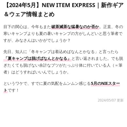
【2024年5月】NEW ITEM EXPRESS｜新作ギア
＆ウェア情報まとめ
目下の関心は、今年もまた
破茶滅茶な猛暑なのか否か
。正直、冬の
寒いキャンプよりも夏の暑いキャンプの方がしんどいと思う筆者で
すが、みなさんはいかがでしょうか？
先日、知人に「冬キャンプは着込めばなんとかなる」と言ったら
「夏キャンプは脱げばなんとかなる」
と言い返されました。でも脱
ぎたくても脱げない余計なブツがたっぷり体に付いている人（＝筆
者）はどうすればいいんでしょうか。
というワケで、すでに夏の気配をムンムン感じる
5月のNIEスター
ト
です！
2024/05/07 更新