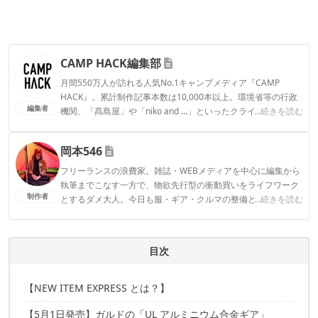
CAMP HACK編集部
月間550万人が訪れる人気No.1キャンプメディア『CAMP
HACK』。累計制作記事本数は10,000本以上。環境省等の行政
編集者
機関、「髙島屋」や「niko and ...」といったクライアントとの
...続きを読む
連携実績多数。また、TBSテレビ『ラヴィット！』等、各メデ
ィアで登壇機会多数の編集部員も所属。
岡本546
CAMP HACK編集部のプロフィール
フリーランスの浪費家。雑誌・WEBメディアを中心に編集から
執筆までこなす一方で、物欲先行型の衝動買いをライフワーク
制作者
とするダメ大人。今日も服・ギア・クルマの整備と浪費に余念
...続きを読む
がない。
岡本546のプロフィール
目次
【NEW ITEM EXPRESS とは？】
【5月1日発売】ガルドの「UL アルミニウム合金ギア」