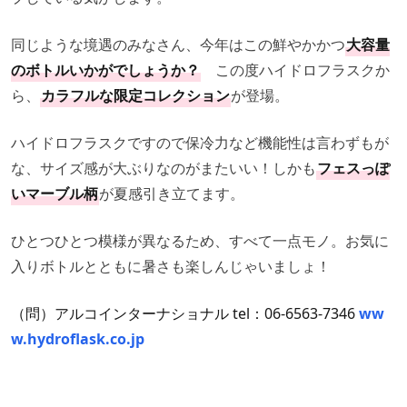
同じような境遇のみなさん、今年はこの鮮やかかつ
大容量
のボトルいかがでしょうか？
この度ハイドロフラスクか
ら、
カラフルな限定コレクション
が登場。
ハイドロフラスクですので保冷力など機能性は言わずもが
な、サイズ感が大ぶりなのがまたいい！しかも
フェスっぽ
いマーブル柄
が夏感引き立てます。
ひとつひとつ模様が異なるため、すべて一点モノ。お気に
入りボトルとともに暑さも楽しんじゃいましょ！
（問）アルコインターナショナル tel：06-6563-7346
ww
w.hydroflask.co.jp