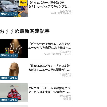
【タイムズカー、車中泊でき
る？】カーシェアでキャンプした
いので、直接聞いてみました
2025/09/26
CAMP HACK編集部
NEWS・コラム
おすすめ最新関連記事
「ビールだけ→倒れる」よなよな
エールから“強制的に水を飲まさ
れる”グラスが発売
2026/08/06
CAMP HACK最速ニュース
NEWS・コラム
「日傘はめんどう」→「じゃあ被
るだけ」ニューエラの新作が、真
夏に照準合わせてます
2026/08/06
黒田祥平
NEWS・コラム
グレゴリー × ビームスの限定バッ
グ、カッコよすぎ。1990年から“3
年のみ使用”されていた、紫タグ
2026/08/06
松尾 慧
が復活
NEWS・コラム