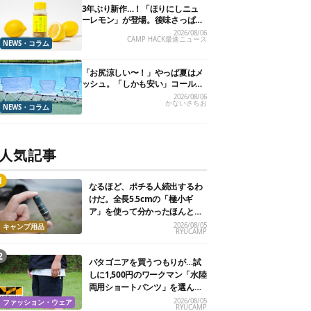
3年ぶり新作…！「ほりにしニュ
ーレモン」が登場。後味さっぱり
の万能スパイス！【8月21日発
2026/08/06
CAMP HACK最速ニュース
売】
NEWS・コラム
「お尻涼しい〜！」やっぱ夏はメ
ッシュ。「しかも安い」コールマ
ン今年の新作は、カラーもさわや
2026/08/06
かないさちお
かです
NEWS・コラム
人気記事
なるほど、ポチる人続出するわ
けだ。全長5.5cmの「極小ギ
ア」を使って分かったほんとの
魅力
2026/08/05
キャンプ用品
RYUCAMP
パタゴニアを買うつもりが…試
しに1,500円のワークマン「水陸
両用ショートパンツ」を選んだ
ら大正解だった
2026/08/05
ファッション・ウェア
RYUCAMP