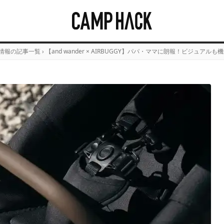
情報の記事一覧
›
【and wander × AIRBUGGY】パパ・ママに朗報！ビジュ