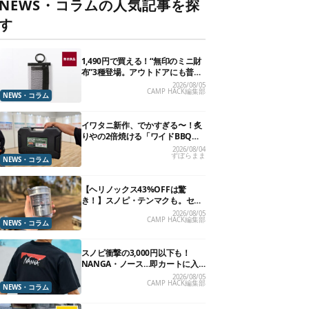
NEWS・コラムの人気記事を探
す
1,490円で買える！“無印のミニ財
布”3種登場。アウトドアにも普段
使いにもいいかも
2026/08/05
CAMP HACK編集部
NEWS・コラム
イワタニ新作、でかすぎる〜！炙
りやの2倍焼ける「ワイドBBQグ
リル」で“豪快焼肉”できるよ【再
2026/08/04
ずぼらまま
販開始】
NEWS・コラム
【ヘリノックス43%OFFは驚
き！】スノピ・テンマクも。セー
ル中の「見逃せないキャンプ道
2026/08/05
CAMP HACK編集部
具」12選
NEWS・コラム
スノピ衝撃の3,000円以下も！
NANGA・ノース…即カートに入
れたいアウトドアな「値下げ夏
2026/08/05
CAMP HACK編集部
服」13選
NEWS・コラム