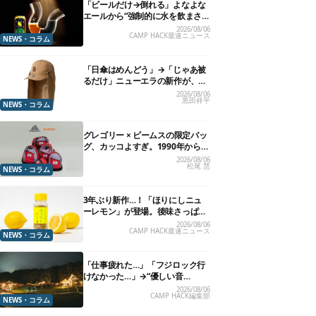
「ビールだけ→倒れる」よなよな
エールから“強制的に水を飲まさ
れる”グラスが発売
2026/08/06
CAMP HACK最速ニュース
NEWS・コラム
「日傘はめんどう」→「じゃあ被
るだけ」ニューエラの新作が、真
夏に照準合わせてます
2026/08/06
黒田祥平
NEWS・コラム
グレゴリー × ビームスの限定バッ
グ、カッコよすぎ。1990年から“3
年のみ使用”されていた、紫タグ
2026/08/06
松尾 慧
が復活
NEWS・コラム
3年ぶり新作…！「ほりにしニュ
ーレモン」が登場。後味さっぱり
の万能スパイス！【8月21日発
2026/08/06
CAMP HACK最速ニュース
売】
NEWS・コラム
「仕事疲れた…」「フジロック行
けなかった…」→“優しい音
楽”と“大きな自然”で治癒。まだ間
2026/08/06
CAMP HACK編集部
に合います。
NEWS・コラム