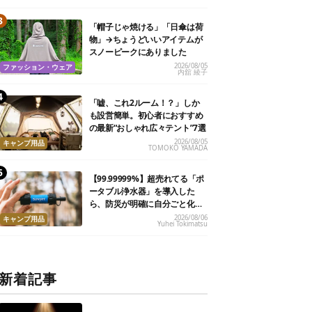
「帽子じゃ焼ける」「日傘は荷
物」→ちょうどいいアイテムが
スノーピークにありました
2026/08/05
ファッション・ウェア
内舘 綾子
「嘘、これ2ルーム！？」しか
も設営簡単。初心者におすすめ
の最新“おしゃれ広々テント”7選
2026/08/05
キャンプ用品
TOMOKO YAMADA
【99.99999%】超売れてる「ポ
ータブル浄水器」を導入した
ら、防災が明確に自分ごと化し
た
2026/08/06
キャンプ用品
Yuhei Tokimatsu
新着記事