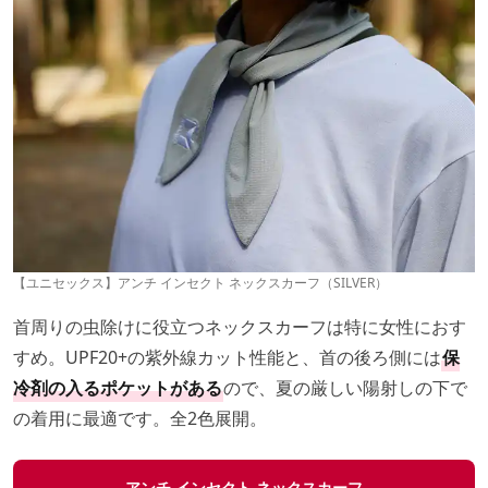
【ユニセックス】アンチ インセクト ネックスカーフ（SILVER）
首周りの虫除けに役立つネックスカーフは特に女性におす
すめ。UPF20+の紫外線カット性能と、首の後ろ側には
保
冷剤の入るポケットがある
ので、夏の厳しい陽射しの下で
の着用に最適です。全2色展開。
アンチ インセクト ネックスカーフ