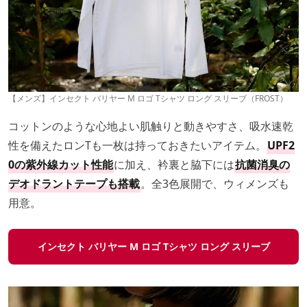
【メンズ】インセクト バリヤー M ロゴ Tシャツ ロング スリーブ（FROST）
コットンのような心地よい肌触りと動きやすさ、吸水速乾
性を備えたロンTも一枚は持っておきたいアイテム。
UPF2
0の紫外線カット性能
に加え、衿裏と脇下には
抗菌消臭の
デオドラントテープも搭載
。全3色展開で、ウィメンズも
用意。
インセクト バリヤー M ロゴ Tシャツ ロング スリーブ