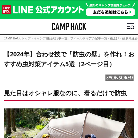
CAMP HACK トップ
›
キャンプ用品の記事一覧
›
フィールドギアの記事一覧
›
虫よけ・蚊取り線香
【2024年】合わせ技で「防虫の壁」を作れ！お
すすめ虫対策アイテム5選（2ページ目）
見た目はオシャレ服なのに、着るだけで防虫