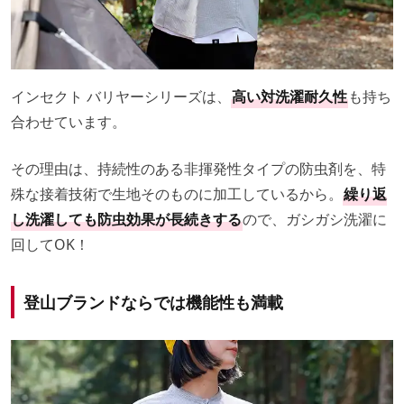
インセクト バリヤーシリーズは、
高い対洗濯耐久性
も持ち
合わせています。
その理由は、持続性のある非揮発性タイプの防虫剤を、特
殊な接着技術で生地そのものに加工しているから。
繰り返
し洗濯しても防虫効果が長続きする
ので、ガシガシ洗濯に
回してOK！
登山ブランドならでは機能性も満載