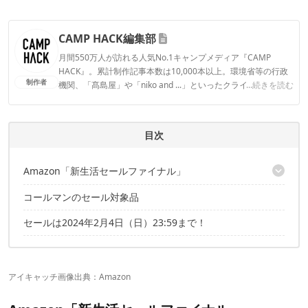
CAMP HACK編集部
月間550万人が訪れる人気No.1キャンプメディア『CAMP
HACK』。累計制作記事本数は10,000本以上。環境省等の行政
制作者
機関、「髙島屋」や「niko and ...」といったクライアントとの
...続きを読む
連携実績多数。また、TBSテレビ『ラヴィット！』等、各メデ
ィアで登壇機会多数の編集部員も所属。
CAMP HACK編集部のプロフィール
目次
Amazon「新生活セールファイナル」
コールマンのセール対象品
「編集部厳選」のキャンプギアがプライスダウン中！
コールマンのギアがプライスダウン中！
セールは2024年2月4日（日）23:59まで！
アイキャッチ画像出典：
Amazon