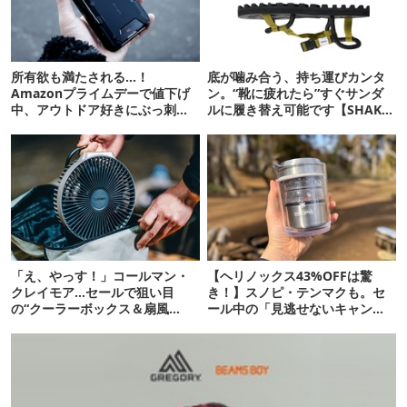
所有欲も満たされる…！
底が噛み合う、持ち運びカンタ
Amazonプライムデーで値下げ
ン。“靴に疲れたら”すぐサンダ
中、アウトドア好きにぶっ刺さ
ルに履き替え可能です【SHAKA
る「便利ガジェット」8選
新作】
「え、やっす！」コールマン・
【ヘリノックス43%OFFは驚
クレイモア…セールで狙い目
き！】スノピ・テンマクも。セ
の“クーラーボックス＆扇風
ール中の「見逃せないキャンプ
機”12選
道具」12選