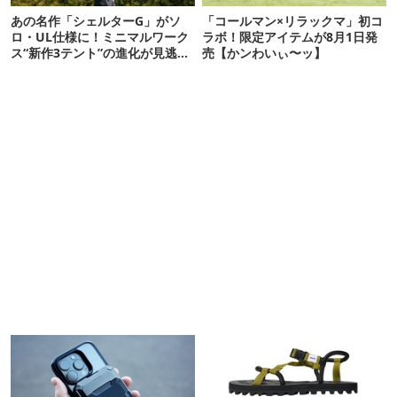
あの名作「シェルターG」がソ
「コールマン×リラックマ」初コ
ロ・UL仕様に！ミニマルワーク
ラボ！限定アイテムが8月1日発
ス“新作3テント”の進化が見逃せ
売【かンわいぃ〜ッ】
ない