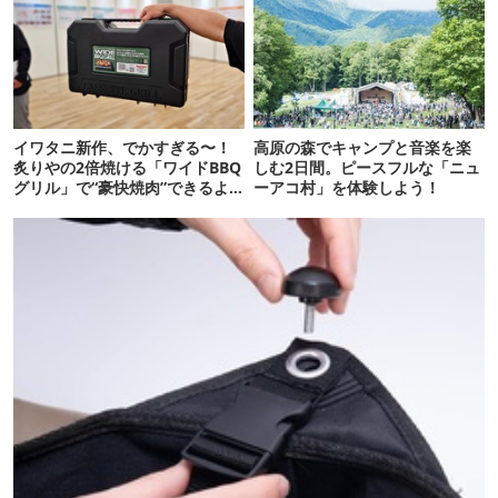
イワタニ新作、でかすぎる〜！
高原の森でキャンプと音楽を楽
炙りやの2倍焼ける「ワイドBBQ
しむ2日間。ピースフルな「ニュ
グリル」で“豪快焼肉”できるよ
ーアコ村」を体験しよう！
【再販開始】