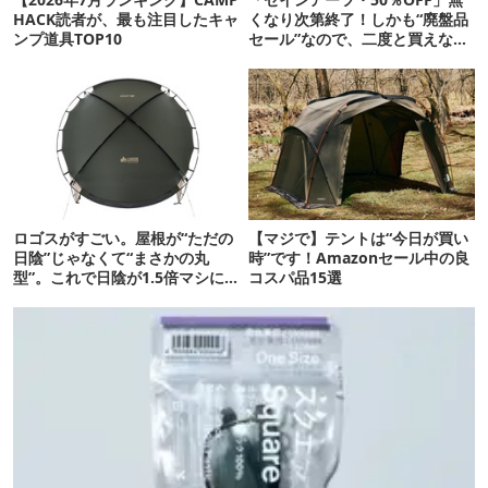
HACK読者が、最も注目したキャ
くなり次第終了！しかも“廃盤品
ンプ道具TOP10
セール”なので、二度と買えない
かも【8月4日から】
ロゴスがすごい。屋根が“ただの
【マジで】テントは“今日が買い
日陰”じゃなくて“まさかの丸
時”です！Amazonセール中の良
型”。これで日陰が1.5倍マシに
コスパ品15選
なる新作タープです