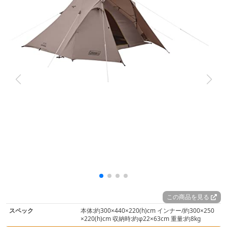
この商品を見る
スペック
本体:約300×440×220(h)cm インナー/約300×250
×220(h)cm 収納時:約φ22×63cm 重量:約8kg