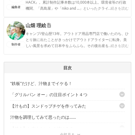
HACK』。累計制作記事本数は10,000本以上。環境省等の行政
編集者
機関、「髙島屋」や「niko and ...」といったクライアントとの
...続きを読む
連携実績多数。また、TBSテレビ『ラヴィット！』等、各メデ
ィアで登壇機会多数の編集部員も所属。
山畑 理絵
CAMP HACK編集部のプロフィール
キャンプ/登山歴13年。アウトドア用品専門店で働いたのち、ひ
とり旅に出たことがきっかけでアウトドアライターに転身。美
制作者
しい風景を求めて日本中をふらふら。その後出産を機にデュオ
...続きを読む
キャンプからファミキャンに移行。安全で、ストレスフリー
で、おしゃれで…という欲張りな願望を叶えるべく、キャンプ
ギアをアプデ中。1児の母。
目次
山畑 理絵のプロフィール
“鉄板”だけど、汁物までイケる！
「グリルパン オー」の注目ポイント４つ
【汁もの】スンドゥブチゲを作ってみた
ポイント1：絶妙な深さで、ちょっとした汁物にも対応OK
ポイント2：おしゃれに見える丸型
汁物を調理してみて思ったのは……
アツアツの旨辛スープが食欲そそる≪スンドゥブチゲ≫
ポイント3：半永久的に使える
ついでにラーメンも作ってみた
ポイント4：持ち手が取れる
【焼き】お肉もおいしく焼ける？