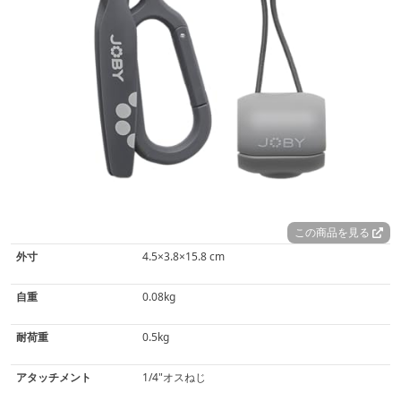
この商品を見る
外寸
4.5×3.8×15.8 cm
自重
0.08kg
耐荷重
0.5kg
アタッチメント
1/4"オスねじ