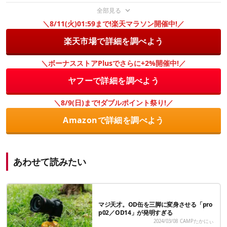
全部見る
＼8/11(火)01:59まで!楽天マラソン開催中!／
楽天市場で詳細を調べよう
＼ボーナスストアPlusでさらに+2%開催中!／
ヤフーで詳細を調べよう
＼8/9(日)まで!ダブルポイント祭り!／
Amazonで詳細を調べよう
あわせて読みたい
マジ天才。OD缶を三脚に変身させる「pro
p02／OD14」が発明すぎる
2024/03/08
CAMPたかにぃ