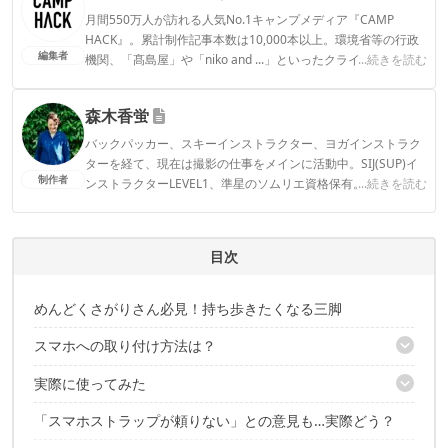
月間550万人が訪れる人気No.1キャンプメディア『CAMP
HACK』。累計制作記事本数は10,000本以上。環境省等の行政
編集者
機関、「髙島屋」や「niko and ...」といったクライアントとの
...続きを読む
連携実績多数。また、TBSテレビ『ラヴィット！』等、各メデ
ィアで登壇機会多数の編集部員も所属。
森木香蛍
CAMP HACK編集部のプロフィール
バックパッカー、スキーインストラクター、ヨガインストラク
ターを経て、現在は撮影の仕事をメインに活動中。SIJ(SUP)イ
制作者
ンストラクターLEVEL1、準星のソムリエ資格保有。 アクティ
...続きを読む
ブなインドア派。カヤッカーの夫、2人の子ども、黒猫1匹と日
常の延長にあるアウトドアを楽しむ。
森木香蛍のプロフィール
目次
めんどくさがりさん必見！持ち歩きたくなる三脚
スマホへの取り付け方法は？
実際に使ってみた
10秒ちょっとで取り付けできる簡単設計！
「スマホストラップが頼りない」との意見も…実際どう？
握って使う