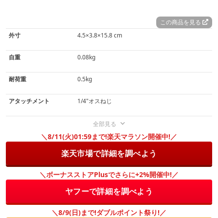
この商品を見る
外寸
4.5×3.8×15.8 cm
自重
0.08kg
耐荷重
0.5kg
アタッチメント
1/4"オスねじ
全部見る
＼8/11(火)01:59まで!楽天マラソン開催中!／
楽天市場で詳細を調べよう
＼ボーナスストアPlusでさらに+2%開催中!／
ヤフーで詳細を調べよう
＼8/9(日)まで!ダブルポイント祭り!／