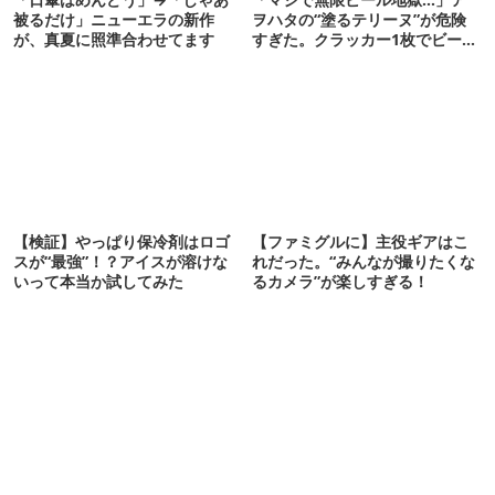
被るだけ」ニューエラの新作
ヲハタの“塗るテリーヌ”が危険
が、真夏に照準合わせてます
すぎた。クラッカー1枚でビール
が止まらない！
【検証】やっぱり保冷剤はロゴ
【ファミグルに】主役ギアはこ
スが“最強”！？アイスが溶けな
れだった。“みんなが撮りたくな
いって本当か試してみた
るカメラ”が楽しすぎる！