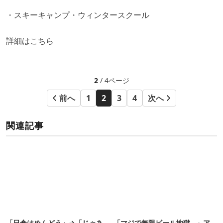
・スキーキャンプ・ウィンタースクール
詳細は
こちら
2
/ 4ページ
前へ
1
2
3
4
次へ
関連記事
「日傘はめんどう」→「じゃあ
「マジで無限ビール地獄…」ア