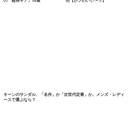
の「超得ギア」10選
売【かンわいぃ〜ッ】
キーンのサンダル、「名作」か「次世代定番」か。メンズ・レディ
ースで選ぶなら？