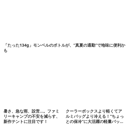
「たった134g」モンベルのボトルが、“真夏の通勤”で地味に便利か
も
暑さ、急な雨、設営…。ファミ
クーラーボックスより軽くてア
リーキャンプの不安を減らす、
ルミバッグより冷える！“ちょっ
新作テントに注目です！
との保冷”に大活躍の軽量バッグ
7選