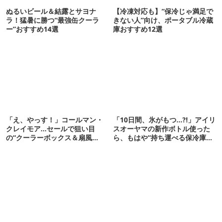
ぬるいビール＆結露とサヨナ
【冷凍対応も】“保冷じゃ満足で
ラ！猛暑に勝つ“最強缶クーラ
きない人”向け、ポータブル冷蔵
ー”おすすめ14選
庫おすすめ12選
「え、やっす！」コールマン・
「10日間、氷がもつ…?!」アイリ
クレイモア…セールで狙い目
スオーヤマの新作ボトル使った
の“クーラーボックス＆扇風
ら、もはや“持ち運べる保冷庫
機”12選
級”で震えた