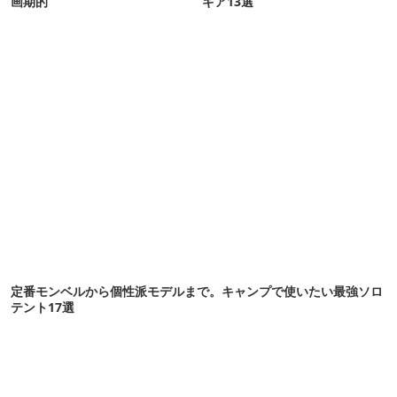
画期的
ギア13選
定番モンベルから個性派モデルまで。キャンプで使いたい最強ソロ
テント17選