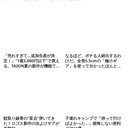
「売れすぎて…追加生産が決
なるほど、ポチる人続出するわ
定！」“1着3,000円以下”で買え
けだ。全長5.5cmの「極小ギ
る、TAION夏の新作が機能てん
ア」を使って分かったほんとの
こ盛りです
魅力
蚊取り線香の“盲点”突いてき
子連れキャンプで「持って行け
た！ロゴス新作の虫よけギアが
ばよかった…」後悔しない便利