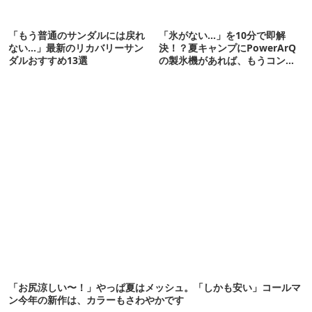
「もう普通のサンダルには戻れ
「氷がない…」を10分で即解
ない…」最新のリカバリーサン
決！？夏キャンプにPowerArQ
ダルおすすめ13選
の製氷機があれば、もうコンビ
ニ走らなくていいぞ
「お尻涼しい〜！」やっぱ夏はメッシュ。「しかも安い」コールマ
ン今年の新作は、カラーもさわやかです