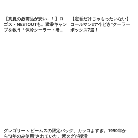
【真夏の必需品が安い…！】ロ
【定番だけじゃもったいない】
ゴス・NESTOUTも。猛暑キャン
コールマンの“今どき”クーラー
プを救う「保冷クーラー・暑さ
ボックス7選！
対策ギア」12選
グレゴリー × ビームスの限定バッグ、カッコよすぎ。1990年か
ら“3年のみ使用”されていた、紫タグが復活