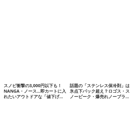
スノピ衝撃の3,000円以下も！
話題の「ステンレス保冷剤」は
NANGA・ノース…即カートに入
氷点下パック超え？ロゴス・ス
れたいアウトドアな「値下げ夏
ノーピーク・爆売れノーブラン
服」12選
ド品を比べてみた