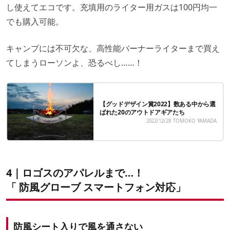
し使えてエコです。充填用のライター用ガスは100円均一
でも購入可能。
キャンプには不可欠な、高性能バーナーライターまで買え
てしまうローソンよ、恐るべし……！
【グッドデザイン賞2022】数ある中から選
ばれた20のアウトドアギアたち
2022/12/28
TOMOKO YAMADA
4｜ロゴスのアパレルまで…！
「 防風グローブ スマートフォン対応」
防風シート入りで風を通さない