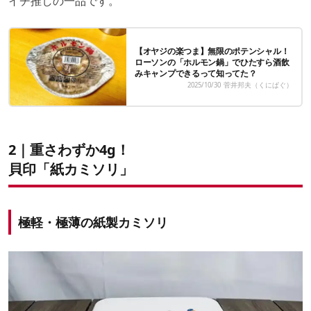
イチ推しの一品です。
【オヤジの楽つま】無限のポテンシャル！
ローソンの「ホルモン鍋」でひたすら酒飲
みキャンプできるって知ってた？
2025/10/30
菅井邦夫（くにぱぐ）
2｜重さわずか4g！
貝印「紙カミソリ」
極軽・極薄の紙製カミソリ