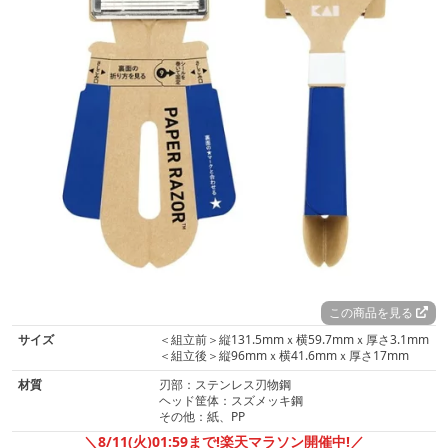
この商品を見る
サイズ
＜組立前＞縦131.5mmｘ横59.7mmｘ厚さ3.1mm
＜組立後＞縦96mmｘ横41.6mmｘ厚さ17mm
材質
刃部：ステンレス刃物鋼
ヘッド筐体：スズメッキ鋼
その他：紙、PP
＼8/11(火)01:59まで!楽天マラソン開催中!／