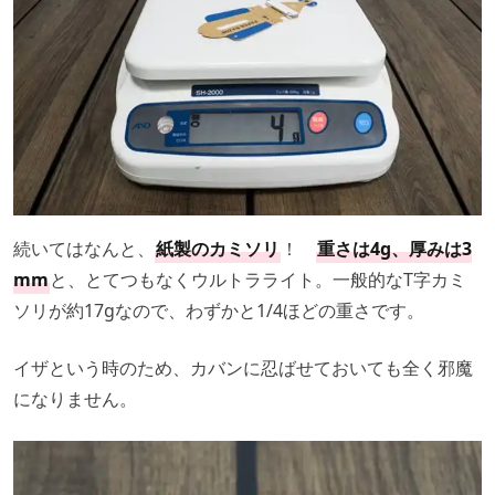
続いてはなんと、
紙製のカミソリ
！
重さは4g、厚みは3
mm
と、とてつもなくウルトラライト。一般的なT字カミ
ソリが約17gなので、わずかと1/4ほどの重さです。
イザという時のため、カバンに忍ばせておいても全く邪魔
になりません。