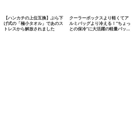
【ハンカチの上位互換】ぶら下
クーラーボックスより軽くてア
げ式の「極小タオル」であのス
ルミバッグより冷える！“ちょっ
トレスから解放されました
との保冷”に大活躍の軽量バッグ
7選