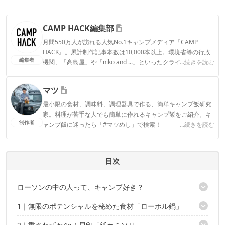
CAMP HACK編集部
月間550万人が訪れる人気No.1キャンプメディア『CAMP
HACK』。累計制作記事本数は10,000本以上。環境省等の行政
編集者
機関、「髙島屋」や「niko and ...」といったクライアントとの
...続きを読む
連携実績多数。また、TBSテレビ『ラヴィット！』等、各メデ
ィアで登壇機会多数の編集部員も所属。
マツ
CAMP HACK編集部のプロフィール
最小限の食材、調味料、調理器具で作る、簡単キャンプ飯研究
家。料理が苦手な人でも簡単に作れるキャンプ飯をご紹介。キ
制作者
ャンプ飯に迷ったら「#マツめし」で検索！
...続きを読む
マツのプロフィール
目次
ローソンの中の人って、キャンプ好き？
1｜無限のポテンシャルを秘めた食材「ローホル鍋」
キャンプに便利なおすすめアイテム4選