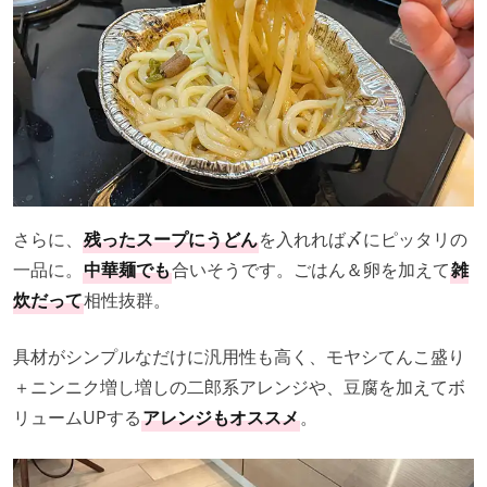
さらに、
残ったスープにうどん
を入れれば〆にピッタリの
一品に。
中華麺でも
合いそうです。ごはん＆卵を加えて
雑
炊だって
相性抜群。
具材がシンプルなだけに汎用性も高く、モヤシてんこ盛り
＋ニンニク増し増しの二郎系アレンジや、豆腐を加えてボ
リュームUPする
アレンジもオススメ
。