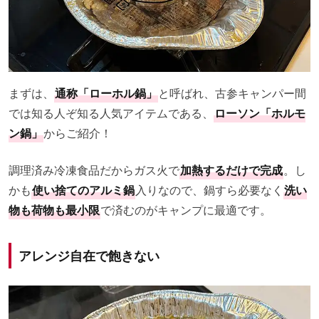
まずは、
通称「ローホル鍋」
と呼ばれ、古参キャンパー間
では知る人ぞ知る人気アイテムである、
ローソン「ホルモ
ン鍋」
からご紹介！
調理済み冷凍食品だからガス火で
加熱するだけで完成
。し
かも
使い捨てのアルミ鍋
入りなので、鍋すら必要なく
洗い
物も荷物も最小限
で済むのがキャンプに最適です。
アレンジ自在で飽きない