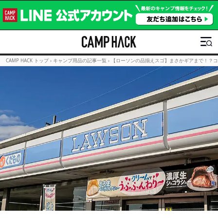
CAMP HACK トップ
›
キャンプ用品の記事一覧
›
【ローソンの品揃えスゴ】まさかギアまで！？コ