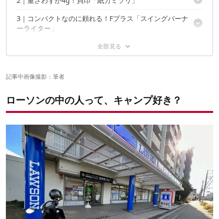
2｜重さわずか4g！貝印「紙カミソリ」
鍋すら不要！加熱するだけで完成
アレンジ自在で飽きない
3｜コンパクトなのに頼れる！Fプラス「スイングバーナ
極軽・極薄の紙製カミソリ
ーライター」
3枚刃が採用された本格仕様
水に濡れてもふやけにくい
4｜ロゴスのアパレルまで…！「 防風グローブ スマート
折りたためてコンパクト
フォン対応」
パイプが伸ばせて着火が安全
ガス充填が可能
キャンプで使えるアイテムを、ローソンで見つけよう！
記事中画像撮影：筆者
防風シート入りで風を通さない
タッチパネル対応！スマホ操作可能
ローソンの中の人って、キャンプ好き？
紛失防止の工夫がある