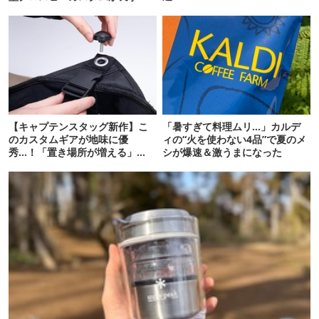
るぞ！
【キャプテンスタッグ新作】こ
「暑すぎて料理ムリ…」カルデ
のカスタムギアが地味に優
ィの“火を使わない4品”で夏のメ
秀…！「置き場所が増える」
シが爆速＆激うまになった
「荷物が落ちない」