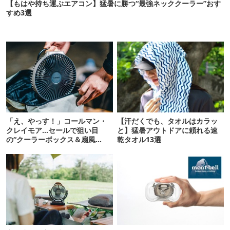
【もはや持ち運ぶエアコン】猛暑に勝つ“最強ネッククーラー”おす
すめ3選
「え、やっす！」コールマン・
【汗だくでも、タオルはカラッ
クレイモア…セールで狙い目
と】猛暑アウトドアに頼れる速
の“クーラーボックス＆扇風
乾タオル13選
機”12選