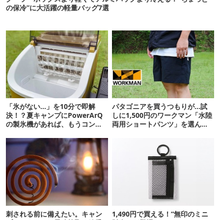
の保冷”に大活躍の軽量バッグ7選
「氷がない…」を10分で即解
パタゴニアを買うつもりが…試
決！？夏キャンプにPowerArQ
しに1,500円のワークマン「水陸
の製氷機があれば、もうコンビ
両用ショートパンツ」を選んだ
ニ走らなくていいぞ
ら大正解だった
刺される前に備えたい。キャン
1,490円で買える！“無印のミニ