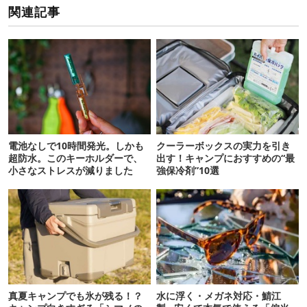
関連記事
電池なしで10時間発光。しかも
クーラーボックスの実力を引き
超防水。このキーホルダーで、
出す！キャンプにおすすめの“最
小さなストレスが減りました
強保冷剤”10選
真夏キャンプでも氷が残る！？
水に浮く・メガネ対応・鯖江