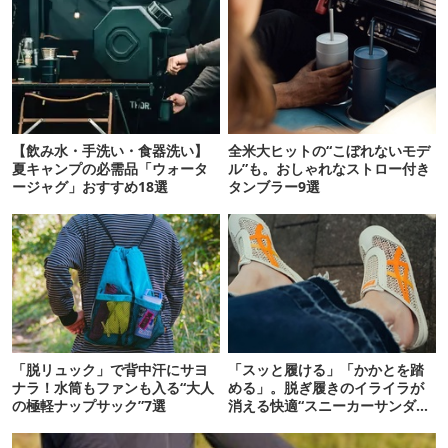
【飲み水・手洗い・食器洗い】
全米大ヒットの“こぼれないモデ
夏キャンプの必需品「ウォータ
ル”も。おしゃれなストロー付き
ージャグ」おすすめ18選
タンブラー9選
「脱リュック」で背中汗にサヨ
「スッと履ける」「かかとを踏
ナラ！水筒もファンも入る“大人
める」。脱ぎ履きのイライラが
の極軽ナップサック”7選
消える快適“スニーカーサンダ
ル”6選