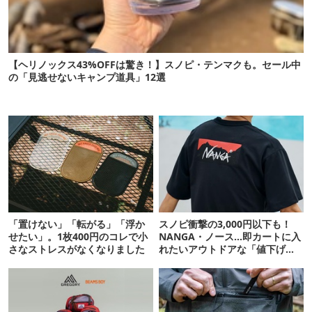
【ヘリノックス43%OFFは驚き！】スノピ・テンマクも。セール中
の「見逃せないキャンプ道具」12選
「置けない」「転がる」「浮か
スノピ衝撃の3,000円以下も！
せたい」。1枚400円のコレで小
NANGA・ノース…即カートに入
さなストレスがなくなりました
れたいアウトドアな「値下げ夏
服」12選