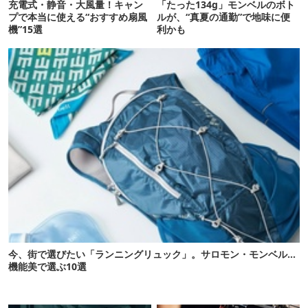
充電式・静音・大風量！キャン
「たった134g」モンベルのボト
プで本当に使える“おすすめ扇風
ルが、“真夏の通勤”で地味に便
機”15選
利かも
今、街で選びたい「ランニングリュック」。サロモン・モンベル…
機能美で選ぶ10選