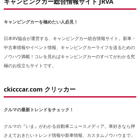
キャンピングカー総合情報サイト JRVA
キャンピングカー初心者入門サイト
キャンピングカーランド
キャンピングカーを極めたい人必見！
くるま旅
オートパッカー
日本RV協会が運営する、キャンピングカー総合情報サイト。新車・
車中泊入門 大人の車中泊
中古車情報やイベント情報、キャンピングカーライフを送るための
ノウハウ満載！コレを見ればキャンピングカーのすべてがわかる究
みんカラ
極のお役立ちサイトです。
キャンピングカーパーツセンター
Japan Auto Works
ckicccar.com クリッカー
究極の節約旅行を目指す
オートキャンパーWEB
クルマの最新トレンドをチェック！
キャンプカーマガジン
クルマの『いま』がわかる自動車ニュースメディア。車好きなら押
SEEK DRIVE CAR NEWS & SCOOP
さえておきたいトレンド情報や新車情報、カスタムノウハウまで。
CAMPING CAR LIFE !