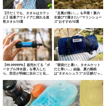
【汗だくでも、タオルはカラッ
「足裏が痛い…」を卒業！夏の
と】猛暑アウトドアに頼れる速
水遊びで履きたい“マリンシュー
乾タオル13選
ズ”おすすめ10選
【99.99999%】超売れてる「ポ
「寝袋だと暑い、タオルケット
ータブル浄水器」を導入した
だと寒い…」結論、夏の睡眠
ら、防災が明確に自分ごと化し
は“タオルシュラフ”が正解だっ
た
た