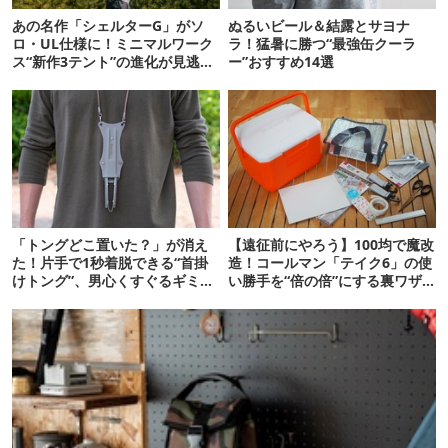
あの名作「シェルターG」がソ
ぬるいビール＆結露とサヨナ
ロ・UL仕様に！ミニマルワーク
ラ！猛暑に勝つ“最強缶クーラ
ス“新作3テント”の進化が見逃せ
ー”おすすめ14選
ない
「トングどこ置いた？」が消え
【遠征前にやろう】100均で魔改
た！片手で1秒着脱できる“首掛
造！コールマン「テイク6」の使
けトング”、男心くすぐるギミッ
い勝手を“倍の倍”にする裏ワザ6
クが最高だった
連発