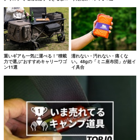
【再販開始】
重いギアも一気に運べる！“積載
濡れない・汚れない・痛くな
力で選ぶ”おすすめキャリーワゴ
い。48gの「ミニ座布団」が超イ
ン11選
イ具合