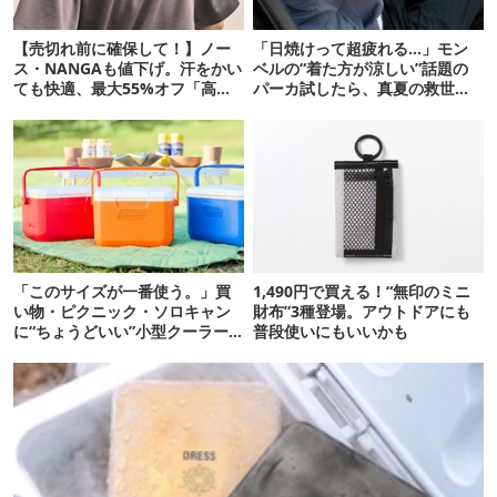
【売切れ前に確保して！】ノー
「日焼けって超疲れる…」モン
ス・NANGAも値下げ。汗をかい
ベルの“着た方が涼しい”話題の
ても快適、最大55%オフ「高機
パーカ試したら、真夏の救世主
能ウェア」10選
だった
「このサイズが一番使う。」買
1,490円で買える！“無印のミニ
い物・ピクニック・ソロキャン
財布”3種登場。アウトドアにも
に“ちょうどいい”小型クーラー
普段使いにもいいかも
ボックス13選