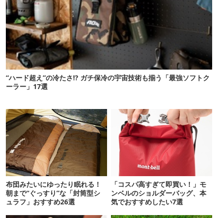
“ハード超え”の冷たさ!? ガチ保冷の宇宙技術も揃う「最強ソフトク
ーラー」17選
布団みたいにゆったり眠れる！
「コスパ高すぎて即買い！」モ
朝まで“ぐっすり”な「封筒型シ
ンベルのショルダーバッグ、本
ュラフ」おすすめ26選
気でおすすめしたい7選