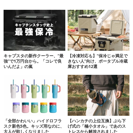
キャプスタの新作クーラー、“最
【冷凍対応も】“保冷じゃ満足で
強”で1万円台から。「コレで良
きない人”向け、ポータブル冷蔵
いんだよ」の嵐
庫おすすめ12選
「全部かわいい」ハイドロフラ
【ハンカチの上位互換】ぶら下
スク新色5色。キッズ用なのに、
げ式の「極小タオル」であのス
大人が欲しくなりました
トレスから解放されました