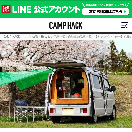
CAMP HACK トップ
›
知識・How toの記事一覧
›
自動車の記事一覧
›
【キャンピングカー】究極の