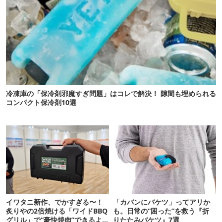
冷凍庫の「保冷剤邪魔すぎ問題」はコレで解決！ 隙間も埋められる
コンパクト保冷剤10選
イワタニ新作、でかすぎる〜！
「カバンにバケツ」ってアリか
炙りやの2倍焼ける「ワイドBBQ
も。日常の“困った”を救う『折
グリル」で“豪快焼肉”できるよ
りたたみバケツ』7選