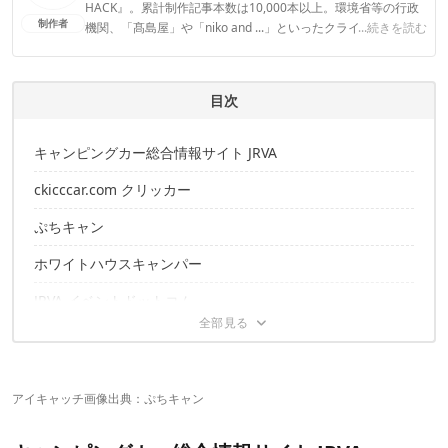
HACK』。累計制作記事本数は10,000本以上。環境省等の行政
制作者
機関、「髙島屋」や「niko and ...」といったクライアントとの
...続きを読む
連携実績多数。また、TBSテレビ『ラヴィット！』等、各メデ
ィアで登壇機会多数の編集部員も所属。
CAMP HACK編集部のプロフィール
目次
キャンピングカー総合情報サイト JRVA
ckicccar.com クリッカー
ぷちキャン
ホワイトハウスキャンパー
JRVA イベントドットコム
GOO-NET グーネット
カーセンサーネット
アイキャッチ画像出典：
ぷちキャン
車選び.COM