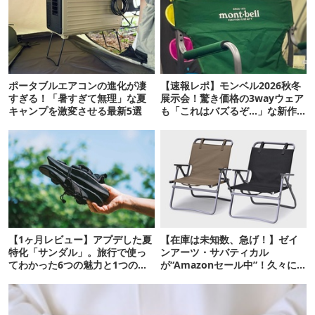
ポータブルエアコンの進化が凄
【速報レポ】モンベル2026秋冬
すぎる！「暑すぎて無理」な夏
展示会！驚き価格の3wayウェア
キャンプを激変させる最新5選
も「これはバズるぞ…」な新作
10選
【1ヶ月レビュー】アプデした夏
【在庫は未知数、急げ！】ゼイ
特化「サンダル」。旅行で使っ
ンアーツ・サバティカル
てわかった6つの魅力と1つの注
が“Amazonセール中”！久々に
意点
タープも買おうかな…